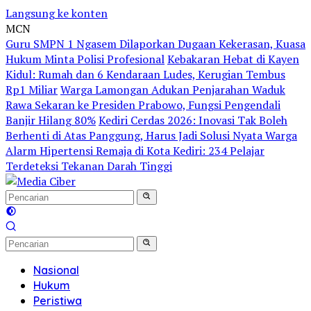
Langsung ke konten
MCN
Guru SMPN 1 Ngasem Dilaporkan Dugaan Kekerasan, Kuasa
Hukum Minta Polisi Profesional
Kebakaran Hebat di Kayen
Kidul: Rumah dan 6 Kendaraan Ludes, Kerugian Tembus
Rp1 Miliar
Warga Lamongan Adukan Penjarahan Waduk
Rawa Sekaran ke Presiden Prabowo, Fungsi Pengendali
Banjir Hilang 80%
Kediri Cerdas 2026: Inovasi Tak Boleh
Berhenti di Atas Panggung, Harus Jadi Solusi Nyata Warga
Alarm Hipertensi Remaja di Kota Kediri: 234 Pelajar
Terdeteksi Tekanan Darah Tinggi
Nasional
Hukum
Peristiwa