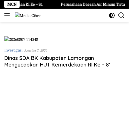
Langsung
n RI Ke – 81
MCN
Perusahaan Daerah Air Minum Tirta Dharma Pu
ke
konten
Investigasi
Agustus 7, 2026
Dinas SDA BK Kabupaten Lamongan
Mengucapkan HUT Kemerdekaan RI Ke – 81