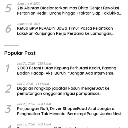
5
Agustus 6, 2026
216 Alsintan Digelontorkan! Mas Dhito Genjot Revolusi
Pertanian Kediri, Drone hingga Traktor Siap Taklukkan
Krisis Regenerasi Petani
6
Agustus 6, 2026
Ketua BPW PERADIN Jawa Timur Pasca Pelantikan
Lakukan Kunjungan Kerja Perdana ke Lamongan,
Perkuat Sinergitas Organisasi
Popular Post
1
Juli 20, 2026
238 Lihat
2.000 Petani Hutan Kepung Perhutani Kediri, Pasang
Badan Hadapi Aksi Buruh: “Jangan Ada Intervensi
Pengelolaan Hutan”
2
Juli 7, 2026
114 Lihat
Duga’an rangkap jabatan kasun mengerucut ke
pemotongan anggaran irigasi pompanisasi
3
Juli 25, 2026
104 Lihat
Perjuangan Rafi, Driver ShopeeFood Asal Jongbiru:
Penghasilan Tak Menentu, Bermimpi Punya Usaha Mesin
Kulit Pangsit
Juli 14, 2026
103 Lihat