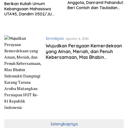
Anggota, Danramil Pahandut:
Berikan Kuliah Umum
Beri Contoh dan Tauladan
Kebangsaan Mahasiswa
Bagi Masyarakat Bahwa TNI
UTA’45, Dandim 0502/JU
Juga Taat Hukum
Berharap Implementasi Nilai
Pancasila Dilakukan Dalam
Kehidupan Kampus
Investigasi
Agustus 4, 2026
Wujudkan Perayaan Kemerdekaan
yang Aman, Meriah, dan Penuh
Kebersamaan, Mas Bhabin
Sidomukti Dampingi Karang Taruna
Arsiba Matangkan Persiapan HUT
Ke-81 Republik Indonesia
Selengkapnya