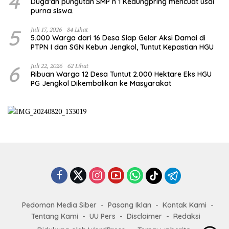
4
Duga’an pungutan SMP n 1 Kedungpring mencuat usai
purna siswa.
5
Juli 17, 2026
84 Lihat
5.000 Warga dari 16 Desa Siap Gelar Aksi Damai di
PTPN I dan SGN Kebun Jengkol, Tuntut Kepastian HGU
6
Juli 22, 2026
62 Lihat
Ribuan Warga 12 Desa Tuntut 2.000 Hektare Eks HGU
PG Jengkol Dikembalikan ke Masyarakat
Pedoman Media Siber
Pasang Iklan
Kontak Kami
Tentang Kami
UU Pers
Disclaimer
Redaksi