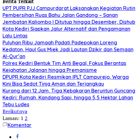
Berita Terkait
UPT PUPR PJJ Campurdarat Laksanakan Kegiatan Rutin
Pembersihan Ruas Bahu Jalan Gandong – Sanan
Jembatan Kaliombo I Ditutup hingga Desember, Dishub
Kota Kediri Siapkan Jalur Alternatif dan Pengamanan
Lalu Lintas
Puluhan Ribu Jamaah Padati Padepokan Loreng
Kedaton, Haul Gus Miek Jadi Lautan Dzikir dan Semaan
Al-Qur’an
Polres Kediri Bentuk Tim Anti Begal, Fokus Berantas
Kejahatan Jalanan hingga Premanisme
DPUPR Kota Kediri Resmikan IPLT Campurejo, Warga
Kini Bisa Sedot Tinja Aman dan Terjangkau
Kurang dari 12 Jam, Tiga Kebakaran Beruntun Guncang
Kediri: Rumah, Kandang Sapi, hingga 5,5 Hektar Lahan
Tebu Ludes
Berikutnya
Laman:
1
2
Komentar