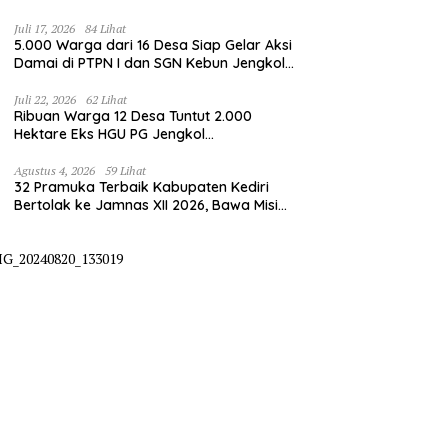
Juli 17, 2026
84 Lihat
5.000 Warga dari 16 Desa Siap Gelar Aksi
Damai di PTPN I dan SGN Kebun Jengkol,
Tuntut Kepastian HGU
Juli 22, 2026
62 Lihat
Ribuan Warga 12 Desa Tuntut 2.000
Hektare Eks HGU PG Jengkol
Dikembalikan ke Masyarakat
Agustus 4, 2026
59 Lihat
32 Pramuka Terbaik Kabupaten Kediri
Bertolak ke Jamnas XII 2026, Bawa Misi
Harumkan Nama Daerah