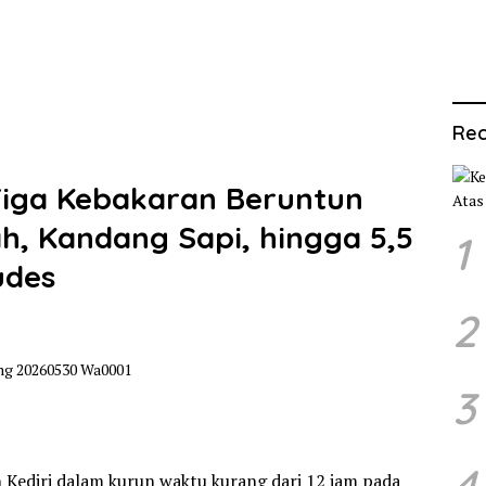
Rec
Tiga Kebakaran Beruntun
h, Kandang Sapi, hingga 5,5
1
udes
2
3
4
 Kediri dalam kurun waktu kurang dari 12 jam pada