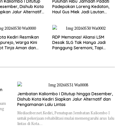
 Kaliombo I Ditutup
Puluhan Ribu Jamaah Padati
esember, Dishub Kota
Padepokan Loreng Kedaton,
apkan Jalur Alternatif
Haul Gus Miek Jadi Lautan
amanan Lalu Lintas
Dzikir dan Semaan Al-Qur’an
ta Kediri Resmikan
RDP Memanas! Aliansi LSM
purejo, Warga Kini
Desak SLG Tak Hanya Jadi
ot Tinja Aman dan
Panggung Seremoni, Tapi
kau
Motor Ekonomi Rakyat
an
Jembatan Kaliombo I Ditutup hingga Desember,
Dishub Kota Kediri Siapkan Jalur Alternatif dan
Umum
Pengamanan Lalu Lintas
ung
Mediaciber.net.Kediri, Penutupan Jembatan Kaliombo I
untuk pekerjaan rehabilitasi mulai memengaruhi arus lalu
lintas di Kota…