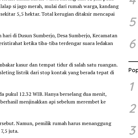
ilalap si jago merah, mulai dari rumah warga, kandang
sekitar 5,5 hektar. Total kerugian ditaksir mencapai
5
ah hari di Dusun Sumberjo, Desa Sumberjo, Kecamatan
6
ristirahat ketika tiba-tiba terdengar suara ledakan
embakar kasur dan tempat tidur di salah satu ruangan.
Pop
eting listrik dari stop kontak yang berada tepat di
1
a pukul 12.32 WIB. Hanya berselang dua menit,
n berhasil menjinakkan api sebelum merembet ke
2
tersebut. Namun, pemilik rumah harus menanggung
3
7,5 juta.