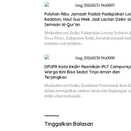
Puluhan Ribu Jamaah Padati Padepokan Lo
Kedaton, Haul Gus Miek Jadi Lautan Dzikir 
Semaan Al-Qur’an
Mediaciber.net.Kediri, Padepokan Loreng Kedaton d
Desa Ploso, Kabupaten Kediri, berubah menjadi lau
manusia saat puluhan…
DPUPR Kota Kediri Resmikan IPLT Campurejo
Warga Kini Bisa Sedot Tinja Aman dan
Terjangkau
Mediaciber.net.Kediri, Komitmen Pemerintah Kota Ke
dalam mewujudkan sanitasi aman dan lingkungan y
lebih sehat memasuki…
Tinggalkan Balasan