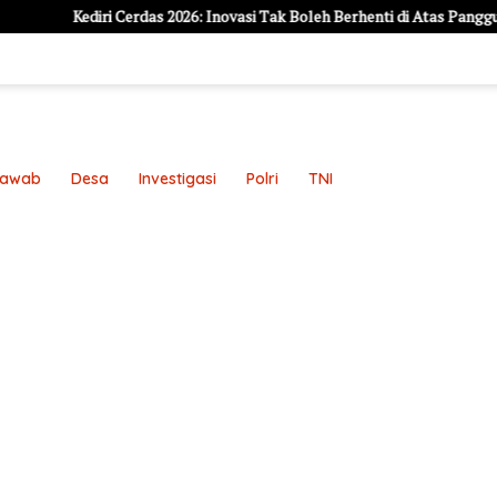
diri Cerdas 2026: Inovasi Tak Boleh Berhenti di Atas Panggung, Harus J
Jawab
Desa
Investigasi
Polri
TNI
an
Pedoman Media Siber
Redaksi
Sample Page
Sampl