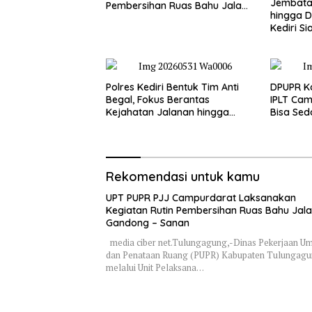
Jembatan
Pembersihan Ruas Bahu Jalan
hingga D
Gandong – Sanan
Kediri Si
dan Peng
Polres Kediri Bentuk Tim Anti
DPUPR Ko
Begal, Fokus Berantas
IPLT Cam
Kejahatan Jalanan hingga
Bisa Sed
Premanisme
Terjang
Rekomendasi untuk kamu
UPT PUPR PJJ Campurdarat Laksanakan
Kegiatan Rutin Pembersihan Ruas Bahu Jal
Gandong – Sanan
media ciber net.Tulungagung,-Dinas Pekerjaan 
dan Penataan Ruang (PUPR) Kabupaten Tulungag
melalui Unit Pelaksana…