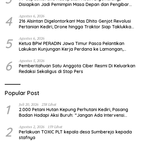
Disiapkan Jadi Pemimpin Masa Depan dan Pengibar
Sang Saka Merah Putih
4
Agustus 6, 2026
216 Alsintan Digelontorkan! Mas Dhito Genjot Revolusi
Pertanian Kediri, Drone hingga Traktor Siap Taklukkan
Krisis Regenerasi Petani
5
Agustus 6, 2026
Ketua BPW PERADIN Jawa Timur Pasca Pelantikan
Lakukan Kunjungan Kerja Perdana ke Lamongan,
Perkuat Sinergitas Organisasi
6
Agustus 5, 2026
Pemberitahuan Satu Anggota Ciber Resmi Di Keluarkan
Redaksi Sekaligus di Stop Pers
Popular Post
1
Juli 20, 2026
238 Lihat
2.000 Petani Hutan Kepung Perhutani Kediri, Pasang
Badan Hadapi Aksi Buruh: “Jangan Ada Intervensi
Pengelolaan Hutan”
2
Agustus 2, 2026
159 Lihat
Perlakuan TOXIC PLT kepala desa Sumberejo kepada
stafnya