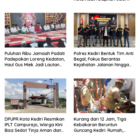
Alternatif dan Pengamanan
Lalu Lintas
Puluhan Ribu Jamaah Padati
Polres Kediri Bentuk Tim Anti
Padepokan Loreng Kedaton,
Begal, Fokus Berantas
Haul Gus Miek Jadi Lautan
Kejahatan Jalanan hingga
Dzikir dan Semaan Al-Qur’an
Premanisme
DPUPR Kota Kediri Resmikan
Kurang dari 12 Jam, Tiga
IPLT Campurejo, Warga Kini
Kebakaran Beruntun
Bisa Sedot Tinja Aman dan
Guncang Kediri: Rumah,
Terjangkau
Kandang Sapi, hingga 5,5