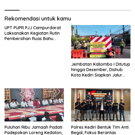
Hektar Lahan Tebu Ludes
Rekomendasi untuk kamu
UPT PUPR PJJ Campurdarat
Laksanakan Kegiatan Rutin
Pembersihan Ruas Bahu
Jalan Gandong – Sanan
Jembatan Kaliombo I Ditutup
hingga Desember, Dishub
Kota Kediri Siapkan Jalur
Alternatif dan Pengamanan
Lalu Lintas
Puluhan Ribu Jamaah Padati
Polres Kediri Bentuk Tim Anti
Padepokan Loreng Kedaton,
Begal, Fokus Berantas