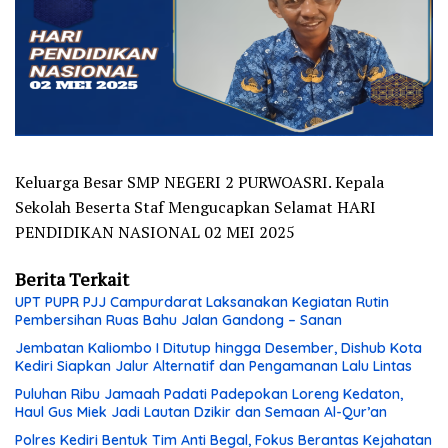
Keluarga Besar SMP NEGERI 2 PURWOASRI. Kepala
Sekolah Beserta Staf Mengucapkan Selamat HARI
PENDIDIKAN NASIONAL 02 MEI 2025
Berita Terkait
UPT PUPR PJJ Campurdarat Laksanakan Kegiatan Rutin
Pembersihan Ruas Bahu Jalan Gandong – Sanan
Jembatan Kaliombo I Ditutup hingga Desember, Dishub Kota
Kediri Siapkan Jalur Alternatif dan Pengamanan Lalu Lintas
Puluhan Ribu Jamaah Padati Padepokan Loreng Kedaton,
Haul Gus Miek Jadi Lautan Dzikir dan Semaan Al-Qur’an
Polres Kediri Bentuk Tim Anti Begal, Fokus Berantas Kejahatan