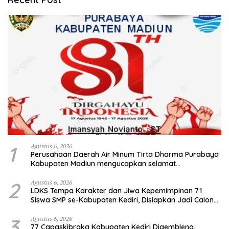
1
Agustus 6, 2026
Perusahaan Daerah Air Minum Tirta Dharma Purabaya
Kabupaten Madiun mengucapkan selamat
memperingati HUT Kemerdekaan RI Ke – 81
2
Agustus 6, 2026
LDKS Tempa Karakter dan Jiwa Kepemimpinan 71
Siswa SMP se-Kabupaten Kediri, Disiapkan Jadi Calon
Pemimpin Generasi Emas
3
Agustus 6, 2026
77 Capaskibraka Kabupaten Kediri Digembleng,