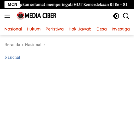
Langsung
pkan selamat memperingati HUT Kemerdekaan RI Ke – 81
MCN
LDKS
ke
konten
Nasional
Hukum
Peristiwa
Hak Jawab
Desa
Investigasi
Beranda
Nasional
Nasional