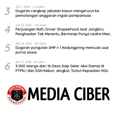
3
Juli 7, 2026
114 Lihat
Duga’an rangkap jabatan kasun mengerucut ke
pemotongan anggaran irigasi pompanisasi
4
Juli 25, 2026
104 Lihat
Perjuangan Rafi, Driver ShopeeFood Asal Jongbiru:
Penghasilan Tak Menentu, Bermimpi Punya Usaha Mesin
Kulit Pangsit
5
Juli 14, 2026
103 Lihat
Duga’an pungutan SMP n 1 Kedungpring mencuat usai
purna siswa.
6
Juli 17, 2026
84 Lihat
5.000 Warga dari 16 Desa Siap Gelar Aksi Damai di
PTPN I dan SGN Kebun Jengkol, Tuntut Kepastian HGU