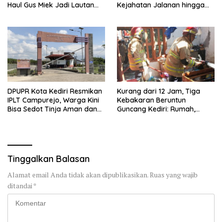
Haul Gus Miek Jadi Lautan
Kejahatan Jalanan hingga
Dzikir dan Semaan Al-Qur’an
Premanisme
DPUPR Kota Kediri Resmikan
Kurang dari 12 Jam, Tiga
IPLT Campurejo, Warga Kini
Kebakaran Beruntun
Bisa Sedot Tinja Aman dan
Guncang Kediri: Rumah,
Terjangkau
Kandang Sapi, hingga 5,5
Hektar Lahan Tebu Ludes
Tinggalkan Balasan
Alamat email Anda tidak akan dipublikasikan.
Ruas yang wajib
ditandai
*