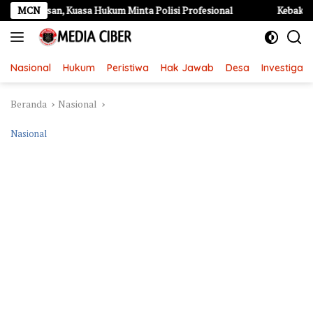
Langsung
, Kuasa Hukum Minta Polisi Profesional
MCN
Kebakaran Hebat di 
ke
konten
Nasional
Hukum
Peristiwa
Hak Jawab
Desa
Investigasi
Beranda
Nasional
Nasional