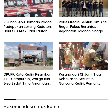
Puluhan Ribu Jamaah Padati
Polres Kediri Bentuk Tim Anti
Padepokan Loreng Kedaton,
Begal, Fokus Berantas
Haul Gus Miek Jadi Lautan
Kejahatan Jalanan hingga
Dzikir dan Semaan Al-Qur’an
Premanisme
DPUPR Kota Kediri Resmikan
Kurang dari 12 Jam, Tiga
IPLT Campurejo, Warga Kini
Kebakaran Beruntun
Bisa Sedot Tinja Aman dan
Guncang Kediri: Rumah,
Terjangkau
Kandang Sapi, hingga 5,5
Hektar Lahan Tebu Ludes
Rekomendasi untuk kamu