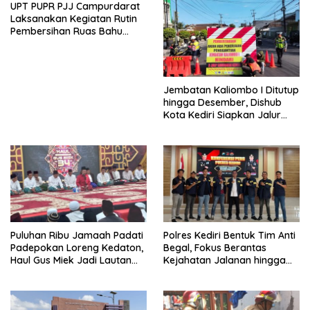
UPT PUPR PJJ Campurdarat
Laksanakan Kegiatan Rutin
Pembersihan Ruas Bahu
Jalan Gandong – Sanan
Jembatan Kaliombo I Ditutup
hingga Desember, Dishub
Kota Kediri Siapkan Jalur
Alternatif dan Pengamanan
Lalu Lintas
Puluhan Ribu Jamaah Padati
Polres Kediri Bentuk Tim Anti
Padepokan Loreng Kedaton,
Begal, Fokus Berantas
Haul Gus Miek Jadi Lautan
Kejahatan Jalanan hingga
Dzikir dan Semaan Al-Qur’an
Premanisme