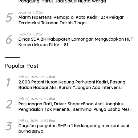
Panggung, Harus Jadi Solusi Nyata Warga
5
Agustus 7, 2026
Alarm Hipertensi Remaja di Kota Kediri: 234 Pelajar
Terdeteksi Tekanan Darah Tinggi
6
Agustus 7, 2026
Dinas SDA BK Kabupaten Lamongan Mengucapkan HUT
Kemerdekaan RI Ke – 81
Popular Post
1
Juli 20, 2026
239 Lihat
2.000 Petani Hutan Kepung Perhutani Kediri, Pasang
Badan Hadapi Aksi Buruh: “Jangan Ada Intervensi
Pengelolaan Hutan”
2
Juli 25, 2026
107 Lihat
Perjuangan Rafi, Driver ShopeeFood Asal Jongbiru:
Penghasilan Tak Menentu, Bermimpi Punya Usaha Mesin
Kulit Pangsit
3
Juli 14, 2026
105 Lihat
Duga’an pungutan SMP n 1 Kedungpring mencuat usai
purna siswa.