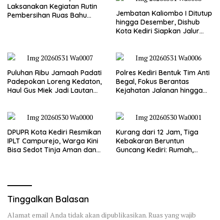
Laksanakan Kegiatan Rutin
Jembatan Kaliombo I Ditutup
Pembersihan Ruas Bahu
hingga Desember, Dishub
Jalan Gandong – Sanan
Kota Kediri Siapkan Jalur
Alternatif dan Pengamanan
Lalu Lintas
Puluhan Ribu Jamaah Padati
Polres Kediri Bentuk Tim Anti
Padepokan Loreng Kedaton,
Begal, Fokus Berantas
Haul Gus Miek Jadi Lautan
Kejahatan Jalanan hingga
Dzikir dan Semaan Al-Qur’an
Premanisme
DPUPR Kota Kediri Resmikan
Kurang dari 12 Jam, Tiga
IPLT Campurejo, Warga Kini
Kebakaran Beruntun
Bisa Sedot Tinja Aman dan
Guncang Kediri: Rumah,
Terjangkau
Kandang Sapi, hingga 5,5
Hektar Lahan Tebu Ludes
Tinggalkan Balasan
Alamat email Anda tidak akan dipublikasikan.
Ruas yang wajib