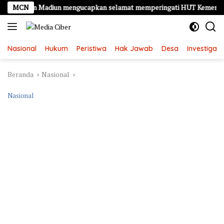
Langsung
ten Madiun mengucapkan selamat memperingati HUT Kemerdekaan RI K
MCN
ke
konten
Nasional
Hukum
Peristiwa
Hak Jawab
Desa
Investigasi
Beranda
Nasional
Nasional