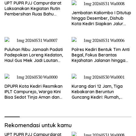
UPT PUPR PJJ Campurdarat
Laksanakan Kegiatan Rutin
Jembatan Kaliombo I Ditutup
Pembersihan Ruas Bahu
hingga Desember, Dishub
Jalan Gandong – Sanan
Kota Kediri Siapkan Jalur
Alternatif dan Pengamanan
Lalu Lintas
Puluhan Ribu Jamaah Padati
Polres Kediri Bentuk Tim Anti
Padepokan Loreng Kedaton,
Begal, Fokus Berantas
Haul Gus Miek Jadi Lautan
Kejahatan Jalanan hingga
Dzikir dan Semaan Al-Qur’an
Premanisme
DPUPR Kota Kediri Resmikan
Kurang dari 12 Jam, Tiga
IPLT Campurejo, Warga Kini
Kebakaran Beruntun
Bisa Sedot Tinja Aman dan
Guncang Kediri: Rumah,
Terjangkau
Kandang Sapi, hingga 5,5
Hektar Lahan Tebu Ludes
Rekomendasi untuk kamu
UPT PUPR PJJ Campurdarat