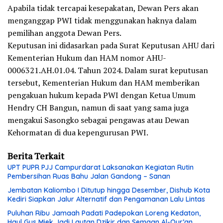
Apabila tidak tercapai kesepakatan, Dewan Pers akan
menganggap PWI tidak menggunakan haknya dalam
pemilihan anggota Dewan Pers.
Keputusan ini didasarkan pada Surat Keputusan AHU dari
Kementerian Hukum dan HAM nomor AHU-
0006321.AH.01.04. Tahun 2024. Dalam surat keputusan
tersebut, Kementerian Hukum dan HAM memberikan
pengakuan hukum kepada PWI dengan Ketua Umum
Hendry CH Bangun, namun di saat yang sama juga
mengakui Sasongko sebagai pengawas atau Dewan
Kehormatan di dua kepengurusan PWI.
Berita Terkait
UPT PUPR PJJ Campurdarat Laksanakan Kegiatan Rutin
Pembersihan Ruas Bahu Jalan Gandong – Sanan
Jembatan Kaliombo I Ditutup hingga Desember, Dishub Kota
Kediri Siapkan Jalur Alternatif dan Pengamanan Lalu Lintas
Puluhan Ribu Jamaah Padati Padepokan Loreng Kedaton,
Haul Gus Miek Jadi Lautan Dzikir dan Semaan Al-Qur’an