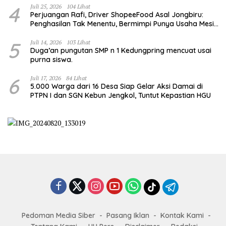
4
Juli 25, 2026
104 Lihat
Perjuangan Rafi, Driver ShopeeFood Asal Jongbiru:
Penghasilan Tak Menentu, Bermimpi Punya Usaha Mesin
Kulit Pangsit
5
Juli 14, 2026
103 Lihat
Duga’an pungutan SMP n 1 Kedungpring mencuat usai
purna siswa.
6
Juli 17, 2026
84 Lihat
5.000 Warga dari 16 Desa Siap Gelar Aksi Damai di
PTPN I dan SGN Kebun Jengkol, Tuntut Kepastian HGU
Pedoman Media Siber
Pasang Iklan
Kontak Kami