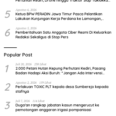
Pertanian Kediri, Drone hingga Traktor Siap Taklukkan
Krisis Regenerasi Petani
5
Agustus 6, 2026
Ketua BPW PERADIN Jawa Timur Pasca Pelantikan
Lakukan Kunjungan Kerja Perdana ke Lamongan,
Perkuat Sinergitas Organisasi
6
Agustus 5, 2026
Pemberitahuan Satu Anggota Ciber Resmi Di Keluarkan
Redaksi Sekaligus di Stop Pers
Popular Post
1
Juli 20, 2026
238 Lihat
2.000 Petani Hutan Kepung Perhutani Kediri, Pasang
Badan Hadapi Aksi Buruh: “Jangan Ada Intervensi
Pengelolaan Hutan”
2
Agustus 2, 2026
159 Lihat
Perlakuan TOXIC PLT kepala desa Sumberejo kepada
stafnya
3
Juli 7, 2026
114 Lihat
Duga’an rangkap jabatan kasun mengerucut ke
pemotongan anggaran irigasi pompanisasi