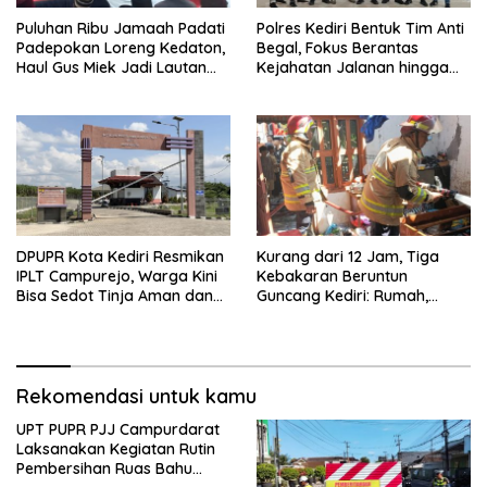
Puluhan Ribu Jamaah Padati
Polres Kediri Bentuk Tim Anti
Padepokan Loreng Kedaton,
Begal, Fokus Berantas
Haul Gus Miek Jadi Lautan
Kejahatan Jalanan hingga
Dzikir dan Semaan Al-Qur’an
Premanisme
DPUPR Kota Kediri Resmikan
Kurang dari 12 Jam, Tiga
IPLT Campurejo, Warga Kini
Kebakaran Beruntun
Bisa Sedot Tinja Aman dan
Guncang Kediri: Rumah,
Terjangkau
Kandang Sapi, hingga 5,5
Hektar Lahan Tebu Ludes
Rekomendasi untuk kamu
UPT PUPR PJJ Campurdarat
Laksanakan Kegiatan Rutin
Pembersihan Ruas Bahu