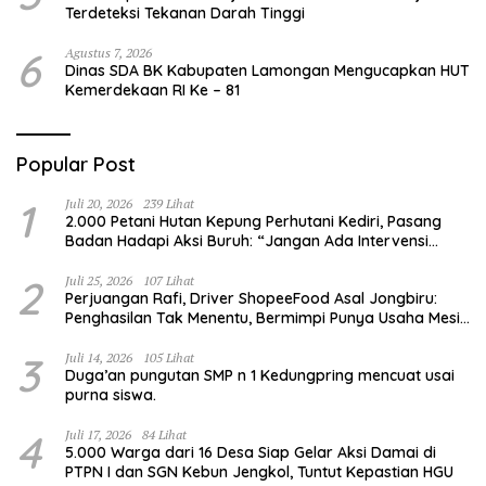
Terdeteksi Tekanan Darah Tinggi
6
Agustus 7, 2026
Dinas SDA BK Kabupaten Lamongan Mengucapkan HUT
Kemerdekaan RI Ke – 81
Popular Post
1
Juli 20, 2026
239 Lihat
2.000 Petani Hutan Kepung Perhutani Kediri, Pasang
Badan Hadapi Aksi Buruh: “Jangan Ada Intervensi
Pengelolaan Hutan”
2
Juli 25, 2026
107 Lihat
Perjuangan Rafi, Driver ShopeeFood Asal Jongbiru:
Penghasilan Tak Menentu, Bermimpi Punya Usaha Mesin
Kulit Pangsit
3
Juli 14, 2026
105 Lihat
Duga’an pungutan SMP n 1 Kedungpring mencuat usai
purna siswa.
4
Juli 17, 2026
84 Lihat
5.000 Warga dari 16 Desa Siap Gelar Aksi Damai di
PTPN I dan SGN Kebun Jengkol, Tuntut Kepastian HGU