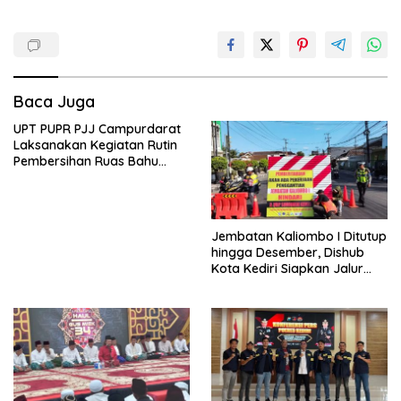
Baca Juga
UPT PUPR PJJ Campurdarat
Laksanakan Kegiatan Rutin
Pembersihan Ruas Bahu
Jalan Gandong – Sanan
Jembatan Kaliombo I Ditutup
hingga Desember, Dishub
Kota Kediri Siapkan Jalur
Alternatif dan Pengamanan
Lalu Lintas