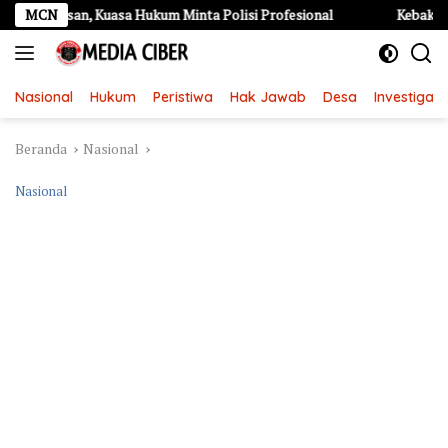
Langsung
an, Kuasa Hukum Minta Polisi Profesional
MCN
Kebakaran Hebat d
ke
konten
Nasional
Hukum
Peristiwa
Hak Jawab
Desa
Investigasi
Beranda
Nasional
Nasional