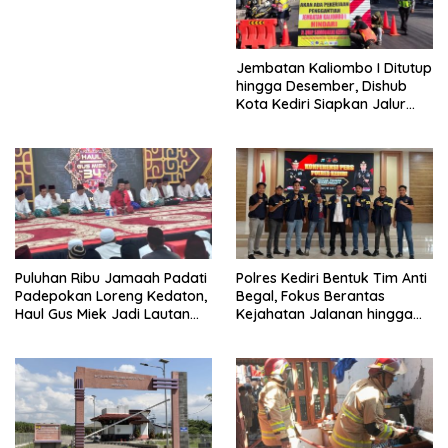
Jalan Gandong – Sanan
Jembatan Kaliombo I Ditutup
hingga Desember, Dishub
Kota Kediri Siapkan Jalur
Alternatif dan Pengamanan
Lalu Lintas
Puluhan Ribu Jamaah Padati
Polres Kediri Bentuk Tim Anti
Padepokan Loreng Kedaton,
Begal, Fokus Berantas
Haul Gus Miek Jadi Lautan
Kejahatan Jalanan hingga
Dzikir dan Semaan Al-Qur’an
Premanisme