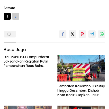
Laman:
1
2
Baca Juga
UPT PUPR PJJ Campurdarat
Laksanakan Kegiatan Rutin
Pembersihan Ruas Bahu
Jalan Gandong – Sanan
Jembatan Kaliombo I Ditutup
hingga Desember, Dishub
Kota Kediri Siapkan Jalur
Alternatif dan Pengamanan
Lalu Lintas