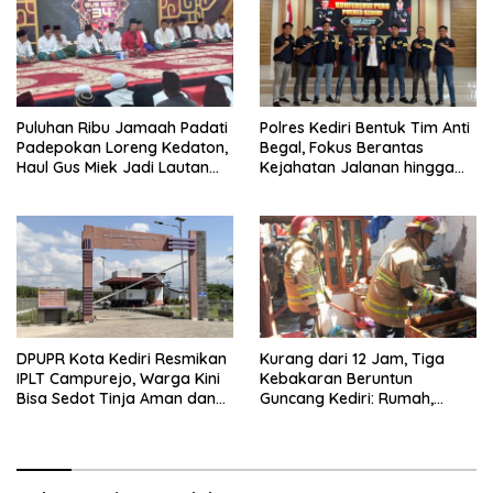
Puluhan Ribu Jamaah Padati
Polres Kediri Bentuk Tim Anti
Padepokan Loreng Kedaton,
Begal, Fokus Berantas
Haul Gus Miek Jadi Lautan
Kejahatan Jalanan hingga
Dzikir dan Semaan Al-Qur’an
Premanisme
DPUPR Kota Kediri Resmikan
Kurang dari 12 Jam, Tiga
IPLT Campurejo, Warga Kini
Kebakaran Beruntun
Bisa Sedot Tinja Aman dan
Guncang Kediri: Rumah,
Terjangkau
Kandang Sapi, hingga 5,5
Hektar Lahan Tebu Ludes