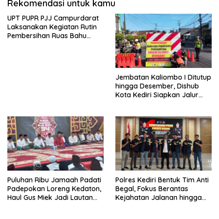
Rekomendasi untuk kamu
UPT PUPR PJJ Campurdarat
Laksanakan Kegiatan Rutin
Pembersihan Ruas Bahu
Jalan Gandong – Sanan
Jembatan Kaliombo I Ditutup
hingga Desember, Dishub
Kota Kediri Siapkan Jalur
Alternatif dan Pengamanan
Lalu Lintas
Puluhan Ribu Jamaah Padati
Polres Kediri Bentuk Tim Anti
Padepokan Loreng Kedaton,
Begal, Fokus Berantas
Haul Gus Miek Jadi Lautan
Kejahatan Jalanan hingga
Dzikir dan Semaan Al-Qur’an
Premanisme