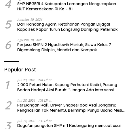
4
SMP NEGERI 4 Kabupaten Lamongan Mengucapkan
HUT Kemerdekaan RI Ke – 81
5
Agustus 10, 2026
Dari Kandang Ayam, Ketahanan Pangan Dijaga!
Kapolsek Papar Turun Langsung Dampingi Peternak
6
Agustus 10, 2026
Perjusa SMPN 2 Ngadiluwih Meriah, Siswa Kelas 7
Digembleng Disiplin, Mandiri dan Kompak
Popular Post
1
Juli 20, 2026
244 Lihat
2.000 Petani Hutan Kepung Perhutani Kediri, Pasang
Badan Hadapi Aksi Buruh: “Jangan Ada Intervensi
Pengelolaan Hutan”
2
Juli 25, 2026
108 Lihat
Perjuangan Rafi, Driver ShopeeFood Asal Jongbiru:
Penghasilan Tak Menentu, Bermimpi Punya Usaha Mesin
Kulit Pangsit
3
Juli 14, 2026
108 Lihat
Duga’an pungutan SMP n 1 Kedungpring mencuat usai