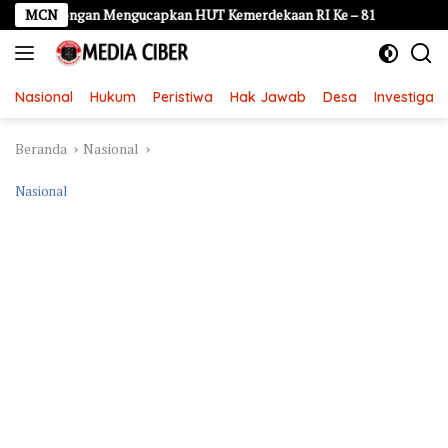
Langsung
gan Mengucapkan HUT Kemerdekaan RI Ke – 81
MCN
Dinas DLH 
ke
konten
Nasional
Hukum
Peristiwa
Hak Jawab
Desa
Investigasi
Beranda
Nasional
Nasional