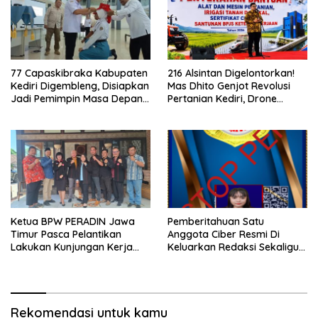
77 Capaskibraka Kabupaten
216 Alsintan Digelontorkan!
Kediri Digembleng, Disiapkan
Mas Dhito Genjot Revolusi
Jadi Pemimpin Masa Depan
Pertanian Kediri, Drone
dan Pengibar Sang Saka
hingga Traktor Siap
Merah Putih
Taklukkan Krisis Regenerasi
Petani
Ketua BPW PERADIN Jawa
Pemberitahuan Satu
Timur Pasca Pelantikan
Anggota Ciber Resmi Di
Lakukan Kunjungan Kerja
Keluarkan Redaksi Sekaligus
Perdana ke Lamongan,
di Stop Pers
Perkuat Sinergitas
Organisasi
Rekomendasi untuk kamu