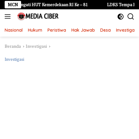
Langsung
ti HUT Kemerdekaan RI Ke – 81
MCN
LDKS Tempa Karakter dan Jiw
ke
konten
Nasional
Hukum
Peristiwa
Hak Jawab
Desa
Investigasi
Beranda
Investigasi
Investigasi