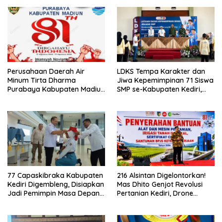
Perusahaan Daerah Air
LDKS Tempa Karakter dan
Minum Tirta Dharma
Jiwa Kepemimpinan 71 Siswa
Purabaya Kabupaten Madiun
SMP se-Kabupaten Kediri,
mengucapkan selamat
Disiapkan Jadi Calon
memperingati HUT
Pemimpin Generasi Emas
Kemerdekaan RI Ke – 81
77 Capaskibraka Kabupaten
216 Alsintan Digelontorkan!
Kediri Digembleng, Disiapkan
Mas Dhito Genjot Revolusi
Jadi Pemimpin Masa Depan
Pertanian Kediri, Drone
dan Pengibar Sang Saka
hingga Traktor Siap
Merah Putih
Taklukkan Krisis Regenerasi
Petani