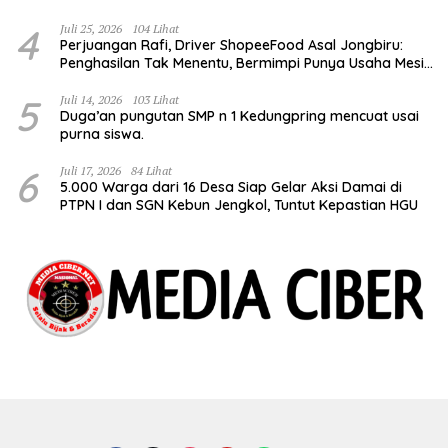
4
Juli 25, 2026
104 Lihat
Perjuangan Rafi, Driver ShopeeFood Asal Jongbiru:
Penghasilan Tak Menentu, Bermimpi Punya Usaha Mesin
Kulit Pangsit
5
Juli 14, 2026
103 Lihat
Duga’an pungutan SMP n 1 Kedungpring mencuat usai
purna siswa.
6
Juli 17, 2026
84 Lihat
5.000 Warga dari 16 Desa Siap Gelar Aksi Damai di
PTPN I dan SGN Kebun Jengkol, Tuntut Kepastian HGU