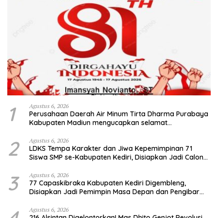
1
Agustus 6, 2026
Perusahaan Daerah Air Minum Tirta Dharma Purabaya
Kabupaten Madiun mengucapkan selamat
memperingati HUT Kemerdekaan RI Ke – 81
2
Agustus 6, 2026
LDKS Tempa Karakter dan Jiwa Kepemimpinan 71
Siswa SMP se-Kabupaten Kediri, Disiapkan Jadi Calon
Pemimpin Generasi Emas
3
Agustus 6, 2026
77 Capaskibraka Kabupaten Kediri Digembleng,
Disiapkan Jadi Pemimpin Masa Depan dan Pengibar
Sang Saka Merah Putih
4
Agustus 6, 2026
216 Alsintan Digelontorkan! Mas Dhito Genjot Revolusi