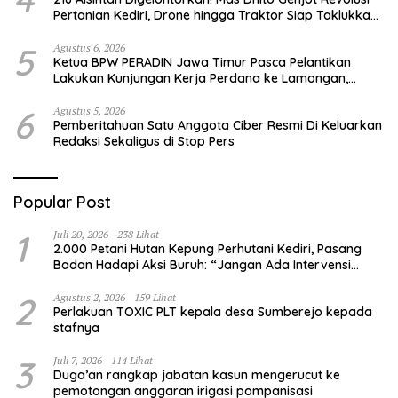
Pertanian Kediri, Drone hingga Traktor Siap Taklukkan
Krisis Regenerasi Petani
5
Agustus 6, 2026
Ketua BPW PERADIN Jawa Timur Pasca Pelantikan
Lakukan Kunjungan Kerja Perdana ke Lamongan,
Perkuat Sinergitas Organisasi
6
Agustus 5, 2026
Pemberitahuan Satu Anggota Ciber Resmi Di Keluarkan
Redaksi Sekaligus di Stop Pers
Popular Post
1
Juli 20, 2026
238 Lihat
2.000 Petani Hutan Kepung Perhutani Kediri, Pasang
Badan Hadapi Aksi Buruh: “Jangan Ada Intervensi
Pengelolaan Hutan”
2
Agustus 2, 2026
159 Lihat
Perlakuan TOXIC PLT kepala desa Sumberejo kepada
stafnya
3
Juli 7, 2026
114 Lihat
Duga’an rangkap jabatan kasun mengerucut ke
pemotongan anggaran irigasi pompanisasi