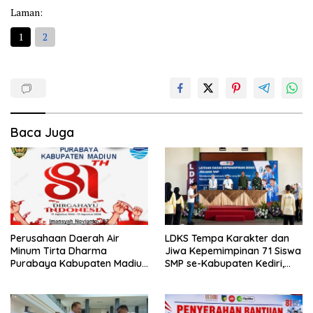
Laman:
1
2
Baca Juga
Perusahaan Daerah Air
LDKS Tempa Karakter dan
Minum Tirta Dharma
Jiwa Kepemimpinan 71 Siswa
Purabaya Kabupaten Madiun
SMP se-Kabupaten Kediri,
mengucapkan selamat
Disiapkan Jadi Calon
memperingati HUT
Pemimpin Generasi Emas
Kemerdekaan RI Ke – 81