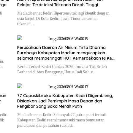
arga
Pelajar Terdeteksi Tekanan Darah Tinggi
di
Mediaciber.net.Kediri Hipertensi tak lagi identik dengan
usia lanjut. Di Kota Kediri, Jawa Timur, ancaman
tekanan…
Perusahaan Daerah Air Minum Tirta Dharma
Purabaya Kabupaten Madiun mengucapkan
selamat memperingati HUT Kemerdekaan RI Ke
n.
– 81
ta
Berita Terkait Kediri Cerdas 2026: Inovasi Tak Boleh
Berhenti di Atas Panggung, Harus Jadi Solusi…
nan
77 Capaskibraka Kabupaten Kediri Digembleng,
n
Disiapkan Jadi Pemimpin Masa Depan dan
Pengibar Sang Saka Merah Putih
ediri
Mediaciber.net.Kediri Sebanyak 77 putra-putri terbaik
dik
Kabupaten Kediri resmi memasuki masa pemusatan
pendidikan dan pelatihan (diklat)…