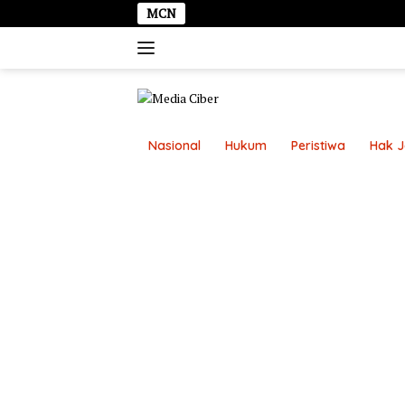
Langsung
MCN
ke
konten
Nasional
Hukum
Peristiwa
Hak 
Disclaimer
Kontak Kami
Pasang Ikl