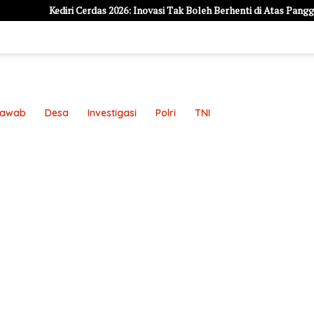
Kediri Cerdas 2026: Inovasi Tak Boleh Berhenti di Atas Panggung, Harus 
Jawab
Desa
Investigasi
Polri
TNI
an
Pedoman Media Siber
Redaksi
Sample Page
Sampl