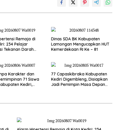
pertensi Remaja di
Dinas SDA BK Kabupaten
ri: 234 Pelajar
Lamongan Mengucapkan HUT
si Tekanan Darah
Kemerdekaan RI Ke – 81
mpa Karakter dan
77 Capaskibraka Kabupaten
emimpinan 71 Siswa
Kediri Digembleng, Disiapkan
abupaten Kediri,
Jadi Pemimpin Masa Depan
n Jadi Calon Pemimpin
dan Pengibar Sang Saka
i Emas
Merah Putih
ti di
Alarm Hipertensi Remaja di Kota Kediri: 234