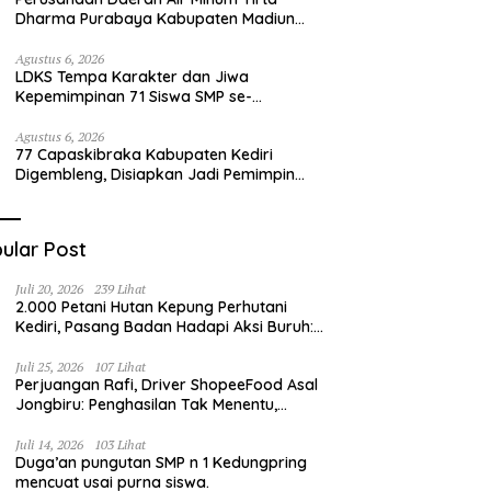
Dharma Purabaya Kabupaten Madiun
mengucapkan selamat memperingati
HUT Kemerdekaan RI Ke – 81
Agustus 6, 2026
LDKS Tempa Karakter dan Jiwa
Kepemimpinan 71 Siswa SMP se-
Kabupaten Kediri, Disiapkan Jadi Calon
Pemimpin Generasi Emas
Agustus 6, 2026
77 Capaskibraka Kabupaten Kediri
Digembleng, Disiapkan Jadi Pemimpin
Masa Depan dan Pengibar Sang Saka
Merah Putih
ular Post
Juli 20, 2026
239 Lihat
2.000 Petani Hutan Kepung Perhutani
Kediri, Pasang Badan Hadapi Aksi Buruh:
“Jangan Ada Intervensi Pengelolaan
Hutan”
Juli 25, 2026
107 Lihat
Perjuangan Rafi, Driver ShopeeFood Asal
Jongbiru: Penghasilan Tak Menentu,
Bermimpi Punya Usaha Mesin Kulit Pangsit
Juli 14, 2026
103 Lihat
Duga’an pungutan SMP n 1 Kedungpring
mencuat usai purna siswa.