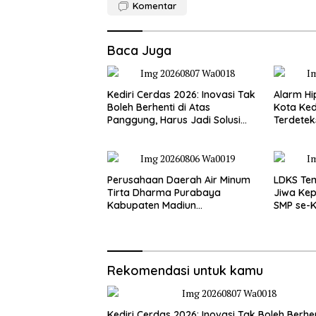
Komentar
Baca Juga
Kediri Cerdas 2026: Inovasi Tak
Alarm Hi
Boleh Berhenti di Atas
Kota Kedi
Panggung, Harus Jadi Solusi
Terdetek
Nyata Warga
Tinggi
Perusahaan Daerah Air Minum
LDKS Te
Tirta Dharma Purabaya
Jiwa Kep
Kabupaten Madiun
SMP se-K
mengucapkan selamat
Disiapka
memperingati HUT
Generas
Kemerdekaan RI Ke – 81
Rekomendasi untuk kamu
Kediri Cerdas 2026: Inovasi Tak Boleh Berhen