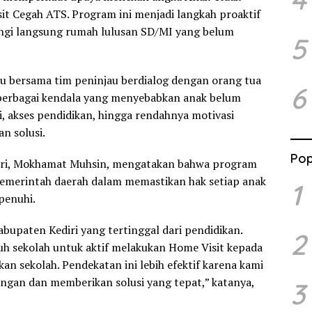
it Cegah ATS. Program ini menjadi langkah proaktif
ngi langsung rumah lulusan SD/MI yang belum
5
ru bersama tim peninjau berdialog dengan orang tua
6
 berbagai kendala yang menyebabkan anak belum
i, akses pendidikan, hingga rendahnya motivasi
an solusi.
Pop
diri, Mokhamat Muhsin, mengatakan bahwa program
merintah daerah dalam memastikan hak setiap anak
1
penuhi.
abupaten Kediri yang tertinggal dari pendidikan.
2
uh sekolah untuk aktif melakukan Home Visit kepada
an sekolah. Pendekatan ini lebih efektif karena kami
angan dan memberikan solusi yang tepat,” katanya,
3