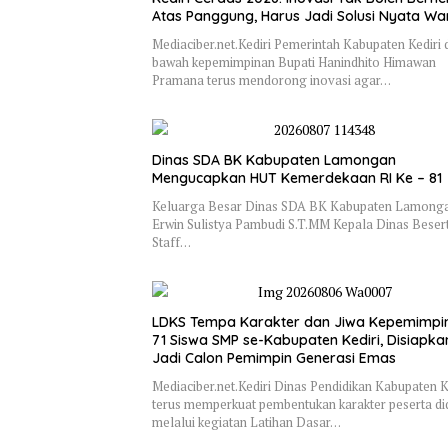
Atas Panggung, Harus Jadi Solusi Nyata W
Mediaciber.net.Kediri Pemerintah Kabupaten Kediri 
bawah kepemimpinan Bupati Hanindhito Himawan
Pramana terus mendorong inovasi agar…
Dinas SDA BK Kabupaten Lamongan
Mengucapkan HUT Kemerdekaan RI Ke – 81
Keluarga Besar Dinas SDA BK Kabupaten Lamonga
Erwin Sulistya Pambudi S.T.MM Kepala Dinas Beser
Staff…
LDKS Tempa Karakter dan Jiwa Kepemimpi
71 Siswa SMP se-Kabupaten Kediri, Disiapka
Jadi Calon Pemimpin Generasi Emas
Mediaciber.net.Kediri Dinas Pendidikan Kabupaten K
terus memperkuat pembentukan karakter peserta di
melalui kegiatan Latihan Dasar…