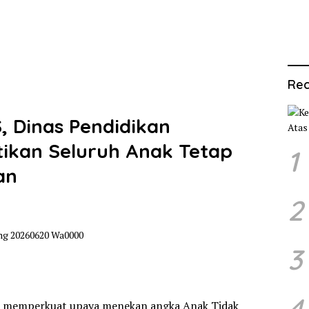
Rec
, Dinas Pendidikan
tikan Seluruh Anak Tetap
1
an
2
3
4
us memperkuat upaya menekan angka Anak Tidak