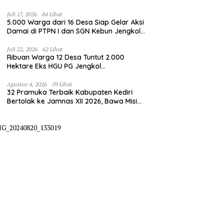
Juli 17, 2026
84 Lihat
5.000 Warga dari 16 Desa Siap Gelar Aksi
Damai di PTPN I dan SGN Kebun Jengkol,
Tuntut Kepastian HGU
Juli 22, 2026
62 Lihat
Ribuan Warga 12 Desa Tuntut 2.000
Hektare Eks HGU PG Jengkol
Dikembalikan ke Masyarakat
Agustus 4, 2026
59 Lihat
32 Pramuka Terbaik Kabupaten Kediri
Bertolak ke Jamnas XII 2026, Bawa Misi
Harumkan Nama Daerah