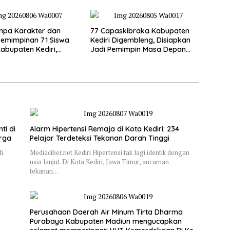
mpa Karakter dan
77 Capaskibraka Kabupaten
emimpinan 71 Siswa
Kediri Digembleng, Disiapkan
abupaten Kediri,
Jadi Pemimpin Masa Depan
n Jadi Calon Pemimpin
dan Pengibar Sang Saka
i Emas
Merah Putih
ti di
Alarm Hipertensi Remaja di Kota Kediri: 234
arga
Pelajar Terdeteksi Tekanan Darah Tinggi
di
Mediaciber.net.Kediri Hipertensi tak lagi identik dengan
usia lanjut. Di Kota Kediri, Jawa Timur, ancaman
tekanan…
Perusahaan Daerah Air Minum Tirta Dharma
Purabaya Kabupaten Madiun mengucapkan