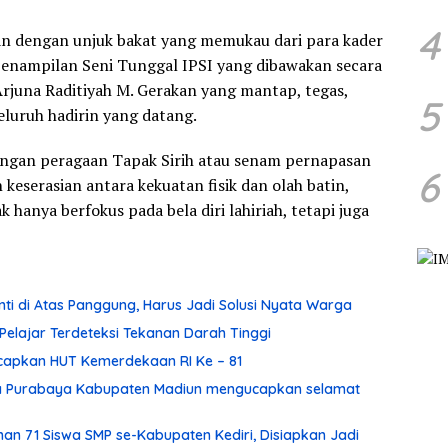
4
an dengan unjuk bakat yang memukau dari para kader
penampilan Seni Tunggal IPSI yang dibawakan secara
rjuna Raditiyah M. Gerakan yang mantap, tegas,
5
luruh hadirin yang datang.
dengan peragaan Tapak Sirih atau senam pernapasan
6
keserasian antara kekuatan fisik dan olah batin,
hanya berfokus pada bela diri lahiriah, tetapi juga
enti di Atas Panggung, Harus Jadi Solusi Nyata Warga
 Pelajar Terdeteksi Tekanan Darah Tinggi
apkan HUT Kemerdekaan RI Ke – 81
ma Purabaya Kabupaten Madiun mengucapkan selamat
n 71 Siswa SMP se-Kabupaten Kediri, Disiapkan Jadi