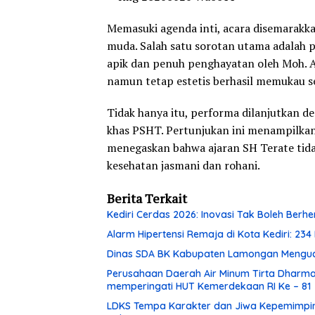
Memasuki agenda inti, acara disemarakk
muda. Salah satu sorotan utama adalah 
apik dan penuh penghayatan oleh Moh. A
namun tetap estetis berhasil memukau se
Tidak hanya itu, performa dilanjutkan 
khas PSHT. Pertunjukan ini menampilkan 
menegaskan bahwa ajaran SH Terate tidak 
kesehatan jasmani dan rohani.
Berita Terkait
Kediri Cerdas 2026: Inovasi Tak Boleh Berh
Alarm Hipertensi Remaja di Kota Kediri: 234
Dinas SDA BK Kabupaten Lamongan Menguc
Perusahaan Daerah Air Minum Tirta Dhar
memperingati HUT Kemerdekaan RI Ke – 81
LDKS Tempa Karakter dan Jiwa Kepemimpina