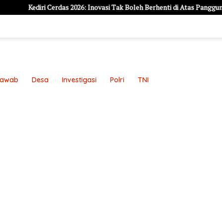
i Cerdas 2026: Inovasi Tak Boleh Berhenti di Atas Panggung, Harus Jadi 
Jawab
Desa
Investigasi
Polri
TNI
an
Pedoman Media Siber
Redaksi
Sample Page
Sampl