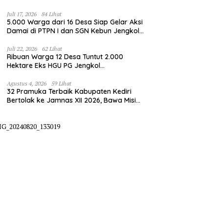
Juli 17, 2026
84 Lihat
5.000 Warga dari 16 Desa Siap Gelar Aksi
Damai di PTPN I dan SGN Kebun Jengkol,
Tuntut Kepastian HGU
Juli 22, 2026
62 Lihat
Ribuan Warga 12 Desa Tuntut 2.000
Hektare Eks HGU PG Jengkol
Dikembalikan ke Masyarakat
Agustus 4, 2026
59 Lihat
32 Pramuka Terbaik Kabupaten Kediri
Bertolak ke Jamnas XII 2026, Bawa Misi
Harumkan Nama Daerah