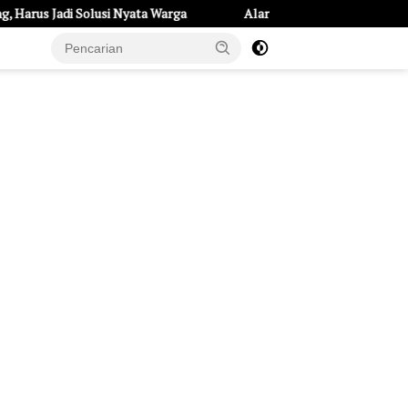
Solusi Nyata Warga
Alarm Hipertensi Remaja di Kota Kediri: 23
e Page
Tentang Kami
UU Pers