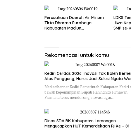
Perusahaan Daerah Air Minum
LDKS Te
Tirta Dharma Purabaya
Jiwa Kep
Kabupaten Madiun
SMP se-K
mengucapkan selamat
Disiapka
memperingati HUT
Generas
Kemerdekaan RI Ke – 81
Rekomendasi untuk kamu
Kediri Cerdas 2026: Inovasi Tak Boleh Berhen
Atas Panggung, Harus Jadi Solusi Nyata W
Mediaciber.net.Kediri Pemerintah Kabupaten Kediri 
bawah kepemimpinan Bupati Hanindhito Himawan
Pramana terus mendorong inovasi agar…
Dinas SDA BK Kabupaten Lamongan
Mengucapkan HUT Kemerdekaan RI Ke – 81