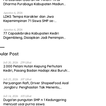
Dharma Purabaya Kabupaten Madiun
mengucapkan selamat memperingati
HUT Kemerdekaan RI Ke – 81
Agustus 6, 2026
LDKS Tempa Karakter dan Jiwa
Kepemimpinan 71 Siswa SMP se-
Kabupaten Kediri, Disiapkan Jadi Calon
Pemimpin Generasi Emas
Agustus 6, 2026
77 Capaskibraka Kabupaten Kediri
Digembleng, Disiapkan Jadi Pemimpin
Masa Depan dan Pengibar Sang Saka
Merah Putih
ular Post
Juli 20, 2026
239 Lihat
2.000 Petani Hutan Kepung Perhutani
Kediri, Pasang Badan Hadapi Aksi Buruh:
“Jangan Ada Intervensi Pengelolaan
Hutan”
Juli 25, 2026
107 Lihat
Perjuangan Rafi, Driver ShopeeFood Asal
Jongbiru: Penghasilan Tak Menentu,
Bermimpi Punya Usaha Mesin Kulit Pangsit
Juli 14, 2026
103 Lihat
Duga’an pungutan SMP n 1 Kedungpring
mencuat usai purna siswa.