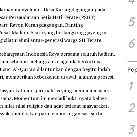
daraan menyelimuti Desa Karangdagangan pada
5
esar Persaudaraan Setia Hati Terate (PSHT)
 baru Rayon Karangdagangan, Ranting
sat Madiun. Acara yang berlangsung gayeng ini
6
g silaturahmi antar-generasi warga SH Terate.
kebangsaan Indonesia Raya bersama seluruh hadirin,
am sebelum melangkah ke agenda berikutnya.
t suci Al-Qur’an dilantunkan dengan begitu indah
Pop
i, memberikan keberkahan di awal jalannya prosesi.
1
asyarakat dan spiritualitas yang mendalam, acara
rsama. Momentum ini menjadi bukti nyata bahwa
2
nilai-nilai religius dan adat istiadat masyarakat.
usyuk, mendoakan para leluhur organisasi serta
3