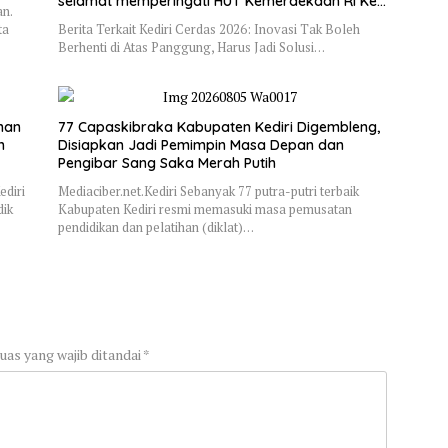
selamat memperingati HUT Kemerdekaan RI Ke
n.
– 81
ta
Berita Terkait Kediri Cerdas 2026: Inovasi Tak Boleh
Berhenti di Atas Panggung, Harus Jadi Solusi…
nan
77 Capaskibraka Kabupaten Kediri Digembleng,
n
Disiapkan Jadi Pemimpin Masa Depan dan
Pengibar Sang Saka Merah Putih
ediri
Mediaciber.net.Kediri Sebanyak 77 putra-putri terbaik
dik
Kabupaten Kediri resmi memasuki masa pemusatan
pendidikan dan pelatihan (diklat)…
uas yang wajib ditandai
*