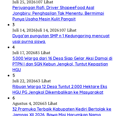
Juli 25, 2026
107 Lihat
Perjuangan Rafi, Driver ShopeeFood Asal
Jongbiru: Penghasilan Tak Menentu, Bermimpi
Punya Usaha Mesin Kulit Pangsit
3
Juli 14, 2026
Juli 14, 2026
107 Lihat
Duga’an pungutan SMP n 1 Kedungpring mencuat
usai purna siswa.
4
Juli 17, 2026
85 Lihat
5.000 Warga dari 16 Desa Siap Gelar Aksi Damai di
PTPN I dan SGN Kebun Jengkol, Tuntut Kepastian
HGU
5
Juli 22, 2026
63 Lihat
Ribuan Warga 12 Desa Tuntut 2.000 Hektare Eks
HGU PG Jengkol Dikembalikan ke Masyarakat
6
Agustus 4, 2026
63 Lihat
32 Pramuka Terbaik Kabupaten Kediri Bertolak ke
Jamnas XII 2026, Bawa Misi Harumkan Nama