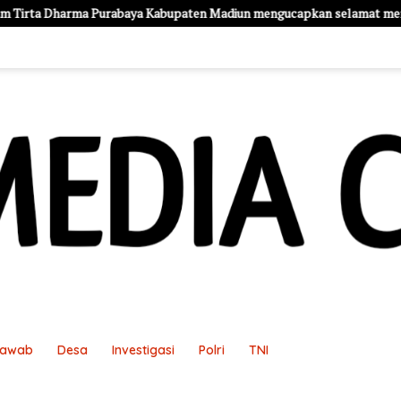
ya Kabupaten Madiun mengucapkan selamat memperingati HUT Kemerdek
Jawab
Desa
Investigasi
Polri
TNI
an
Pedoman Media Siber
Redaksi
Sample Page
Sampl