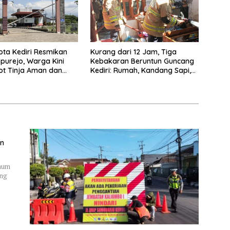
ta Kediri Resmikan
Kurang dari 12 Jam, Tiga
purejo, Warga Kini
Kebakaran Beruntun Guncang
ot Tinja Aman dan
Kediri: Rumah, Kandang Sapi,
kau
hingga 5,5 Hektar Lahan Tebu
Ludes
an
Umum
ung