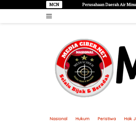
Langsung
Perusahaan Daerah Air Minum Tirta Dharma Puraba
MCN
ke
konten
Nasional
Hukum
Peristiwa
Hak 
Disclaimer
Kontak Kami
Pasang Ikl