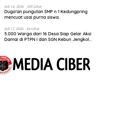
Bermimpi Punya Usaha Mesin Kulit Pangsit
Juli 14, 2026
103 Lihat
Duga’an pungutan SMP n 1 Kedungpring
mencuat usai purna siswa.
Juli 17, 2026
84 Lihat
5.000 Warga dari 16 Desa Siap Gelar Aksi
Damai di PTPN I dan SGN Kebun Jengkol,
Tuntut Kepastian HGU