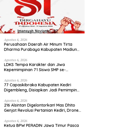
Agustus 6, 2026
Perusahaan Daerah Air Minum Tirta
Dharma Purabaya Kabupaten Madiun
mengucapkan selamat memperingati
HUT Kemerdekaan RI Ke – 81
Agustus 6, 2026
LDKS Tempa Karakter dan Jiwa
Kepemimpinan 71 Siswa SMP se-
Kabupaten Kediri, Disiapkan Jadi Calon
Pemimpin Generasi Emas
Agustus 6, 2026
77 Capaskibraka Kabupaten Kediri
Digembleng, Disiapkan Jadi Pemimpin
Masa Depan dan Pengibar Sang Saka
Merah Putih
Agustus 6, 2026
216 Alsintan Digelontorkan! Mas Dhito
Genjot Revolusi Pertanian Kediri, Drone
hingga Traktor Siap Taklukkan Krisis
Regenerasi Petani
Agustus 6, 2026
Ketua BPW PERADIN Jawa Timur Pasca