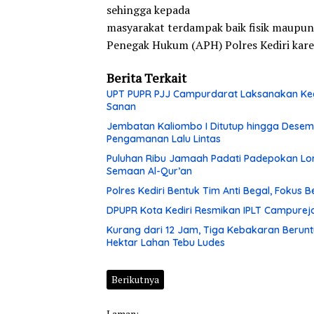
sehingga kepada
masyarakat terdampak baik fisik maupun
Penegak Hukum (APH) Polres Kediri kar
Berita Terkait
UPT PUPR PJJ Campurdarat Laksanakan Keg
Sanan
Jembatan Kaliombo I Ditutup hingga Desembe
Pengamanan Lalu Lintas
Puluhan Ribu Jamaah Padati Padepokan Lore
Semaan Al-Qur’an
Polres Kediri Bentuk Tim Anti Begal, Fokus
DPUPR Kota Kediri Resmikan IPLT Campurejo
Kurang dari 12 Jam, Tiga Kebakaran Berunt
Hektar Lahan Tebu Ludes
Berikutnya
Laman: