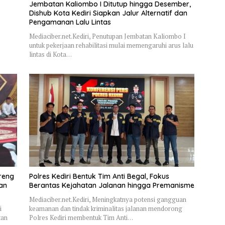
Jembatan Kaliombo I Ditutup hingga Desember,
Dishub Kota Kediri Siapkan Jalur Alternatif dan
Pengamanan Lalu Lintas
Mediaciber.net.Kediri, Penutupan Jembatan Kaliombo I
untuk pekerjaan rehabilitasi mulai memengaruhi arus lalu
lintas di Kota…
reng
Polres Kediri Bentuk Tim Anti Begal, Fokus
dan
Berantas Kejahatan Jalanan hingga Premanisme
Mediaciber.net.Kediri, Meningkatnya potensi gangguan
i
keamanan dan tindak kriminalitas jalanan mendorong
tan
Polres Kediri membentuk Tim Anti…