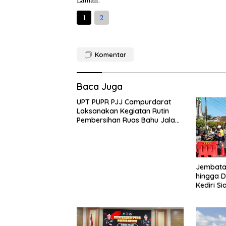
1
2
Komentar
Baca Juga
UPT PUPR PJJ Campurdarat
Laksanakan Kegiatan Rutin
Pembersihan Ruas Bahu Jalan
Gandong – Sanan
Jembatan
hingga D
Kediri Si
dan Peng