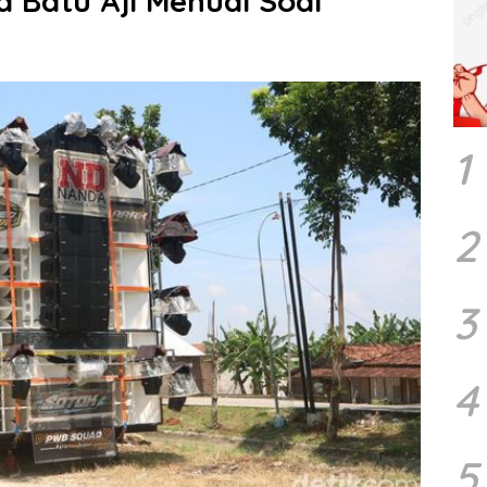
 Batu Aji Menuai Soal
1
2
3
4
5