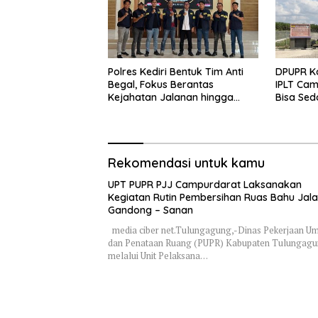
Polres Kediri Bentuk Tim Anti
DPUPR Ko
Begal, Fokus Berantas
IPLT Cam
Kejahatan Jalanan hingga
Bisa Sed
Premanisme
Terjang
Rekomendasi untuk kamu
UPT PUPR PJJ Campurdarat Laksanakan
Kegiatan Rutin Pembersihan Ruas Bahu Jal
Gandong – Sanan
media ciber net.Tulungagung,-Dinas Pekerjaan 
dan Penataan Ruang (PUPR) Kabupaten Tulungag
melalui Unit Pelaksana…