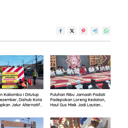
 Kaliombo I Ditutup
Puluhan Ribu Jamaah Padati
esember, Dishub Kota
Padepokan Loreng Kedaton,
apkan Jalur Alternatif
Haul Gus Miek Jadi Lautan
amanan Lalu Lintas
Dzikir dan Semaan Al-Qur’an