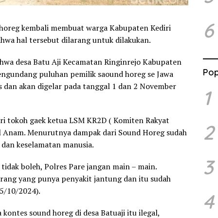
6
d horeg kembali membuat warga Kabupaten Kediri
ahwa hal tersebut dilarang untuk dilakukan.
bahwa desa Batu Aji Kecamatan Ringinrejo Kabupaten
Pop
mengundang puluhan pemilik saound horeg se Jawa
s dan akan digelar pada tanggal 1 dan 2 November
1
ari tokoh gaek ketua LSM KR2D ( Komiten Rakyat
2
ul Anam. Menurutnya dampak dari Sound Horeg sudah
n dan keselamatan manusia.
3
 tidak boleh, Polres Pare jangan main – main.
rang yang punya penyakit jantung dan itu sudah
15/10/2024).
4
ntes sound horeg di desa Batuaji itu ilegal,