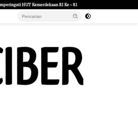
aan RI Ke – 81
LDKS Tempa Karakter dan Jiwa Kepemimpinan 
e Page
Tentang Kami
UU Pers