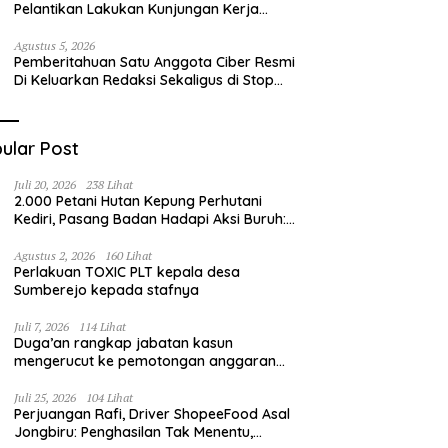
Pelantikan Lakukan Kunjungan Kerja
Perdana ke Lamongan, Perkuat
Sinergitas Organisasi
Agustus 5, 2026
Pemberitahuan Satu Anggota Ciber Resmi
Di Keluarkan Redaksi Sekaligus di Stop
Pers
ular Post
Juli 20, 2026
238 Lihat
2.000 Petani Hutan Kepung Perhutani
Kediri, Pasang Badan Hadapi Aksi Buruh:
“Jangan Ada Intervensi Pengelolaan
Hutan”
Agustus 2, 2026
160 Lihat
Perlakuan TOXIC PLT kepala desa
Sumberejo kepada stafnya
Juli 7, 2026
114 Lihat
Duga’an rangkap jabatan kasun
mengerucut ke pemotongan anggaran
irigasi pompanisasi
Juli 25, 2026
104 Lihat
Perjuangan Rafi, Driver ShopeeFood Asal
Jongbiru: Penghasilan Tak Menentu,