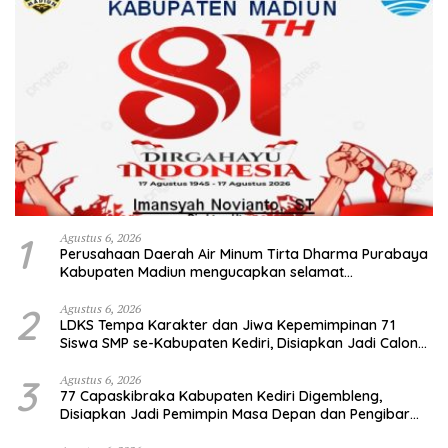
1
Agustus 6, 2026
Perusahaan Daerah Air Minum Tirta Dharma Purabaya
Kabupaten Madiun mengucapkan selamat
memperingati HUT Kemerdekaan RI Ke – 81
2
Agustus 6, 2026
LDKS Tempa Karakter dan Jiwa Kepemimpinan 71
Siswa SMP se-Kabupaten Kediri, Disiapkan Jadi Calon
Pemimpin Generasi Emas
3
Agustus 6, 2026
77 Capaskibraka Kabupaten Kediri Digembleng,
Disiapkan Jadi Pemimpin Masa Depan dan Pengibar
Sang Saka Merah Putih