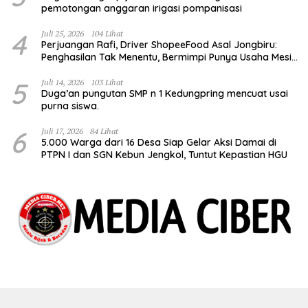
pemotongan anggaran irigasi pompanisasi
4
Juli 25, 2026
104 Lihat
Perjuangan Rafi, Driver ShopeeFood Asal Jongbiru:
Penghasilan Tak Menentu, Bermimpi Punya Usaha Mesin
Kulit Pangsit
5
Juli 14, 2026
103 Lihat
Duga’an pungutan SMP n 1 Kedungpring mencuat usai
purna siswa.
6
Juli 17, 2026
84 Lihat
5.000 Warga dari 16 Desa Siap Gelar Aksi Damai di
PTPN I dan SGN Kebun Jengkol, Tuntut Kepastian HGU