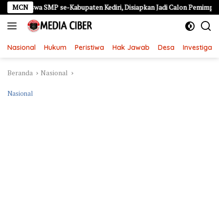
Langsung
wa SMP se-Kabupaten Kediri, Disiapkan Jadi Calon Pemimpin Generasi 
MCN
ke
konten
Nasional
Hukum
Peristiwa
Hak Jawab
Desa
Investigasi
Beranda
Nasional
Nasional