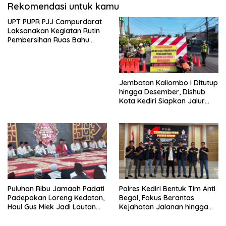
Rekomendasi untuk kamu
UPT PUPR PJJ Campurdarat
Laksanakan Kegiatan Rutin
Pembersihan Ruas Bahu
Jalan Gandong – Sanan
Jembatan Kaliombo I Ditutup
hingga Desember, Dishub
Kota Kediri Siapkan Jalur
Alternatif dan Pengamanan
Lalu Lintas
Puluhan Ribu Jamaah Padati
Polres Kediri Bentuk Tim Anti
Padepokan Loreng Kedaton,
Begal, Fokus Berantas
Haul Gus Miek Jadi Lautan
Kejahatan Jalanan hingga
Dzikir dan Semaan Al-Qur’an
Premanisme