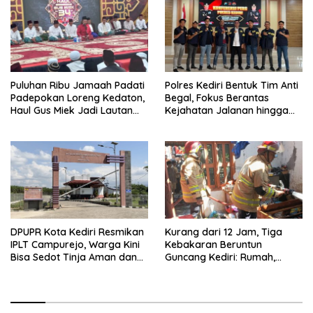
Puluhan Ribu Jamaah Padati
Polres Kediri Bentuk Tim Anti
Padepokan Loreng Kedaton,
Begal, Fokus Berantas
Haul Gus Miek Jadi Lautan
Kejahatan Jalanan hingga
Dzikir dan Semaan Al-Qur’an
Premanisme
DPUPR Kota Kediri Resmikan
Kurang dari 12 Jam, Tiga
IPLT Campurejo, Warga Kini
Kebakaran Beruntun
Bisa Sedot Tinja Aman dan
Guncang Kediri: Rumah,
Terjangkau
Kandang Sapi, hingga 5,5
Hektar Lahan Tebu Ludes