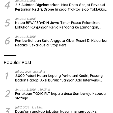
4
Agustus 6, 2026
216 Alsintan Digelontorkan! Mas Dhito Genjot Revolusi
Pertanian Kediri, Drone hingga Traktor Siap Taklukkan
Krisis Regenerasi Petani
5
Agustus 6, 2026
Ketua BPW PERADIN Jawa Timur Pasca Pelantikan
Lakukan Kunjungan Kerja Perdana ke Lamongan,
Perkuat Sinergitas Organisasi
6
Agustus 5, 2026
Pemberitahuan Satu Anggota Ciber Resmi Di Keluarkan
Redaksi Sekaligus di Stop Pers
Popular Post
1
Juli 20, 2026
238 Lihat
2.000 Petani Hutan Kepung Perhutani Kediri, Pasang
Badan Hadapi Aksi Buruh: “Jangan Ada Intervensi
Pengelolaan Hutan”
2
Agustus 2, 2026
159 Lihat
Perlakuan TOXIC PLT kepala desa Sumberejo kepada
stafnya
3
Juli 7, 2026
114 Lihat
Duga’an rangkap jabatan kasun mengerucut ke