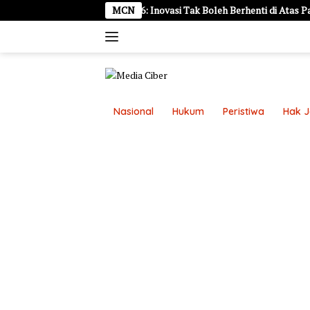
Langsung
Kediri Cerdas 2026: Inovasi Tak Boleh Berhenti di Atas Panggung, Ha
MCN
ke
konten
Nasional
Hukum
Peristiwa
Hak 
Disclaimer
Kontak Kami
Pasang Ikl