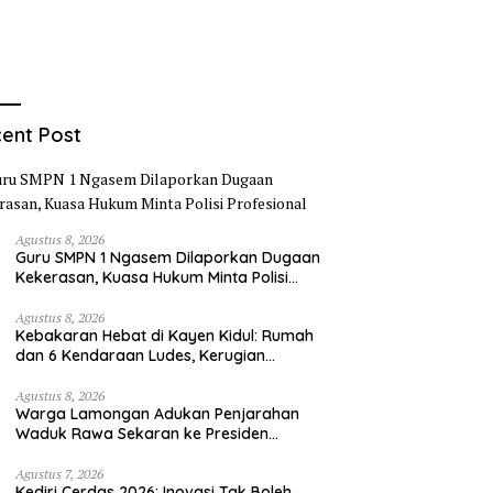
ent Post
Agustus 8, 2026
Guru SMPN 1 Ngasem Dilaporkan Dugaan
Kekerasan, Kuasa Hukum Minta Polisi
Profesional
Agustus 8, 2026
Kebakaran Hebat di Kayen Kidul: Rumah
dan 6 Kendaraan Ludes, Kerugian
Tembus Rp1 Miliar
Agustus 8, 2026
Warga Lamongan Adukan Penjarahan
Waduk Rawa Sekaran ke Presiden
Prabowo, Fungsi Pengendali Banjir Hilang
80%
Agustus 7, 2026
Kediri Cerdas 2026: Inovasi Tak Boleh