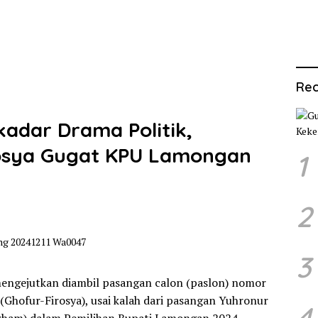
Rec
kadar Drama Politik,
osya Gugat KPU Lamongan
1
2
3
ngejutkan diambil pasangan calon (paslon) nomor
 (Ghofur-Firosya), usai kalah dari pasangan Yuhronur
4