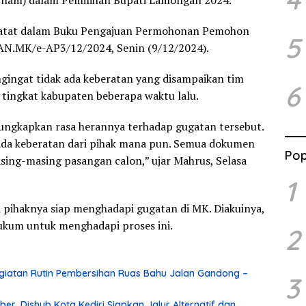
irham) dalam Pemilihan Bupati Lamongan 2024.
icatat dalam Buku Pengajuan Permohonan Pemohon
5
AN.MK/e-AP3/12/2024, Senin (9/12/2024).
ngingat tidak ada keberatan yang disampaikan tim
6
i tingkat kabupaten beberapa waktu lalu.
ngkapkan rasa herannya terhadap gugatan tersebut.
k ada keberatan dari pihak mana pun. Semua dokumen
Pop
sing-masing pasangan calon,” ujar Mahrus, Selasa
1
pihaknya siap menghadapi gugatan di MK. Diakuinya,
kum untuk menghadapi proses ini.
2
iatan Rutin Pembersihan Ruas Bahu Jalan Gandong –
3
r, Dishub Kota Kediri Siapkan Jalur Alternatif dan