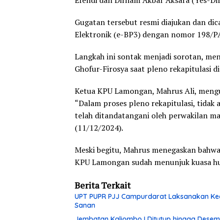
Efendi dan Dirham Akbar Aksara (Yes-D
Gugatan tersebut resmi diajukan dan d
Elektronik (e-BP3) dengan nomor 198/P
Langkah ini sontak menjadi sorotan, me
Ghofur-Firosya saat pleno rekapitulasi d
Ketua KPU Lamongan, Mahrus Ali, mengu
“Dalam proses pleno rekapitulasi, tida
telah ditandatangani oleh perwakilan ma
(11/12/2024).
Meski begitu, Mahrus menegaskan bahwa 
KPU Lamongan sudah menunjuk kuasa hu
Berita Terkait
UPT PUPR PJJ Campurdarat Laksanakan Keg
Sanan
Jembatan Kaliombo I Ditutup hingga Desembe