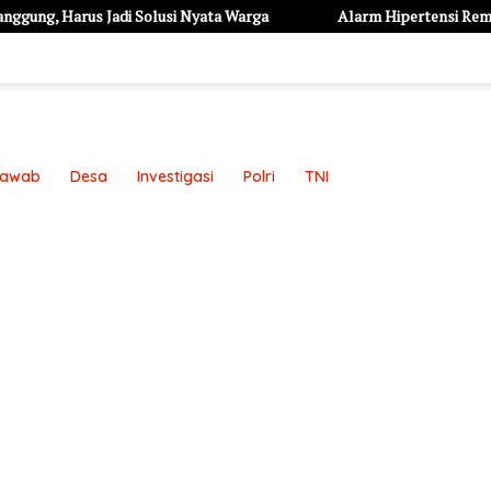
rus Jadi Solusi Nyata Warga
Alarm Hipertensi Remaja di Kota Ke
Jawab
Desa
Investigasi
Polri
TNI
an
Pedoman Media Siber
Redaksi
Sample Page
Sampl