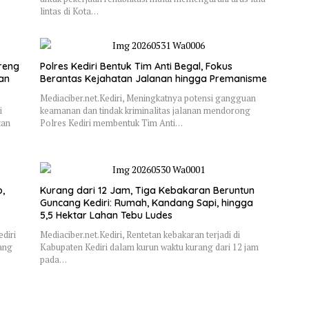
lintas di Kota…
reng
Polres Kediri Bentuk Tim Anti Begal, Fokus
dan
Berantas Kejahatan Jalanan hingga Premanisme
Mediaciber.net.Kediri, Meningkatnya potensi gangguan
i
keamanan dan tindak kriminalitas jalanan mendorong
tan
Polres Kediri membentuk Tim Anti…
,
Kurang dari 12 Jam, Tiga Kebakaran Beruntun
Guncang Kediri: Rumah, Kandang Sapi, hingga
5,5 Hektar Lahan Tebu Ludes
diri
Mediaciber.net.Kediri, Rentetan kebakaran terjadi di
ang
Kabupaten Kediri dalam kurun waktu kurang dari 12 jam
pada…