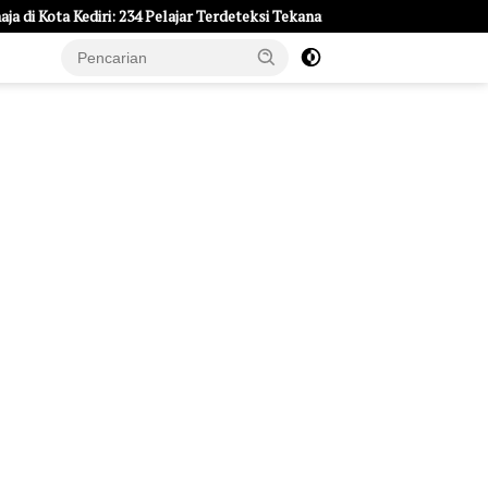
diri: 234 Pelajar Terdeteksi Tekanan Darah Tinggi
e Page
Tentang Kami
UU Pers