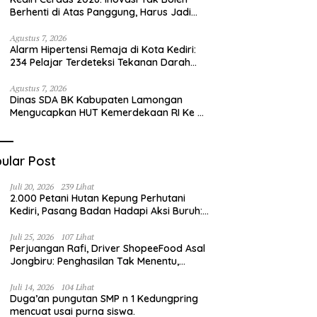
Berhenti di Atas Panggung, Harus Jadi
Solusi Nyata Warga
Agustus 7, 2026
Alarm Hipertensi Remaja di Kota Kediri:
234 Pelajar Terdeteksi Tekanan Darah
Tinggi
Agustus 7, 2026
Dinas SDA BK Kabupaten Lamongan
Mengucapkan HUT Kemerdekaan RI Ke –
81
ular Post
Juli 20, 2026
239 Lihat
2.000 Petani Hutan Kepung Perhutani
Kediri, Pasang Badan Hadapi Aksi Buruh:
“Jangan Ada Intervensi Pengelolaan
Hutan”
Juli 25, 2026
107 Lihat
Perjuangan Rafi, Driver ShopeeFood Asal
Jongbiru: Penghasilan Tak Menentu,
Bermimpi Punya Usaha Mesin Kulit Pangsit
Juli 14, 2026
104 Lihat
Duga’an pungutan SMP n 1 Kedungpring
mencuat usai purna siswa.