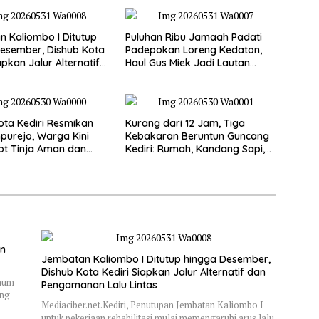
 Kaliombo I Ditutup
Puluhan Ribu Jamaah Padati
esember, Dishub Kota
Padepokan Loreng Kedaton,
apkan Jalur Alternatif
Haul Gus Miek Jadi Lautan
amanan Lalu Lintas
Dzikir dan Semaan Al-Qur’an
ta Kediri Resmikan
Kurang dari 12 Jam, Tiga
purejo, Warga Kini
Kebakaran Beruntun Guncang
ot Tinja Aman dan
Kediri: Rumah, Kandang Sapi,
kau
hingga 5,5 Hektar Lahan Tebu
Ludes
an
Jembatan Kaliombo I Ditutup hingga Desember,
Dishub Kota Kediri Siapkan Jalur Alternatif dan
Umum
Pengamanan Lalu Lintas
ung
Mediaciber.net.Kediri, Penutupan Jembatan Kaliombo I
untuk pekerjaan rehabilitasi mulai memengaruhi arus lalu