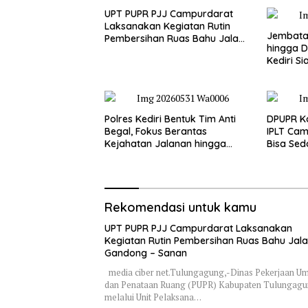
UPT PUPR PJJ Campurdarat
Laksanakan Kegiatan Rutin
Jembatan
Pembersihan Ruas Bahu Jalan
hingga D
Gandong – Sanan
Kediri Si
dan Peng
Polres Kediri Bentuk Tim Anti
DPUPR Ko
Begal, Fokus Berantas
IPLT Cam
Kejahatan Jalanan hingga
Bisa Sed
Premanisme
Terjang
Rekomendasi untuk kamu
UPT PUPR PJJ Campurdarat Laksanakan
Kegiatan Rutin Pembersihan Ruas Bahu Jal
Gandong – Sanan
media ciber net.Tulungagung,-Dinas Pekerjaan 
dan Penataan Ruang (PUPR) Kabupaten Tulungag
melalui Unit Pelaksana…