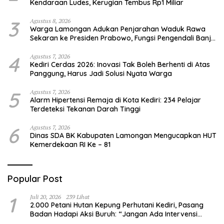
Kendaraan Ludes, Kerugian Tembus Rp1 Miliar
3
Agustus 8, 2026
Warga Lamongan Adukan Penjarahan Waduk Rawa
Sekaran ke Presiden Prabowo, Fungsi Pengendali Banjir
Hilang 80%
4
Agustus 7, 2026
Kediri Cerdas 2026: Inovasi Tak Boleh Berhenti di Atas
Panggung, Harus Jadi Solusi Nyata Warga
5
Agustus 7, 2026
Alarm Hipertensi Remaja di Kota Kediri: 234 Pelajar
Terdeteksi Tekanan Darah Tinggi
6
Agustus 7, 2026
Dinas SDA BK Kabupaten Lamongan Mengucapkan HUT
Kemerdekaan RI Ke – 81
Popular Post
1
Juli 20, 2026
239 Lihat
2.000 Petani Hutan Kepung Perhutani Kediri, Pasang
Badan Hadapi Aksi Buruh: “Jangan Ada Intervensi
Pengelolaan Hutan”