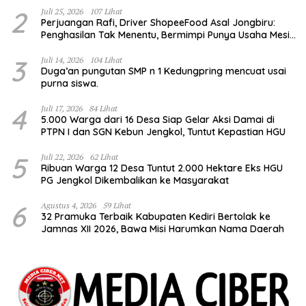
2
Juli 25, 2026
107 Lihat
Perjuangan Rafi, Driver ShopeeFood Asal Jongbiru:
Penghasilan Tak Menentu, Bermimpi Punya Usaha Mesin
Kulit Pangsit
3
Juli 14, 2026
104 Lihat
Duga’an pungutan SMP n 1 Kedungpring mencuat usai
purna siswa.
4
Juli 17, 2026
84 Lihat
5.000 Warga dari 16 Desa Siap Gelar Aksi Damai di
PTPN I dan SGN Kebun Jengkol, Tuntut Kepastian HGU
5
Juli 22, 2026
62 Lihat
Ribuan Warga 12 Desa Tuntut 2.000 Hektare Eks HGU
PG Jengkol Dikembalikan ke Masyarakat
6
Agustus 4, 2026
59 Lihat
32 Pramuka Terbaik Kabupaten Kediri Bertolak ke
Jamnas XII 2026, Bawa Misi Harumkan Nama Daerah