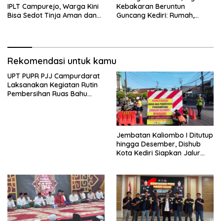
IPLT Campurejo, Warga Kini
Kebakaran Beruntun
Bisa Sedot Tinja Aman dan
Guncang Kediri: Rumah,
Terjangkau
Kandang Sapi, hingga 5,5
Hektar Lahan Tebu Ludes
Rekomendasi untuk kamu
UPT PUPR PJJ Campurdarat
Laksanakan Kegiatan Rutin
Pembersihan Ruas Bahu
Jalan Gandong – Sanan
Jembatan Kaliombo I Ditutup
hingga Desember, Dishub
Kota Kediri Siapkan Jalur
Alternatif dan Pengamanan
Lalu Lintas