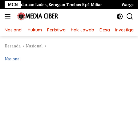
Langsung
Kendaraan Ludes, Kerugian Tembus Rp1 Miliar
MCN
Warga Lamongan 
ke
konten
Nasional
Hukum
Peristiwa
Hak Jawab
Desa
Investigasi
Beranda
Nasional
Nasional