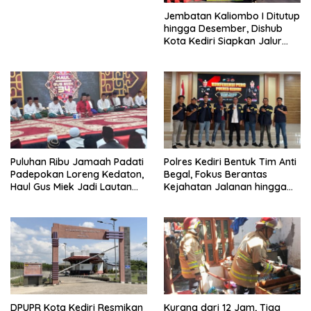
Jembatan Kaliombo I Ditutup
hingga Desember, Dishub
Kota Kediri Siapkan Jalur
Alternatif dan Pengamanan
Lalu Lintas
Puluhan Ribu Jamaah Padati
Polres Kediri Bentuk Tim Anti
Padepokan Loreng Kedaton,
Begal, Fokus Berantas
Haul Gus Miek Jadi Lautan
Kejahatan Jalanan hingga
Dzikir dan Semaan Al-Qur’an
Premanisme
DPUPR Kota Kediri Resmikan
Kurang dari 12 Jam, Tiga