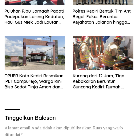
Puluhan Ribu Jamaah Padati
Polres Kediri Bentuk Tim Anti
Padepokan Loreng Kedaton,
Begal, Fokus Berantas
Haul Gus Miek Jadi Lautan
Kejahatan Jalanan hingga
Dzikir dan Semaan Al-Qur’an
Premanisme
DPUPR Kota Kediri Resmikan
Kurang dari 12 Jam, Tiga
IPLT Campurejo, Warga Kini
Kebakaran Beruntun
Bisa Sedot Tinja Aman dan
Guncang Kediri: Rumah,
Terjangkau
Kandang Sapi, hingga 5,5
Hektar Lahan Tebu Ludes
Tinggalkan Balasan
Alamat email Anda tidak akan dipublikasikan.
Ruas yang wajib
ditandai
*