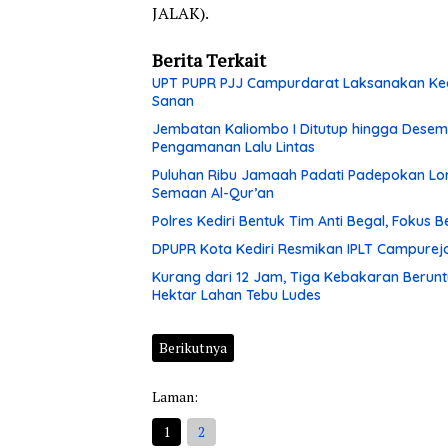
JALAK).
Berita Terkait
UPT PUPR PJJ Campurdarat Laksanakan Keg
Sanan
Jembatan Kaliombo I Ditutup hingga Desembe
Pengamanan Lalu Lintas
Puluhan Ribu Jamaah Padati Padepokan Lore
Semaan Al-Qur’an
Polres Kediri Bentuk Tim Anti Begal, Fokus
DPUPR Kota Kediri Resmikan IPLT Campurejo
Kurang dari 12 Jam, Tiga Kebakaran Berunt
Hektar Lahan Tebu Ludes
Berikutnya
Laman:
1
2