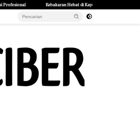
Kebakaran Hebat di Kayen Kidul: Rumah dan 6 Kendaraan Ludes, Kerugia
e Page
Tentang Kami
UU Pers