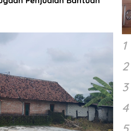
Dugaan Penjualan Bantuan
1
2
3
4
5