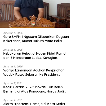
Agustus 8, 2026
Guru SMPN 1 Ngasem Dilaporkan Dugaan
Kekerasan, Kuasa Hukum Minta Polisi
Profesional
Agustus 8, 2026
Kebakaran Hebat di Kayen Kidul: Rumah
dan 6 Kendaraan Ludes, Kerugian
Tembus Rp1 Miliar
Agustus 8, 2026
Warga Lamongan Adukan Penjarahan
Waduk Rawa Sekaran ke Presiden
Prabowo, Fungsi Pengendali Banjir Hilang
80%
Agustus 7, 2026
Kediri Cerdas 2026: Inovasi Tak Boleh
Berhenti di Atas Panggung, Harus Jadi
Solusi Nyata Warga
Agustus 7, 2026
Alarm Hipertensi Remaja di Kota Kediri: