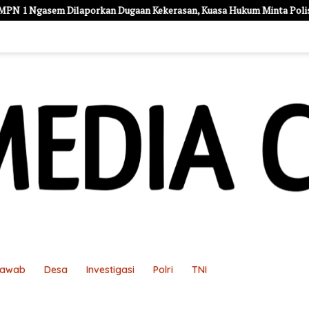
n Dugaan Kekerasan, Kuasa Hukum Minta Polisi Profesional
Jawab
Desa
Investigasi
Polri
TNI
an
Pedoman Media Siber
Redaksi
Sample Page
Sampl