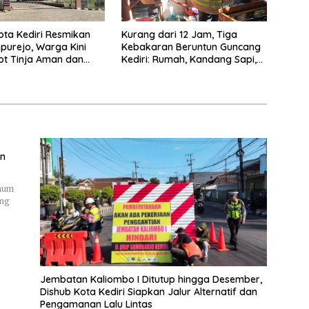
ta Kediri Resmikan
Kurang dari 12 Jam, Tiga
purejo, Warga Kini
Kebakaran Beruntun Guncang
ot Tinja Aman dan
Kediri: Rumah, Kandang Sapi,
kau
hingga 5,5 Hektar Lahan Tebu
Ludes
an
Umum
ung
Jembatan Kaliombo I Ditutup hingga Desember,
Dishub Kota Kediri Siapkan Jalur Alternatif dan
Pengamanan Lalu Lintas