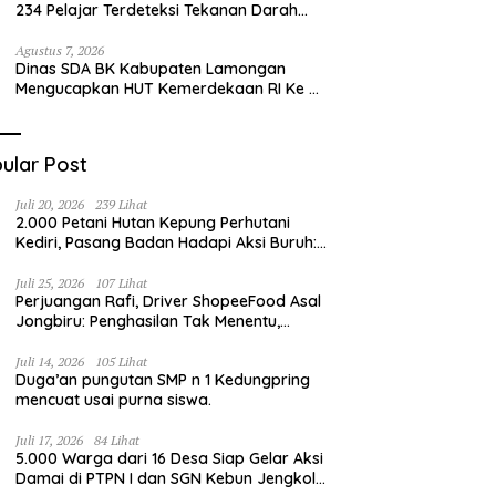
234 Pelajar Terdeteksi Tekanan Darah
Tinggi
Agustus 7, 2026
Dinas SDA BK Kabupaten Lamongan
Mengucapkan HUT Kemerdekaan RI Ke –
81
ular Post
Juli 20, 2026
239 Lihat
2.000 Petani Hutan Kepung Perhutani
Kediri, Pasang Badan Hadapi Aksi Buruh:
“Jangan Ada Intervensi Pengelolaan
Hutan”
Juli 25, 2026
107 Lihat
Perjuangan Rafi, Driver ShopeeFood Asal
Jongbiru: Penghasilan Tak Menentu,
Bermimpi Punya Usaha Mesin Kulit Pangsit
Juli 14, 2026
105 Lihat
Duga’an pungutan SMP n 1 Kedungpring
mencuat usai purna siswa.
Juli 17, 2026
84 Lihat
5.000 Warga dari 16 Desa Siap Gelar Aksi
Damai di PTPN I dan SGN Kebun Jengkol,