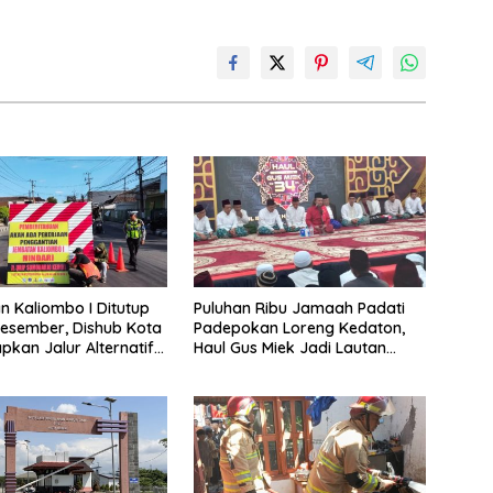
 Kaliombo I Ditutup
Puluhan Ribu Jamaah Padati
esember, Dishub Kota
Padepokan Loreng Kedaton,
apkan Jalur Alternatif
Haul Gus Miek Jadi Lautan
amanan Lalu Lintas
Dzikir dan Semaan Al-Qur’an