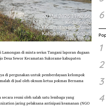
6
Pop
1
ri Lamongan di minta serius Tangani laporan dugaan
ejo Desa Sewor Kecamatan Sukorame kabupaten
2
nya di pergunakan untuk pemberdayaan kelompok
3
alah di jual oleh oknum ketua pokmas Bernama
4
 secara resmi oleh salah satu lembaga yang
ization jaring pelaksana antisipasi keamanan (NGO