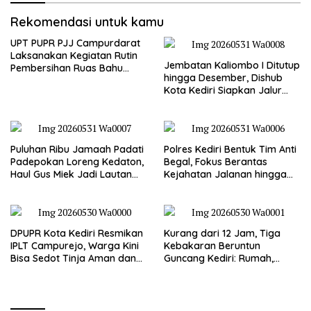
Rekomendasi untuk kamu
UPT PUPR PJJ Campurdarat
Laksanakan Kegiatan Rutin
Jembatan Kaliombo I Ditutup
Pembersihan Ruas Bahu
hingga Desember, Dishub
Jalan Gandong – Sanan
Kota Kediri Siapkan Jalur
Alternatif dan Pengamanan
Lalu Lintas
Puluhan Ribu Jamaah Padati
Polres Kediri Bentuk Tim Anti
Padepokan Loreng Kedaton,
Begal, Fokus Berantas
Haul Gus Miek Jadi Lautan
Kejahatan Jalanan hingga
Dzikir dan Semaan Al-Qur’an
Premanisme
DPUPR Kota Kediri Resmikan
Kurang dari 12 Jam, Tiga
IPLT Campurejo, Warga Kini
Kebakaran Beruntun
Bisa Sedot Tinja Aman dan
Guncang Kediri: Rumah,
Terjangkau
Kandang Sapi, hingga 5,5
Hektar Lahan Tebu Ludes