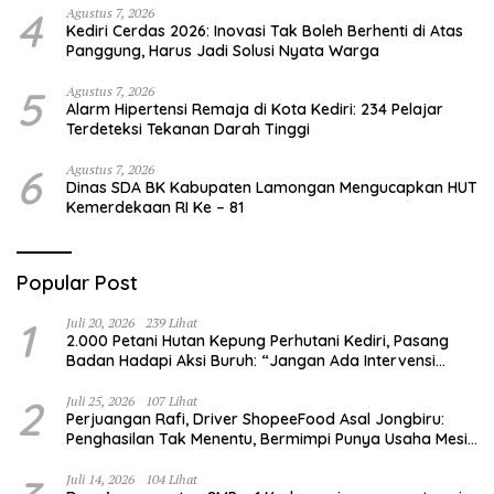
4
Agustus 7, 2026
Kediri Cerdas 2026: Inovasi Tak Boleh Berhenti di Atas
Panggung, Harus Jadi Solusi Nyata Warga
5
Agustus 7, 2026
Alarm Hipertensi Remaja di Kota Kediri: 234 Pelajar
Terdeteksi Tekanan Darah Tinggi
6
Agustus 7, 2026
Dinas SDA BK Kabupaten Lamongan Mengucapkan HUT
Kemerdekaan RI Ke – 81
Popular Post
1
Juli 20, 2026
239 Lihat
2.000 Petani Hutan Kepung Perhutani Kediri, Pasang
Badan Hadapi Aksi Buruh: “Jangan Ada Intervensi
Pengelolaan Hutan”
2
Juli 25, 2026
107 Lihat
Perjuangan Rafi, Driver ShopeeFood Asal Jongbiru:
Penghasilan Tak Menentu, Bermimpi Punya Usaha Mesin
Kulit Pangsit
Juli 14, 2026
104 Lihat