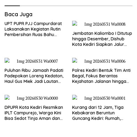
Baca Juga
UPT PUPR PJJ Campurdarat
Laksanakan Kegiatan Rutin
Jembatan Kaliombo I Ditutup
Pembersihan Ruas Bahu
hingga Desember, Dishub
Jalan Gandong – Sanan
Kota Kediri Siapkan Jalur
Alternatif dan Pengamanan
Lalu Lintas
Puluhan Ribu Jamaah Padati
Polres Kediri Bentuk Tim Anti
Padepokan Loreng Kedaton,
Begal, Fokus Berantas
Haul Gus Miek Jadi Lautan
Kejahatan Jalanan hingga
Dzikir dan Semaan Al-Qur’an
Premanisme
DPUPR Kota Kediri Resmikan
Kurang dari 12 Jam, Tiga
IPLT Campurejo, Warga Kini
Kebakaran Beruntun
Bisa Sedot Tinja Aman dan
Guncang Kediri: Rumah,
Terjangkau
Kandang Sapi, hingga 5,5
Hektar Lahan Tebu Ludes