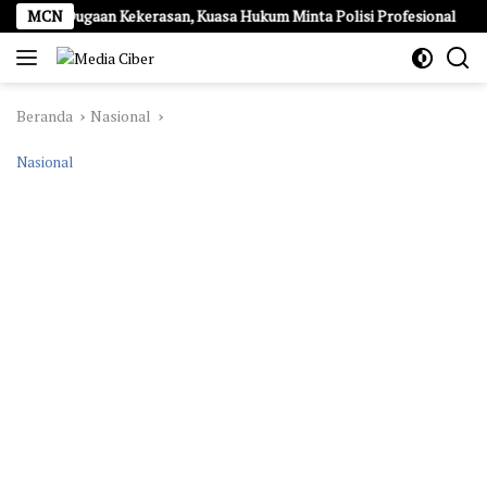
Langsung
an Dugaan Kekerasan, Kuasa Hukum Minta Polisi Profesional
MCN
ke
konten
Beranda
Nasional
Nasional