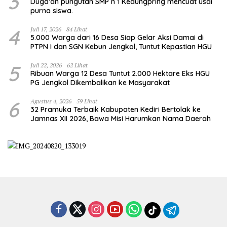
3
Duga’an pungutan SMP n 1 Kedungpring mencuat usai
purna siswa.
4
Juli 17, 2026
84 Lihat
5.000 Warga dari 16 Desa Siap Gelar Aksi Damai di
PTPN I dan SGN Kebun Jengkol, Tuntut Kepastian HGU
5
Juli 22, 2026
62 Lihat
Ribuan Warga 12 Desa Tuntut 2.000 Hektare Eks HGU
PG Jengkol Dikembalikan ke Masyarakat
6
Agustus 4, 2026
59 Lihat
32 Pramuka Terbaik Kabupaten Kediri Bertolak ke
Jamnas XII 2026, Bawa Misi Harumkan Nama Daerah