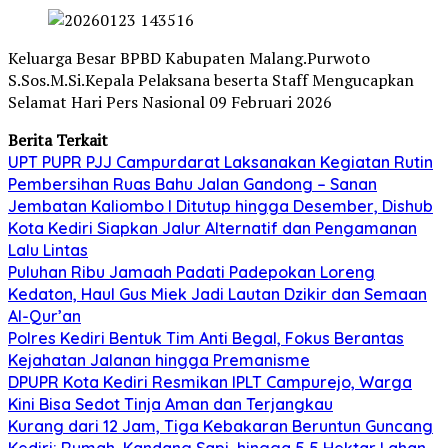
Keluarga Besar BPBD Kabupaten Malang.Purwoto
S.Sos.M.Si.Kepala Pelaksana beserta Staff Mengucapkan
Selamat Hari Pers Nasional 09 Februari 2026
Berita Terkait
UPT PUPR PJJ Campurdarat Laksanakan Kegiatan Rutin
Pembersihan Ruas Bahu Jalan Gandong – Sanan
Jembatan Kaliombo I Ditutup hingga Desember, Dishub
Kota Kediri Siapkan Jalur Alternatif dan Pengamanan
Lalu Lintas
Puluhan Ribu Jamaah Padati Padepokan Loreng
Kedaton, Haul Gus Miek Jadi Lautan Dzikir dan Semaan
Al-Qur’an
Polres Kediri Bentuk Tim Anti Begal, Fokus Berantas
Kejahatan Jalanan hingga Premanisme
DPUPR Kota Kediri Resmikan IPLT Campurejo, Warga
Kini Bisa Sedot Tinja Aman dan Terjangkau
Kurang dari 12 Jam, Tiga Kebakaran Beruntun Guncang
Kediri: Rumah, Kandang Sapi, hingga 5,5 Hektar Lahan