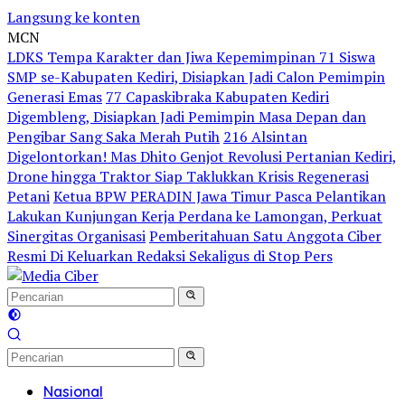
Langsung ke konten
MCN
LDKS Tempa Karakter dan Jiwa Kepemimpinan 71 Siswa
SMP se-Kabupaten Kediri, Disiapkan Jadi Calon Pemimpin
Generasi Emas
77 Capaskibraka Kabupaten Kediri
Digembleng, Disiapkan Jadi Pemimpin Masa Depan dan
Pengibar Sang Saka Merah Putih
216 Alsintan
Digelontorkan! Mas Dhito Genjot Revolusi Pertanian Kediri,
Drone hingga Traktor Siap Taklukkan Krisis Regenerasi
Petani
Ketua BPW PERADIN Jawa Timur Pasca Pelantikan
Lakukan Kunjungan Kerja Perdana ke Lamongan, Perkuat
Sinergitas Organisasi
Pemberitahuan Satu Anggota Ciber
Resmi Di Keluarkan Redaksi Sekaligus di Stop Pers
Nasional