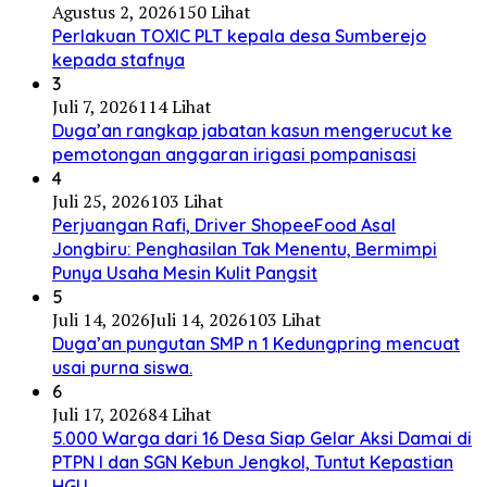
Agustus 2, 2026
150 Lihat
Perlakuan TOXIC PLT kepala desa Sumberejo
kepada stafnya
3
Juli 7, 2026
114 Lihat
Duga’an rangkap jabatan kasun mengerucut ke
pemotongan anggaran irigasi pompanisasi
4
Juli 25, 2026
103 Lihat
Perjuangan Rafi, Driver ShopeeFood Asal
Jongbiru: Penghasilan Tak Menentu, Bermimpi
Punya Usaha Mesin Kulit Pangsit
5
Juli 14, 2026
Juli 14, 2026
103 Lihat
Duga’an pungutan SMP n 1 Kedungpring mencuat
usai purna siswa.
6
Juli 17, 2026
84 Lihat
5.000 Warga dari 16 Desa Siap Gelar Aksi Damai di
PTPN I dan SGN Kebun Jengkol, Tuntut Kepastian
HGU