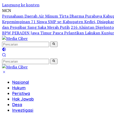
Langsung ke konten
MCN
Perusahaan Daerah Air Minum Tirta Dharma Purabaya Kabu
Kepemimpinan 71 Siswa SMP se-Kabupaten Kediri, Disiapkan
dan Pengibar Sang Saka Merah Putih
216 Alsintan Digelonto
BPW PERADIN Jawa Timur Pasca Pelantikan Lakukan Kunjung
Nasional
Hukum
Peristiwa
Hak Jawab
Desa
Investigasi