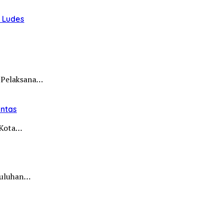
u Ludes
 Pelaksana…
intas
i Kota…
 puluhan…