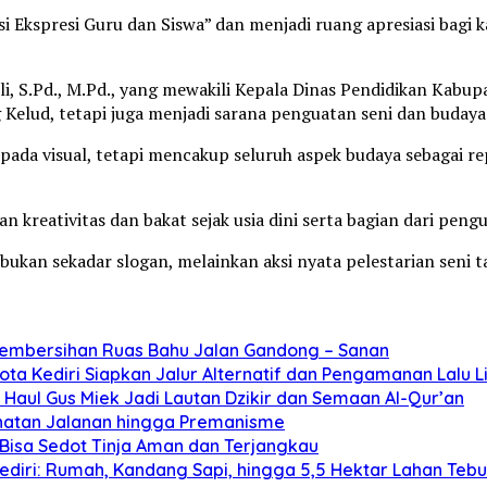
kspresi Guru dan Siswa” dan menjadi ruang apresiasi bagi ka
li, S.Pd., M.Pd., yang mewakili Kepala Dinas Pendidikan Kab
elud, tetapi juga menjadi sarana penguatan seni dan budaya 
pada visual, tetapi mencakup seluruh aspek budaya sebagai rep
kreativitas dan bakat sejak usia dini serta bagian dari peng
an sekadar slogan, melainkan aksi nyata pelestarian seni tari,
Pembersihan Ruas Bahu Jalan Gandong – Sanan
ta Kediri Siapkan Jalur Alternatif dan Pengamanan Lalu L
Haul Gus Miek Jadi Lautan Dzikir dan Semaan Al-Qur’an
jahatan Jalanan hingga Premanisme
Bisa Sedot Tinja Aman dan Terjangkau
diri: Rumah, Kandang Sapi, hingga 5,5 Hektar Lahan Teb