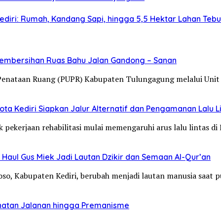
diri: Rumah, Kandang Sapi, hingga 5,5 Hektar Lahan Teb
Pembersihan Ruas Bahu Jalan Gandong – Sanan
Penataan Ruang (PUPR) Kabupaten Tulungagung melalui Unit
ta Kediri Siapkan Jalur Alternatif dan Pengamanan Lalu L
 pekerjaan rehabilitasi mulai memengaruhi arus lalu lintas d
Haul Gus Miek Jadi Lautan Dzikir dan Semaan Al-Qur’an
loso, Kabupaten Kediri, berubah menjadi lautan manusia saat
jahatan Jalanan hingga Premanisme