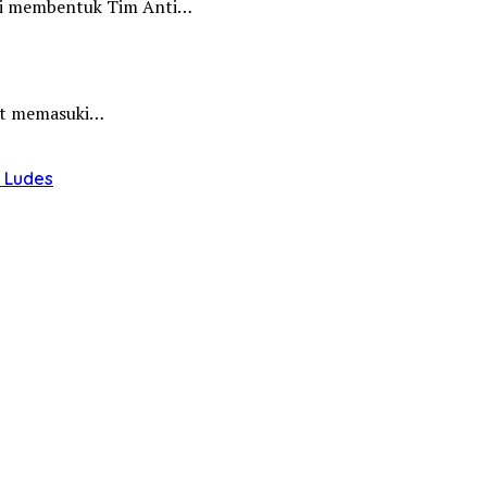
iri membentuk Tim Anti…
hat memasuki…
u Ludes