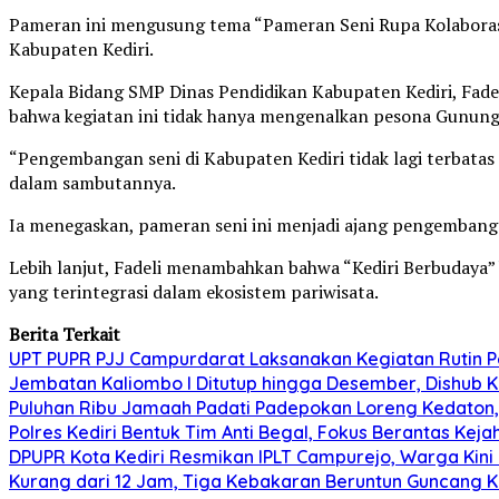
Pameran ini mengusung tema “Pameran Seni Rupa Kolaborasi E
Kabupaten Kediri.
Kepala Bidang SMP Dinas Pendidikan Kabupaten Kediri, Fade
bahwa kegiatan ini tidak hanya mengenalkan pesona Gunung K
“Pengembangan seni di Kabupaten Kediri tidak lagi terbatas 
dalam sambutannya.
Ia menegaskan, pameran seni ini menjadi ajang pengembangan 
Lebih lanjut, Fadeli menambahkan bahwa “Kediri Berbudaya” buk
yang terintegrasi dalam ekosistem pariwisata.
Berita Terkait
UPT PUPR PJJ Campurdarat Laksanakan Kegiatan Rutin 
Jembatan Kaliombo I Ditutup hingga Desember, Dishub Ko
Puluhan Ribu Jamaah Padati Padepokan Loreng Kedaton, 
Polres Kediri Bentuk Tim Anti Begal, Fokus Berantas Ke
DPUPR Kota Kediri Resmikan IPLT Campurejo, Warga Kini 
Kurang dari 12 Jam, Tiga Kebakaran Beruntun Guncang Ke