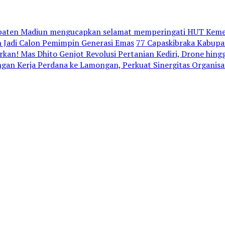
paten Madiun mengucapkan selamat memperingati HUT Kemer
 Jadi Calon Pemimpin Generasi Emas
77 Capaskibraka Kabupa
rkan! Mas Dhito Genjot Revolusi Pertanian Kediri, Drone hingg
an Kerja Perdana ke Lamongan, Perkuat Sinergitas Organisa