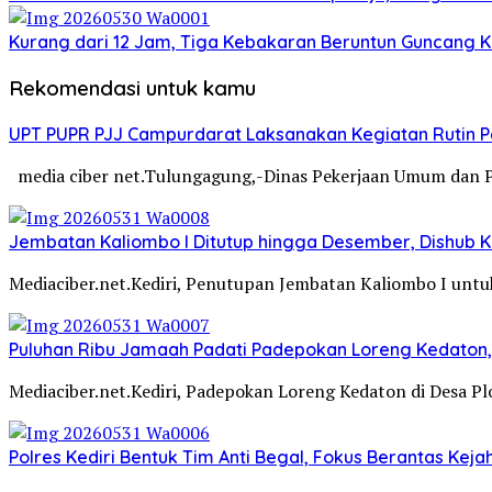
Kurang dari 12 Jam, Tiga Kebakaran Beruntun Guncang Ke
Rekomendasi untuk kamu
UPT PUPR PJJ Campurdarat Laksanakan Kegiatan Rutin 
media ciber net.Tulungagung,-Dinas Pekerjaan Umum dan 
Jembatan Kaliombo I Ditutup hingga Desember, Dishub Ko
Mediaciber.net.Kediri, Penutupan Jembatan Kaliombo I untuk
Puluhan Ribu Jamaah Padati Padepokan Loreng Kedaton, 
Mediaciber.net.Kediri, Padepokan Loreng Kedaton di Desa P
Polres Kediri Bentuk Tim Anti Begal, Fokus Berantas Ke