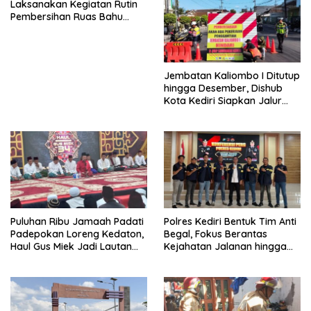
Laksanakan Kegiatan Rutin
Pembersihan Ruas Bahu
Jalan Gandong – Sanan
Jembatan Kaliombo I Ditutup
hingga Desember, Dishub
Kota Kediri Siapkan Jalur
Alternatif dan Pengamanan
Lalu Lintas
Puluhan Ribu Jamaah Padati
Polres Kediri Bentuk Tim Anti
Padepokan Loreng Kedaton,
Begal, Fokus Berantas
Haul Gus Miek Jadi Lautan
Kejahatan Jalanan hingga
Dzikir dan Semaan Al-Qur’an
Premanisme