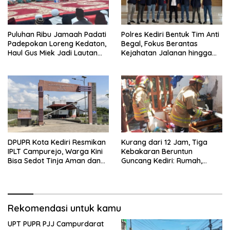
Puluhan Ribu Jamaah Padati
Polres Kediri Bentuk Tim Anti
Padepokan Loreng Kedaton,
Begal, Fokus Berantas
Haul Gus Miek Jadi Lautan
Kejahatan Jalanan hingga
Dzikir dan Semaan Al-Qur’an
Premanisme
DPUPR Kota Kediri Resmikan
Kurang dari 12 Jam, Tiga
IPLT Campurejo, Warga Kini
Kebakaran Beruntun
Bisa Sedot Tinja Aman dan
Guncang Kediri: Rumah,
Terjangkau
Kandang Sapi, hingga 5,5
Hektar Lahan Tebu Ludes
Rekomendasi untuk kamu
UPT PUPR PJJ Campurdarat