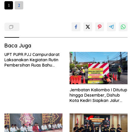
1
2
Baca Juga
UPT PUPR PJJ Campurdarat
Laksanakan Kegiatan Rutin
Pembersihan Ruas Bahu
Jalan Gandong – Sanan
Jembatan Kaliombo I Ditutup
hingga Desember, Dishub
Kota Kediri Siapkan Jalur
Alternatif dan Pengamanan
Lalu Lintas