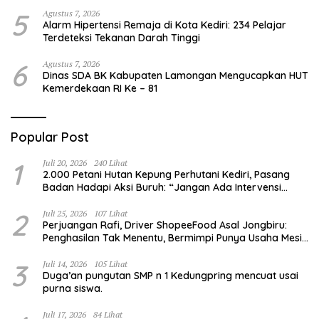
5
Agustus 7, 2026
Alarm Hipertensi Remaja di Kota Kediri: 234 Pelajar
Terdeteksi Tekanan Darah Tinggi
6
Agustus 7, 2026
Dinas SDA BK Kabupaten Lamongan Mengucapkan HUT
Kemerdekaan RI Ke – 81
Popular Post
1
Juli 20, 2026
240 Lihat
2.000 Petani Hutan Kepung Perhutani Kediri, Pasang
Badan Hadapi Aksi Buruh: “Jangan Ada Intervensi
Pengelolaan Hutan”
2
Juli 25, 2026
107 Lihat
Perjuangan Rafi, Driver ShopeeFood Asal Jongbiru:
Penghasilan Tak Menentu, Bermimpi Punya Usaha Mesin
Kulit Pangsit
3
Juli 14, 2026
105 Lihat
Duga’an pungutan SMP n 1 Kedungpring mencuat usai
purna siswa.
Juli 17, 2026
84 Lihat