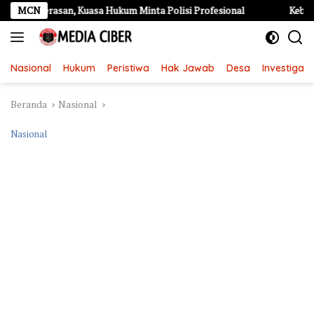
Langsung
asan, Kuasa Hukum Minta Polisi Profesional
MCN
Kebakaran Hebat
ke
konten
Nasional
Hukum
Peristiwa
Hak Jawab
Desa
Investigasi
Beranda
Nasional
Nasional