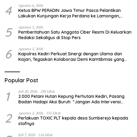
4
Agustus 6, 2026
Ketua BPW PERADIN Jawa Timur Pasca Pelantikan
Lakukan Kunjungan Kerja Perdana ke Lamongan,
Perkuat Sinergitas Organisasi
5
Agustus 5, 2026
Pemberitahuan Satu Anggota Ciber Resmi Di Keluarkan
Redaksi Sekaligus di Stop Pers
6
Agustus 5, 2026
Kapolres Kediri Perkuat Sinergi dengan Ulama dan
Kajari, Tegaskan Kolaborasi Demi Kamtibmas yang
Kondusif
Popular Post
1
Juli 20, 2026
238 Lihat
2.000 Petani Hutan Kepung Perhutani Kediri, Pasang
Badan Hadapi Aksi Buruh: “Jangan Ada Intervensi
Pengelolaan Hutan”
2
Agustus 2, 2026
155 Lihat
Perlakuan TOXIC PLT kepala desa Sumberejo kepada
stafnya
Juli 7, 2026
114 Lihat