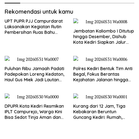
Rekomendasi untuk kamu
UPT PUPR PJJ Campurdarat
Laksanakan Kegiatan Rutin
Jembatan Kaliombo I Ditutup
Pembersihan Ruas Bahu
hingga Desember, Dishub
Jalan Gandong – Sanan
Kota Kediri Siapkan Jalur
Alternatif dan Pengamanan
Lalu Lintas
Puluhan Ribu Jamaah Padati
Polres Kediri Bentuk Tim Anti
Padepokan Loreng Kedaton,
Begal, Fokus Berantas
Haul Gus Miek Jadi Lautan
Kejahatan Jalanan hingga
Dzikir dan Semaan Al-Qur’an
Premanisme
DPUPR Kota Kediri Resmikan
Kurang dari 12 Jam, Tiga
IPLT Campurejo, Warga Kini
Kebakaran Beruntun
Bisa Sedot Tinja Aman dan
Guncang Kediri: Rumah,
Terjangkau
Kandang Sapi, hingga 5,5
Hektar Lahan Tebu Ludes