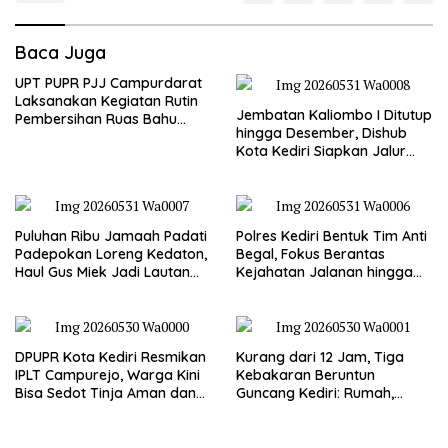
Baca Juga
UPT PUPR PJJ Campurdarat
Laksanakan Kegiatan Rutin
Jembatan Kaliombo I Ditutup
Pembersihan Ruas Bahu
hingga Desember, Dishub
Jalan Gandong – Sanan
Kota Kediri Siapkan Jalur
Alternatif dan Pengamanan
Lalu Lintas
Puluhan Ribu Jamaah Padati
Polres Kediri Bentuk Tim Anti
Padepokan Loreng Kedaton,
Begal, Fokus Berantas
Haul Gus Miek Jadi Lautan
Kejahatan Jalanan hingga
Dzikir dan Semaan Al-Qur’an
Premanisme
DPUPR Kota Kediri Resmikan
Kurang dari 12 Jam, Tiga
IPLT Campurejo, Warga Kini
Kebakaran Beruntun
Bisa Sedot Tinja Aman dan
Guncang Kediri: Rumah,
Terjangkau
Kandang Sapi, hingga 5,5
Hektar Lahan Tebu Ludes