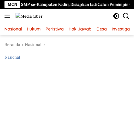
Langsung
wa SMP se-Kabupaten Kediri, Disiapkan Jadi Calon Pemimpin Generasi 
MCN
ke
konten
Nasional
Hukum
Peristiwa
Hak Jawab
Desa
Investigasi
Beranda
Nasional
Nasional