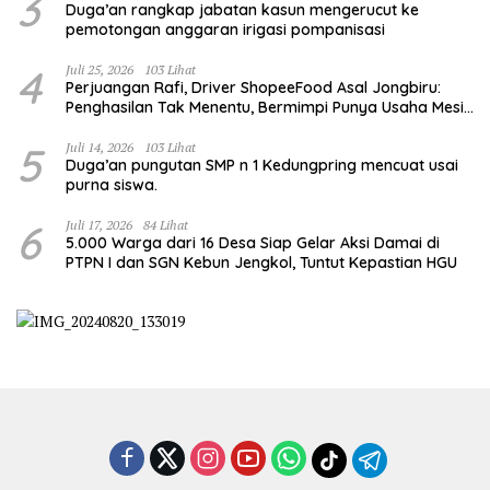
3
Duga’an rangkap jabatan kasun mengerucut ke
pemotongan anggaran irigasi pompanisasi
4
Juli 25, 2026
103 Lihat
Perjuangan Rafi, Driver ShopeeFood Asal Jongbiru:
Penghasilan Tak Menentu, Bermimpi Punya Usaha Mesin
Kulit Pangsit
5
Juli 14, 2026
103 Lihat
Duga’an pungutan SMP n 1 Kedungpring mencuat usai
purna siswa.
6
Juli 17, 2026
84 Lihat
5.000 Warga dari 16 Desa Siap Gelar Aksi Damai di
PTPN I dan SGN Kebun Jengkol, Tuntut Kepastian HGU