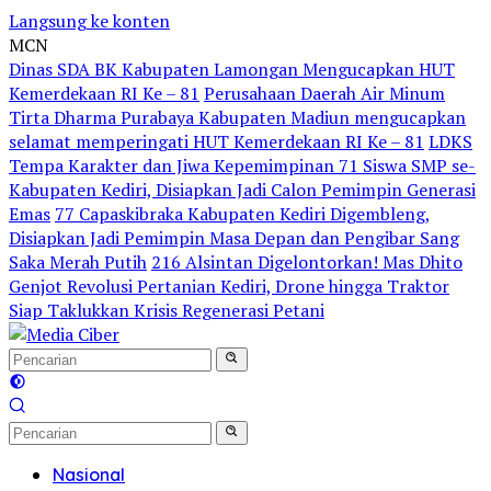
Langsung ke konten
MCN
Dinas SDA BK Kabupaten Lamongan Mengucapkan HUT
Kemerdekaan RI Ke – 81
Perusahaan Daerah Air Minum
Tirta Dharma Purabaya Kabupaten Madiun mengucapkan
selamat memperingati HUT Kemerdekaan RI Ke – 81
LDKS
Tempa Karakter dan Jiwa Kepemimpinan 71 Siswa SMP se-
Kabupaten Kediri, Disiapkan Jadi Calon Pemimpin Generasi
Emas
77 Capaskibraka Kabupaten Kediri Digembleng,
Disiapkan Jadi Pemimpin Masa Depan dan Pengibar Sang
Saka Merah Putih
216 Alsintan Digelontorkan! Mas Dhito
Genjot Revolusi Pertanian Kediri, Drone hingga Traktor
Siap Taklukkan Krisis Regenerasi Petani
Nasional