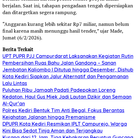
berjalan. Saat ini, tahapan pengadaan tengah dipersiapkan
dan ditargetkan segera rampung.
“Anggaran kurang lebih sekitar Rp7 miliar, namun belum
final karena masih menunggu hasil tender,” ujar Made,
Jumat (6/2/2026).
Berita Terkait
UPT PUPR PJJ Campurdarat Laksanakan Kegiatan Rutin
Pembersihan Ruas Bahu Jalan Gandong – Sanan
Jembatan Kaliombo I Ditutup hingga Desember, Dishub
Kota Kediri Siapkan Jalur Alternatif dan Pengamanan
Lalu Lintas
Puluhan Ribu Jamaah Padati Padepokan Loreng
Kedaton, Haul Gus Miek Jadi Lautan Dzikir dan Semaan
Al-Qur’an
Polres Kediri Bentuk Tim Anti Begal, Fokus Berantas
Kejahatan Jalanan hingga Premanisme
DPUPR Kota Kediri Resmikan IPLT Campurejo, Warga
Kini Bisa Sedot Tinja Aman dan Terjangkau
Kurang dari 12 Jam, Tiga Kebakaran Beruntun Guncang