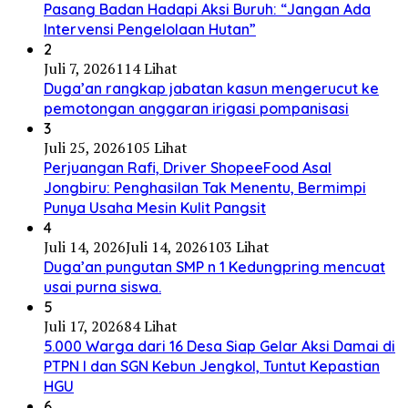
Pasang Badan Hadapi Aksi Buruh: “Jangan Ada
Intervensi Pengelolaan Hutan”
2
Juli 7, 2026
114 Lihat
Duga’an rangkap jabatan kasun mengerucut ke
pemotongan anggaran irigasi pompanisasi
3
Juli 25, 2026
105 Lihat
Perjuangan Rafi, Driver ShopeeFood Asal
Jongbiru: Penghasilan Tak Menentu, Bermimpi
Punya Usaha Mesin Kulit Pangsit
4
Juli 14, 2026
Juli 14, 2026
103 Lihat
Duga’an pungutan SMP n 1 Kedungpring mencuat
usai purna siswa.
5
Juli 17, 2026
84 Lihat
5.000 Warga dari 16 Desa Siap Gelar Aksi Damai di
PTPN I dan SGN Kebun Jengkol, Tuntut Kepastian
HGU
6