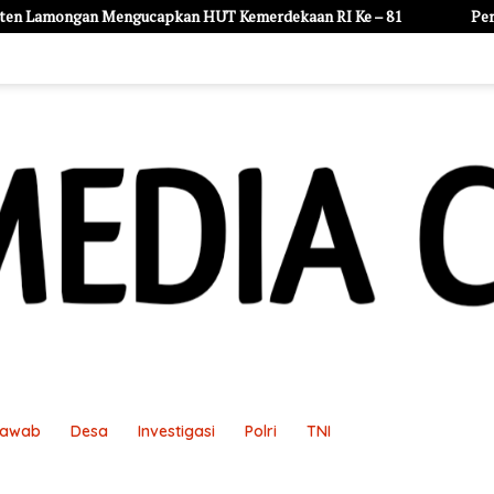
 HUT Kemerdekaan RI Ke – 81
Perusahaan Daerah Air Minum 
Jawab
Desa
Investigasi
Polri
TNI
an
Pedoman Media Siber
Redaksi
Sample Page
Sampl