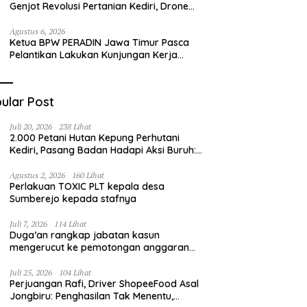
Genjot Revolusi Pertanian Kediri, Drone
hingga Traktor Siap Taklukkan Krisis
Regenerasi Petani
Agustus 6, 2026
Ketua BPW PERADIN Jawa Timur Pasca
Pelantikan Lakukan Kunjungan Kerja
Perdana ke Lamongan, Perkuat
Sinergitas Organisasi
ular Post
Juli 20, 2026
238 Lihat
2.000 Petani Hutan Kepung Perhutani
Kediri, Pasang Badan Hadapi Aksi Buruh:
“Jangan Ada Intervensi Pengelolaan
Hutan”
Agustus 2, 2026
160 Lihat
Perlakuan TOXIC PLT kepala desa
Sumberejo kepada stafnya
Juli 7, 2026
114 Lihat
Duga’an rangkap jabatan kasun
mengerucut ke pemotongan anggaran
irigasi pompanisasi
Juli 25, 2026
104 Lihat
Perjuangan Rafi, Driver ShopeeFood Asal
Jongbiru: Penghasilan Tak Menentu,