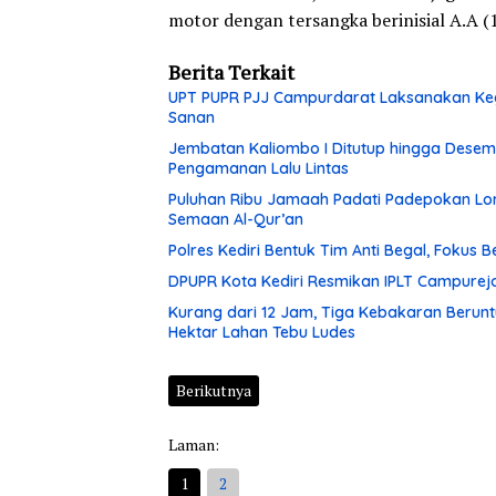
motor dengan tersangka berinisial A.A (
Berita Terkait
UPT PUPR PJJ Campurdarat Laksanakan Keg
Sanan
Jembatan Kaliombo I Ditutup hingga Desembe
Pengamanan Lalu Lintas
Puluhan Ribu Jamaah Padati Padepokan Lore
Semaan Al-Qur’an
Polres Kediri Bentuk Tim Anti Begal, Fokus
DPUPR Kota Kediri Resmikan IPLT Campurejo
Kurang dari 12 Jam, Tiga Kebakaran Berunt
Hektar Lahan Tebu Ludes
Berikutnya
Laman:
1
2