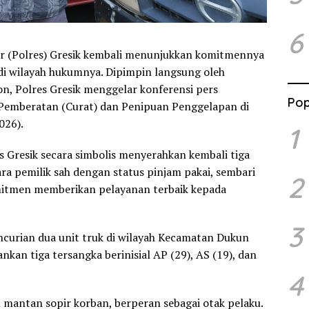
6
or (Polres) Gresik kembali menunjukkan komitmennya
di wilayah hukumnya. Dipimpin langsung oleh
, Polres Gresik menggelar konferensi pers
Pop
Pemberatan (Curat) dan Penipuan Penggelapan di
026).
1
s Gresik secara simbolis menyerahkan kembali tiga
ra pemilik sah dengan status pinjam pakai, sembari
2
itmen memberikan pelayanan terbaik kepada
3
curian dua unit truk di wilayah Kecamatan Dukun
an tiga tersangka berinisial AP (29), AS (19), dan
4
 mantan sopir korban, berperan sebagai otak pelaku.