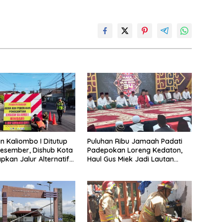
 Kaliombo I Ditutup
Puluhan Ribu Jamaah Padati
esember, Dishub Kota
Padepokan Loreng Kedaton,
apkan Jalur Alternatif
Haul Gus Miek Jadi Lautan
amanan Lalu Lintas
Dzikir dan Semaan Al-Qur’an