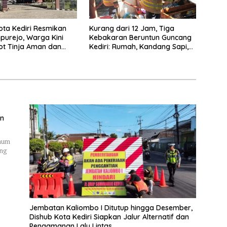
ta Kediri Resmikan
Kurang dari 12 Jam, Tiga
purejo, Warga Kini
Kebakaran Beruntun Guncang
ot Tinja Aman dan
Kediri: Rumah, Kandang Sapi,
kau
hingga 5,5 Hektar Lahan Tebu
Ludes
an
Umum
ung
Jembatan Kaliombo I Ditutup hingga Desember,
Dishub Kota Kediri Siapkan Jalur Alternatif dan
Pengamanan Lalu Lintas