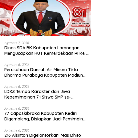
Agustus 7, 2026
Dinas SDA BK Kabupaten Lamongan
Mengucapkan HUT Kemerdekaan RI Ke –
81
Agustus 6, 2026
Perusahaan Daerah Air Minum Tirta
Dharma Purabaya Kabupaten Madiun
mengucapkan selamat memperingati
HUT Kemerdekaan RI Ke – 81
Agustus 6, 2026
LDKS Tempa Karakter dan Jiwa
Kepemimpinan 71 Siswa SMP se-
Kabupaten Kediri, Disiapkan Jadi Calon
Pemimpin Generasi Emas
Agustus 6, 2026
77 Capaskibraka Kabupaten Kediri
Digembleng, Disiapkan Jadi Pemimpin
Masa Depan dan Pengibar Sang Saka
Merah Putih
Agustus 6, 2026
216 Alsintan Digelontorkan! Mas Dhito