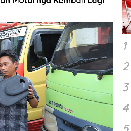
 dan Motornya Kembali Lagi
1
2
3
4
5