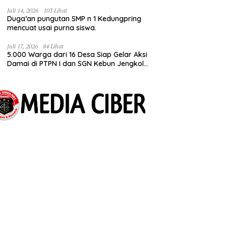
Bermimpi Punya Usaha Mesin Kulit Pangsit
Juli 14, 2026
103 Lihat
Duga’an pungutan SMP n 1 Kedungpring
mencuat usai purna siswa.
Juli 17, 2026
84 Lihat
5.000 Warga dari 16 Desa Siap Gelar Aksi
Damai di PTPN I dan SGN Kebun Jengkol,
Tuntut Kepastian HGU