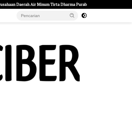
Tirta Dharma Purabaya Kabupaten Madiun mengucapkan selamat mempe
e Page
Tentang Kami
UU Pers