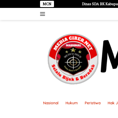
Langsung
Dinas SDA BK Kabupaten Lamongan Mengucapkan
MCN
ke
konten
Nasional
Hukum
Peristiwa
Hak 
Disclaimer
Kontak Kami
Pasang Ikl