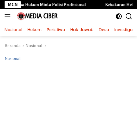
Langsung
 Hukum Minta Polisi Profesional
MCN
Kebakaran Hebat di Kayen K
ke
konten
Nasional
Hukum
Peristiwa
Hak Jawab
Desa
Investigasi
Beranda
Nasional
Nasional