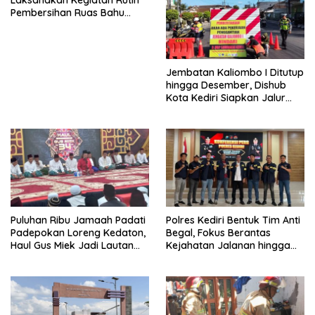
Pembersihan Ruas Bahu
Jalan Gandong – Sanan
Jembatan Kaliombo I Ditutup
hingga Desember, Dishub
Kota Kediri Siapkan Jalur
Alternatif dan Pengamanan
Lalu Lintas
Puluhan Ribu Jamaah Padati
Polres Kediri Bentuk Tim Anti
Padepokan Loreng Kedaton,
Begal, Fokus Berantas
Haul Gus Miek Jadi Lautan
Kejahatan Jalanan hingga
Dzikir dan Semaan Al-Qur’an
Premanisme