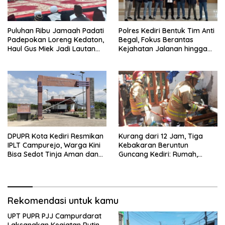
Puluhan Ribu Jamaah Padati
Polres Kediri Bentuk Tim Anti
Padepokan Loreng Kedaton,
Begal, Fokus Berantas
Haul Gus Miek Jadi Lautan
Kejahatan Jalanan hingga
Dzikir dan Semaan Al-Qur’an
Premanisme
DPUPR Kota Kediri Resmikan
Kurang dari 12 Jam, Tiga
IPLT Campurejo, Warga Kini
Kebakaran Beruntun
Bisa Sedot Tinja Aman dan
Guncang Kediri: Rumah,
Terjangkau
Kandang Sapi, hingga 5,5
Hektar Lahan Tebu Ludes
Rekomendasi untuk kamu
UPT PUPR PJJ Campurdarat
Laksanakan Kegiatan Rutin