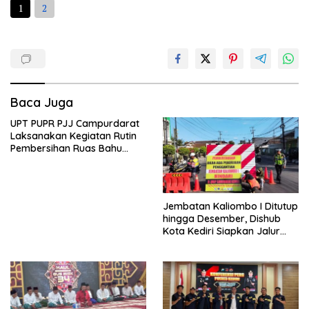
1
2
Baca Juga
UPT PUPR PJJ Campurdarat
Laksanakan Kegiatan Rutin
Pembersihan Ruas Bahu
Jalan Gandong – Sanan
Jembatan Kaliombo I Ditutup
hingga Desember, Dishub
Kota Kediri Siapkan Jalur
Alternatif dan Pengamanan
Lalu Lintas