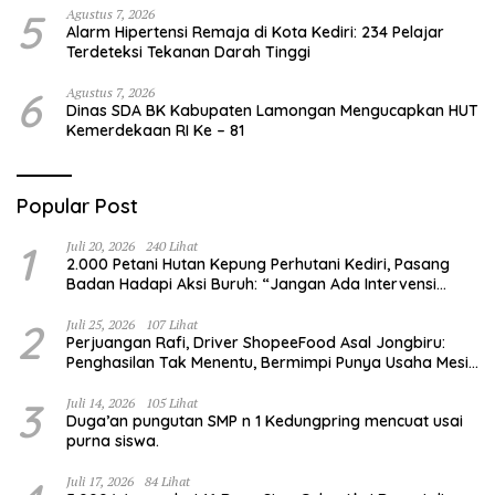
5
Agustus 7, 2026
Alarm Hipertensi Remaja di Kota Kediri: 234 Pelajar
Terdeteksi Tekanan Darah Tinggi
6
Agustus 7, 2026
Dinas SDA BK Kabupaten Lamongan Mengucapkan HUT
Kemerdekaan RI Ke – 81
Popular Post
1
Juli 20, 2026
240 Lihat
2.000 Petani Hutan Kepung Perhutani Kediri, Pasang
Badan Hadapi Aksi Buruh: “Jangan Ada Intervensi
Pengelolaan Hutan”
2
Juli 25, 2026
107 Lihat
Perjuangan Rafi, Driver ShopeeFood Asal Jongbiru:
Penghasilan Tak Menentu, Bermimpi Punya Usaha Mesin
Kulit Pangsit
3
Juli 14, 2026
105 Lihat
Duga’an pungutan SMP n 1 Kedungpring mencuat usai
purna siswa.
Juli 17, 2026
84 Lihat