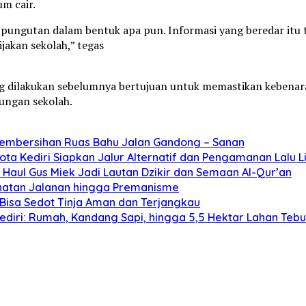
m cair.
pungutan dalam bentuk apa pun. Informasi yang beredar itu 
jakan sekolah,” tegas
g dilakukan sebelumnya bertujuan untuk memastikan kebenar
ungan sekolah.
Pembersihan Ruas Bahu Jalan Gandong – Sanan
ta Kediri Siapkan Jalur Alternatif dan Pengamanan Lalu L
Haul Gus Miek Jadi Lautan Dzikir dan Semaan Al-Qur’an
jahatan Jalanan hingga Premanisme
Bisa Sedot Tinja Aman dan Terjangkau
diri: Rumah, Kandang Sapi, hingga 5,5 Hektar Lahan Teb