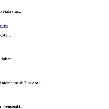
 Pelaksana…
intas
i Kota…
 puluhan…
iri membentuk Tim Anti…
hat memasuki…