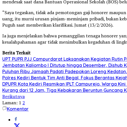
mendesak saat dana Bantuan Operasional Sekolah (BOS) belu
“Saya tegaskan, tidak ada pemotongan gaji honorer maupun 
uang, itu murni urusan pinjam-meminjam pribadi, bukan kebi
Puguh saat memberikan klarifikasi. Jumat (13/2/2026).
Ia juga menjelaskan bahwa pemanggilan tenaga honorer yan
kesalahpahaman agar tidak menimbulkan kegaduhan di lingk
Berita Terkait
UPT PUPR PJJ Campurdarat Laksanakan Kegiatan Rutin 
Jembatan Kaliombo I Ditutup hingga Desember, Dishub Ko
Puluhan Ribu Jamaah Padati Padepokan Loreng Kedaton, 
Polres Kediri Bentuk Tim Anti Begal, Fokus Berantas Ke
DPUPR Kota Kediri Resmikan IPLT Campurejo, Warga Kini 
Kurang dari 12 Jam, Tiga Kebakaran Beruntun Guncang Ke
Berikutnya
Laman:
1
2
Komentar