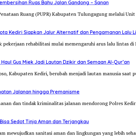
Pembersihan Ruas Bahu Jalan Gandong – Sanan
Penataan Ruang (PUPR) Kabupaten Tulungagung melalui Unit
ta Kediri Siapkan Jalur Alternatif dan Pengamanan Lalu L
 pekerjaan rehabilitasi mulai memengaruhi arus lalu lintas d
Haul Gus Miek Jadi Lautan Dzikir dan Semaan Al-Qur’an
loso, Kabupaten Kediri, berubah menjadi lautan manusia saat
jahatan Jalanan hingga Premanisme
manan dan tindak kriminalitas jalanan mendorong Polres Ked
Bisa Sedot Tinja Aman dan Terjangkau
alam mewujudkan sanitasi aman dan lingkungan yang lebih se