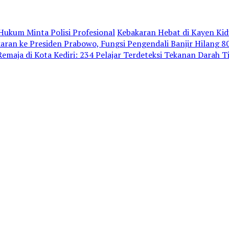
ukum Minta Polisi Profesional
Kebakaran Hebat di Kayen Ki
an ke Presiden Prabowo, Fungsi Pengendali Banjir Hilang 
emaja di Kota Kediri: 234 Pelajar Terdeteksi Tekanan Darah T