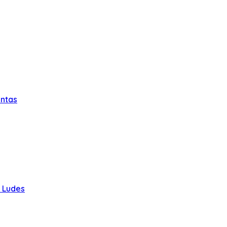
intas
u Ludes