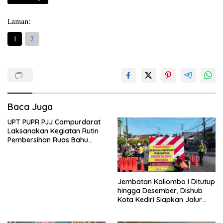
Laman:
1
2
Baca Juga
UPT PUPR PJJ Campurdarat
Laksanakan Kegiatan Rutin
Pembersihan Ruas Bahu
Jalan Gandong – Sanan
Jembatan Kaliombo I Ditutup
hingga Desember, Dishub
Kota Kediri Siapkan Jalur
Alternatif dan Pengamanan
Lalu Lintas