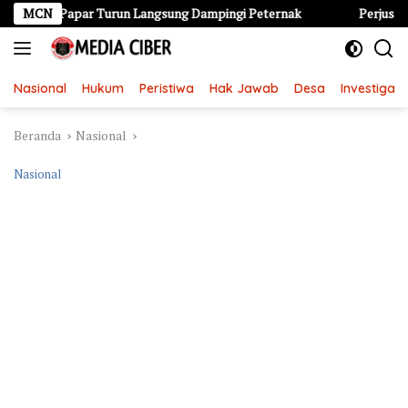
Langsung
 Papar Turun Langsung Dampingi Peternak
MCN
Perjusa SMPN 2 Nga
ke
konten
Nasional
Hukum
Peristiwa
Hak Jawab
Desa
Investigasi
Beranda
Nasional
Nasional