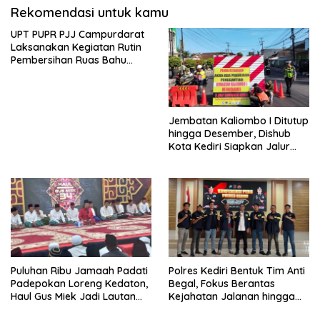
Rekomendasi untuk kamu
UPT PUPR PJJ Campurdarat
Laksanakan Kegiatan Rutin
Pembersihan Ruas Bahu
Jalan Gandong – Sanan
Jembatan Kaliombo I Ditutup
hingga Desember, Dishub
Kota Kediri Siapkan Jalur
Alternatif dan Pengamanan
Lalu Lintas
Puluhan Ribu Jamaah Padati
Polres Kediri Bentuk Tim Anti
Padepokan Loreng Kedaton,
Begal, Fokus Berantas
Haul Gus Miek Jadi Lautan
Kejahatan Jalanan hingga
Dzikir dan Semaan Al-Qur’an
Premanisme