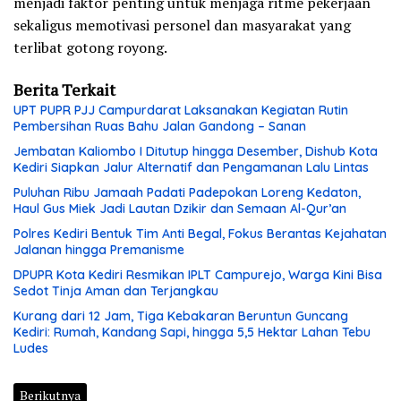
menjadi faktor penting untuk menjaga ritme pekerjaan
sekaligus memotivasi personel dan masyarakat yang
terlibat gotong royong.
Berita Terkait
UPT PUPR PJJ Campurdarat Laksanakan Kegiatan Rutin
Pembersihan Ruas Bahu Jalan Gandong – Sanan
Jembatan Kaliombo I Ditutup hingga Desember, Dishub Kota
Kediri Siapkan Jalur Alternatif dan Pengamanan Lalu Lintas
Puluhan Ribu Jamaah Padati Padepokan Loreng Kedaton,
Haul Gus Miek Jadi Lautan Dzikir dan Semaan Al-Qur’an
Polres Kediri Bentuk Tim Anti Begal, Fokus Berantas Kejahatan
Jalanan hingga Premanisme
DPUPR Kota Kediri Resmikan IPLT Campurejo, Warga Kini Bisa
Sedot Tinja Aman dan Terjangkau
Kurang dari 12 Jam, Tiga Kebakaran Beruntun Guncang
Kediri: Rumah, Kandang Sapi, hingga 5,5 Hektar Lahan Tebu
Ludes
Berikutnya