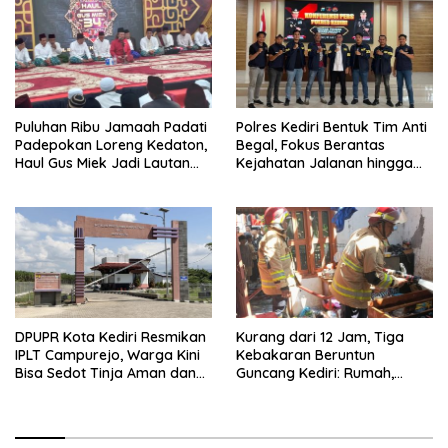
Puluhan Ribu Jamaah Padati
Polres Kediri Bentuk Tim Anti
Padepokan Loreng Kedaton,
Begal, Fokus Berantas
Haul Gus Miek Jadi Lautan
Kejahatan Jalanan hingga
Dzikir dan Semaan Al-Qur’an
Premanisme
DPUPR Kota Kediri Resmikan
Kurang dari 12 Jam, Tiga
IPLT Campurejo, Warga Kini
Kebakaran Beruntun
Bisa Sedot Tinja Aman dan
Guncang Kediri: Rumah,
Terjangkau
Kandang Sapi, hingga 5,5
Hektar Lahan Tebu Ludes