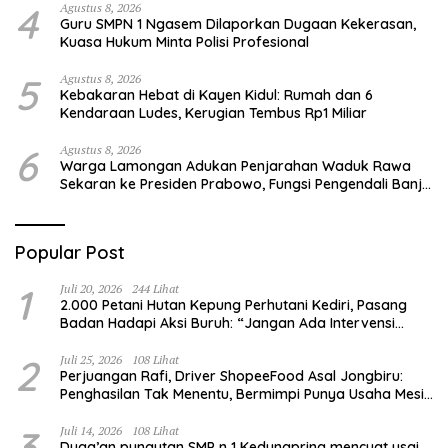
4
Agustus 8, 2026
Guru SMPN 1 Ngasem Dilaporkan Dugaan Kekerasan,
Kuasa Hukum Minta Polisi Profesional
5
Agustus 8, 2026
Kebakaran Hebat di Kayen Kidul: Rumah dan 6
Kendaraan Ludes, Kerugian Tembus Rp1 Miliar
6
Agustus 8, 2026
Warga Lamongan Adukan Penjarahan Waduk Rawa
Sekaran ke Presiden Prabowo, Fungsi Pengendali Banjir
Hilang 80%
Popular Post
1
Juli 20, 2026
244 Lihat
2.000 Petani Hutan Kepung Perhutani Kediri, Pasang
Badan Hadapi Aksi Buruh: “Jangan Ada Intervensi
Pengelolaan Hutan”
2
Juli 25, 2026
108 Lihat
Perjuangan Rafi, Driver ShopeeFood Asal Jongbiru:
Penghasilan Tak Menentu, Bermimpi Punya Usaha Mesin
Kulit Pangsit
3
Juli 14, 2026
108 Lihat
Duga’an pungutan SMP n 1 Kedungpring mencuat usai