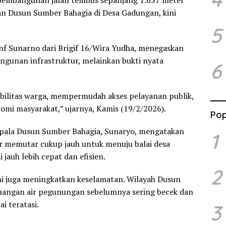
, pembangunan jalan tembus sepanjang 1.657 meter
 Dusun Sumber Bahagia di Desa Gadungan, kini
5
 Sunarno dari Brigif 16/Wira Yudha, menegaskan
gunan infrastruktur, melainkan bukti nyata
6
bilitas warga, mempermudah akses pelayanan publik,
mi masyarakat,” ujarnya, Kamis (19/2/2026).
Pop
epala Dusun Sumber Bahagia, Sunaryo, mengatakan
1
 memutar cukup jauh untuk menuju balai desa
jauh lebih cepat dan efisien.
2
ini juga meningkatkan keselamatan. Wilayah Dusun
uangan air pegunungan sebelumnya sering becek dan
ai teratasi.
3