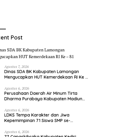
ent Post
Agustus 7, 2026
Dinas SDA BK Kabupaten Lamongan
Mengucapkan HUT Kemerdekaan RI Ke –
81
Agustus 6, 2026
Perusahaan Daerah Air Minum Tirta
Dharma Purabaya Kabupaten Madiun
mengucapkan selamat memperingati
HUT Kemerdekaan RI Ke – 81
Agustus 6, 2026
LDKS Tempa Karakter dan Jiwa
Kepemimpinan 71 Siswa SMP se-
Kabupaten Kediri, Disiapkan Jadi Calon
Pemimpin Generasi Emas
Agustus 6, 2026
77 Capaskibraka Kabupaten Kediri