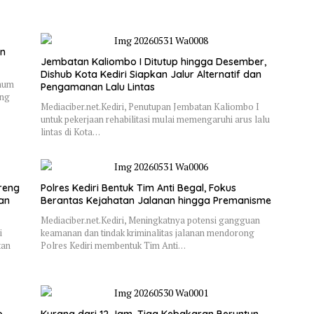
an
Jembatan Kaliombo I Ditutup hingga Desember,
Dishub Kota Kediri Siapkan Jalur Alternatif dan
Umum
Pengamanan Lalu Lintas
ung
Mediaciber.net.Kediri, Penutupan Jembatan Kaliombo I
untuk pekerjaan rehabilitasi mulai memengaruhi arus lalu
lintas di Kota…
reng
Polres Kediri Bentuk Tim Anti Begal, Fokus
dan
Berantas Kejahatan Jalanan hingga Premanisme
Mediaciber.net.Kediri, Meningkatnya potensi gangguan
i
keamanan dan tindak kriminalitas jalanan mendorong
tan
Polres Kediri membentuk Tim Anti…
,
Kurang dari 12 Jam, Tiga Kebakaran Beruntun