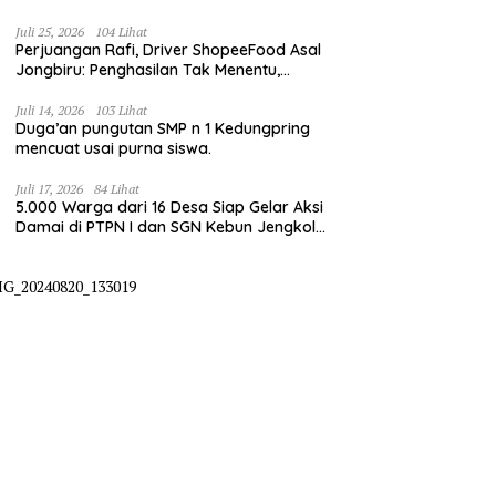
irigasi pompanisasi
Juli 25, 2026
104 Lihat
Perjuangan Rafi, Driver ShopeeFood Asal
Jongbiru: Penghasilan Tak Menentu,
Bermimpi Punya Usaha Mesin Kulit Pangsit
Juli 14, 2026
103 Lihat
Duga’an pungutan SMP n 1 Kedungpring
mencuat usai purna siswa.
Juli 17, 2026
84 Lihat
5.000 Warga dari 16 Desa Siap Gelar Aksi
Damai di PTPN I dan SGN Kebun Jengkol,
Tuntut Kepastian HGU