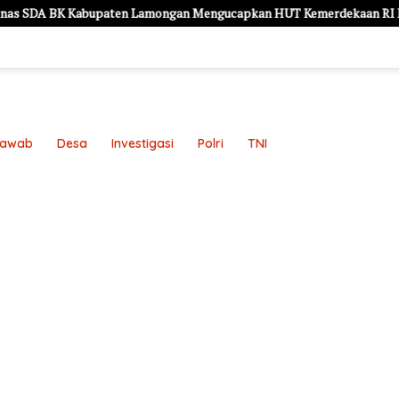
bupaten Lamongan Mengucapkan HUT Kemerdekaan RI Ke – 81
Jawab
Desa
Investigasi
Polri
TNI
an
Pedoman Media Siber
Redaksi
Sample Page
Sampl