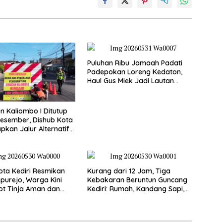
Puluhan Ribu Jamaah Padati
Padepokan Loreng Kedaton,
Haul Gus Miek Jadi Lautan
Dzikir dan Semaan Al-Qur’an
 Kaliombo I Ditutup
esember, Dishub Kota
apkan Jalur Alternatif
amanan Lalu Lintas
ta Kediri Resmikan
Kurang dari 12 Jam, Tiga
purejo, Warga Kini
Kebakaran Beruntun Guncang
ot Tinja Aman dan
Kediri: Rumah, Kandang Sapi,
kau
hingga 5,5 Hektar Lahan Tebu
Ludes