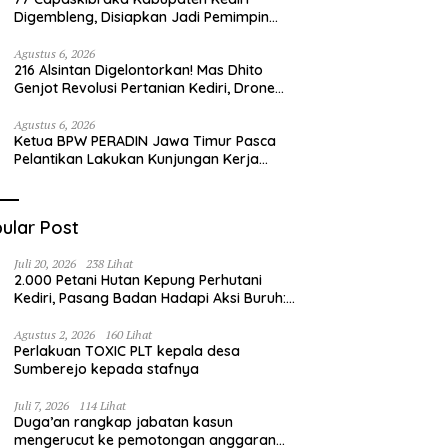
Digembleng, Disiapkan Jadi Pemimpin
Masa Depan dan Pengibar Sang Saka
Merah Putih
Agustus 6, 2026
216 Alsintan Digelontorkan! Mas Dhito
Genjot Revolusi Pertanian Kediri, Drone
hingga Traktor Siap Taklukkan Krisis
Regenerasi Petani
Agustus 6, 2026
Ketua BPW PERADIN Jawa Timur Pasca
Pelantikan Lakukan Kunjungan Kerja
Perdana ke Lamongan, Perkuat
Sinergitas Organisasi
ular Post
Juli 20, 2026
238 Lihat
2.000 Petani Hutan Kepung Perhutani
Kediri, Pasang Badan Hadapi Aksi Buruh:
“Jangan Ada Intervensi Pengelolaan
Hutan”
Agustus 2, 2026
160 Lihat
Perlakuan TOXIC PLT kepala desa
Sumberejo kepada stafnya
Juli 7, 2026
114 Lihat
Duga’an rangkap jabatan kasun
mengerucut ke pemotongan anggaran