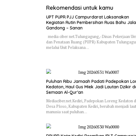
Rekomendasi untuk kamu
UPT PUPR PJJ Campurdarat Laksanakan
Kegiatan Rutin Pembersihan Ruas Bahu Jal
Gandong – Sanan
media ciber net.Tulungagung,-Dinas Pekerjaan 
dan Penataan Ruang (PUPR) Kabupaten Tulungag
melalui Unit Pelaksana…
Puluhan Ribu Jamaah Padati Padepokan Lo
Kedaton, Haul Gus Miek Jadi Lautan Dzikir 
Semaan Al-Qur’an
Mediaciber.net.Kediri, Padepokan Loreng Kedaton d
Desa Ploso, Kabupaten Kediri, berubah menjadi lau
manusia saat puluhan…
DPUPR Kota Kediri Resmikan IPLT Campurejo