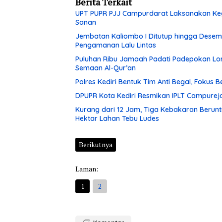
Berita Terkait
UPT PUPR PJJ Campurdarat Laksanakan Keg
Sanan
Jembatan Kaliombo I Ditutup hingga Desembe
Pengamanan Lalu Lintas
Puluhan Ribu Jamaah Padati Padepokan Lore
Semaan Al-Qur’an
Polres Kediri Bentuk Tim Anti Begal, Fokus
DPUPR Kota Kediri Resmikan IPLT Campurejo
Kurang dari 12 Jam, Tiga Kebakaran Berunt
Hektar Lahan Tebu Ludes
Berikutnya
Laman:
1
2