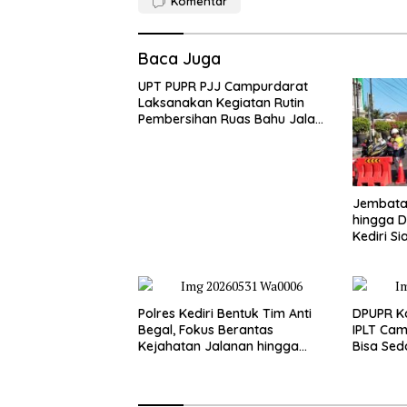
Komentar
Baca Juga
UPT PUPR PJJ Campurdarat
Laksanakan Kegiatan Rutin
Pembersihan Ruas Bahu Jalan
Gandong – Sanan
Jembatan
hingga D
Kediri Si
dan Peng
Polres Kediri Bentuk Tim Anti
DPUPR Ko
Begal, Fokus Berantas
IPLT Cam
Kejahatan Jalanan hingga
Bisa Sed
Premanisme
Terjang