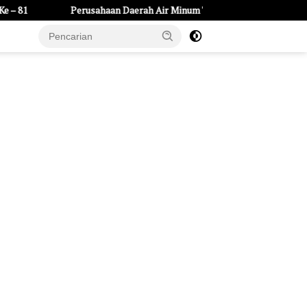
Perusahaan Daerah Air Minum Tirta Dharma Purabaya Kabupaten Mad
e Page
Tentang Kami
UU Pers