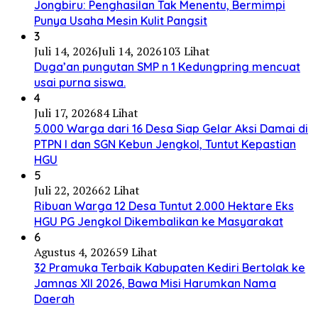
Jongbiru: Penghasilan Tak Menentu, Bermimpi
Punya Usaha Mesin Kulit Pangsit
3
Juli 14, 2026
Juli 14, 2026
103 Lihat
Duga’an pungutan SMP n 1 Kedungpring mencuat
usai purna siswa.
4
Juli 17, 2026
84 Lihat
5.000 Warga dari 16 Desa Siap Gelar Aksi Damai di
PTPN I dan SGN Kebun Jengkol, Tuntut Kepastian
HGU
5
Juli 22, 2026
62 Lihat
Ribuan Warga 12 Desa Tuntut 2.000 Hektare Eks
HGU PG Jengkol Dikembalikan ke Masyarakat
6
Agustus 4, 2026
59 Lihat
32 Pramuka Terbaik Kabupaten Kediri Bertolak ke
Jamnas XII 2026, Bawa Misi Harumkan Nama
Daerah