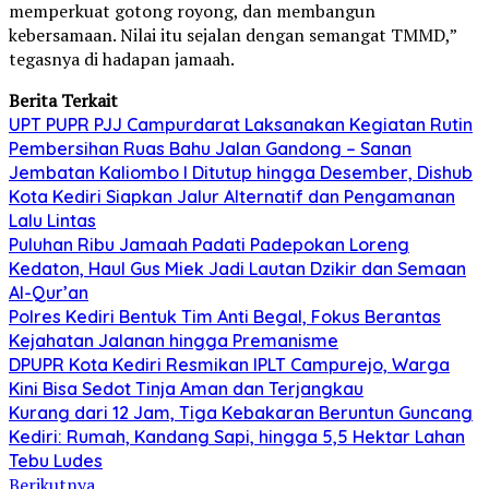
memperkuat gotong royong, dan membangun
kebersamaan. Nilai itu sejalan dengan semangat TMMD,”
tegasnya di hadapan jamaah.
Berita Terkait
UPT PUPR PJJ Campurdarat Laksanakan Kegiatan Rutin
Pembersihan Ruas Bahu Jalan Gandong – Sanan
Jembatan Kaliombo I Ditutup hingga Desember, Dishub
Kota Kediri Siapkan Jalur Alternatif dan Pengamanan
Lalu Lintas
Puluhan Ribu Jamaah Padati Padepokan Loreng
Kedaton, Haul Gus Miek Jadi Lautan Dzikir dan Semaan
Al-Qur’an
Polres Kediri Bentuk Tim Anti Begal, Fokus Berantas
Kejahatan Jalanan hingga Premanisme
DPUPR Kota Kediri Resmikan IPLT Campurejo, Warga
Kini Bisa Sedot Tinja Aman dan Terjangkau
Kurang dari 12 Jam, Tiga Kebakaran Beruntun Guncang
Kediri: Rumah, Kandang Sapi, hingga 5,5 Hektar Lahan
Tebu Ludes
Berikutnya