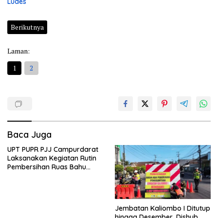
Ludes
Berikutnya
Laman:
1
2
Baca Juga
UPT PUPR PJJ Campurdarat
Laksanakan Kegiatan Rutin
Pembersihan Ruas Bahu
Jalan Gandong – Sanan
Jembatan Kaliombo I Ditutup
hingga Desember, Dishub