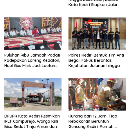
Kota Kediri Siapkan Jalur
Alternatif dan Pengamanan
Lalu Lintas
Puluhan Ribu Jamaah Padati
Polres Kediri Bentuk Tim Anti
Padepokan Loreng Kedaton,
Begal, Fokus Berantas
Haul Gus Miek Jadi Lautan
Kejahatan Jalanan hingga
Dzikir dan Semaan Al-Qur’an
Premanisme
DPUPR Kota Kediri Resmikan
Kurang dari 12 Jam, Tiga
IPLT Campurejo, Warga Kini
Kebakaran Beruntun
Bisa Sedot Tinja Aman dan
Guncang Kediri: Rumah,