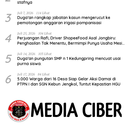
stafnya
3
Juli 7, 2026
114 Lihat
Duga’an rangkap jabatan kasun mengerucut ke
pemotongan anggaran irigasi pompanisasi
4
Juli 25, 2026
104 Lihat
Perjuangan Rafi, Driver ShopeeFood Asal Jongbiru:
Penghasilan Tak Menentu, Bermimpi Punya Usaha Mesin
Kulit Pangsit
5
Juli 14, 2026
103 Lihat
Duga’an pungutan SMP n 1 Kedungpring mencuat usai
purna siswa.
6
Juli 17, 2026
84 Lihat
5.000 Warga dari 16 Desa Siap Gelar Aksi Damai di
PTPN I dan SGN Kebun Jengkol, Tuntut Kepastian HGU