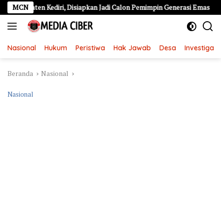
Langsung
Kediri, Disiapkan Jadi Calon Pemimpin Generasi Emas
MCN
77 Cap
ke
konten
Nasional
Hukum
Peristiwa
Hak Jawab
Desa
Investigasi
Beranda
Nasional
Nasional