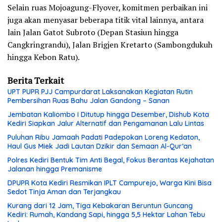
Selain ruas Mojoagung-Flyover, komitmen perbaikan ini
juga akan menyasar beberapa titik vital lainnya, antara
lain Jalan Gatot Subroto (Depan Stasiun hingga
Cangkringrandu), Jalan Brigjen Kretarto (Sambongdukuh
hingga Kebon Ratu).
Berita Terkait
UPT PUPR PJJ Campurdarat Laksanakan Kegiatan Rutin
Pembersihan Ruas Bahu Jalan Gandong – Sanan
Jembatan Kaliombo I Ditutup hingga Desember, Dishub Kota
Kediri Siapkan Jalur Alternatif dan Pengamanan Lalu Lintas
Puluhan Ribu Jamaah Padati Padepokan Loreng Kedaton,
Haul Gus Miek Jadi Lautan Dzikir dan Semaan Al-Qur’an
Polres Kediri Bentuk Tim Anti Begal, Fokus Berantas Kejahatan
Jalanan hingga Premanisme
DPUPR Kota Kediri Resmikan IPLT Campurejo, Warga Kini Bisa
Sedot Tinja Aman dan Terjangkau
Kurang dari 12 Jam, Tiga Kebakaran Beruntun Guncang
Kediri: Rumah, Kandang Sapi, hingga 5,5 Hektar Lahan Tebu