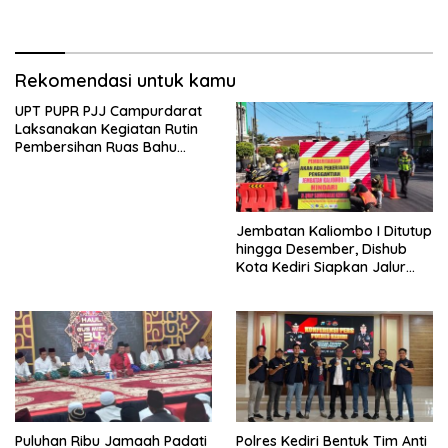
Terjangkau
Kandang Sapi, hingga 5,5
Hektar Lahan Tebu Ludes
Rekomendasi untuk kamu
UPT PUPR PJJ Campurdarat
Laksanakan Kegiatan Rutin
Pembersihan Ruas Bahu
Jalan Gandong – Sanan
Jembatan Kaliombo I Ditutup
hingga Desember, Dishub
Kota Kediri Siapkan Jalur
Alternatif dan Pengamanan
Lalu Lintas
Puluhan Ribu Jamaah Padati
Polres Kediri Bentuk Tim Anti