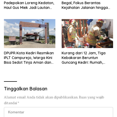
Padepokan Loreng Kedaton,
Begal, Fokus Berantas
Haul Gus Miek Jadi Lautan
Kejahatan Jalanan hingga
Dzikir dan Semaan Al-Qur’an
Premanisme
DPUPR Kota Kediri Resmikan
Kurang dari 12 Jam, Tiga
IPLT Campurejo, Warga Kini
Kebakaran Beruntun
Bisa Sedot Tinja Aman dan
Guncang Kediri: Rumah,
Terjangkau
Kandang Sapi, hingga 5,5
Hektar Lahan Tebu Ludes
Tinggalkan Balasan
Alamat email Anda tidak akan dipublikasikan.
Ruas yang wajib
ditandai
*