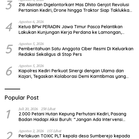
3
216 Alsintan Digelontorkan! Mas Dhito Genjot Revolusi
Pertanian Kediri, Drone hingga Traktor Siap Taklukkan
Krisis Regenerasi Petani
4
Agustus 6, 2026
Ketua BPW PERADIN Jawa Timur Pasca Pelantikan
Lakukan Kunjungan Kerja Perdana ke Lamongan,
Perkuat Sinergitas Organisasi
5
Agustus 5, 2026
Pemberitahuan Satu Anggota Ciber Resmi Di Keluarkan
Redaksi Sekaligus di Stop Pers
6
Agustus 5, 2026
Kapolres Kediri Perkuat Sinergi dengan Ulama dan
Kajari, Tegaskan Kolaborasi Demi Kamtibmas yang
Kondusif
Popular Post
1
Juli 20, 2026
238 Lihat
2.000 Petani Hutan Kepung Perhutani Kediri, Pasang
Badan Hadapi Aksi Buruh: “Jangan Ada Intervensi
Pengelolaan Hutan”
2
Agustus 2, 2026
155 Lihat
Perlakuan TOXIC PLT kepala desa Sumberejo kepada