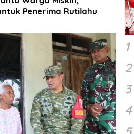
antu Warga Miskin,
ntuk Penerima Rutilahu
1
2
3
4
5