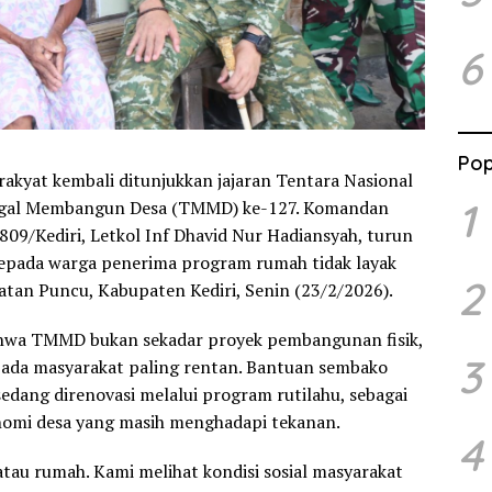
6
Pop
rakyat kembali ditunjukkan jajaran Tentara Nasional
1
ggal Membangun Desa (TMMD) ke-127. Komandan
09/Kediri, Letkol Inf Dhavid Nur Hadiansyah, turun
epada warga penerima program rumah tidak layak
2
atan Puncu, Kabupaten Kediri, Senin (23/2/2026).
bahwa TMMD bukan sekadar proyek pembangunan fisik,
3
epada masyarakat paling rentan. Bantuan sembako
dang direnovasi melalui program rutilahu, sebagai
nomi desa yang masih menghadapi tekanan.
4
u rumah. Kami melihat kondisi sosial masyarakat