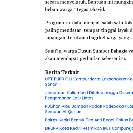
secara menyeluruh. Bantuan ini mungkin
beban warga,” tegas Dhavid.
Program rutilahu menjadi salah satu f
paling mendasar: tempat tinggal layak 
lapangan, terutama bagi keluarga yang 
Sumi’in, warga Dusun Sumber Bahagia y
akan mendapat perhatian sebesar itu.
Berita Terkait
UPT PUPR PJJ Campurdarat Laksanakan Keg
Sanan
Jembatan Kaliombo I Ditutup hingga Desembe
Pengamanan Lalu Lintas
Puluhan Ribu Jamaah Padati Padepokan Lore
Semaan Al-Qur’an
Polres Kediri Bentuk Tim Anti Begal, Fokus
DPUPR Kota Kediri Resmikan IPLT Campurejo