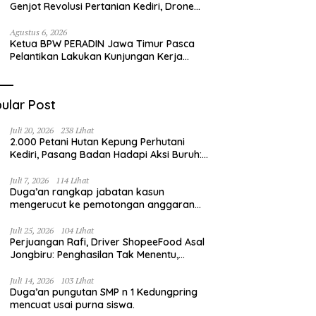
Genjot Revolusi Pertanian Kediri, Drone
hingga Traktor Siap Taklukkan Krisis
Regenerasi Petani
Agustus 6, 2026
Ketua BPW PERADIN Jawa Timur Pasca
Pelantikan Lakukan Kunjungan Kerja
Perdana ke Lamongan, Perkuat
Sinergitas Organisasi
ular Post
Juli 20, 2026
238 Lihat
2.000 Petani Hutan Kepung Perhutani
Kediri, Pasang Badan Hadapi Aksi Buruh:
“Jangan Ada Intervensi Pengelolaan
Hutan”
Juli 7, 2026
114 Lihat
Duga’an rangkap jabatan kasun
mengerucut ke pemotongan anggaran
irigasi pompanisasi
Juli 25, 2026
104 Lihat
Perjuangan Rafi, Driver ShopeeFood Asal
Jongbiru: Penghasilan Tak Menentu,
Bermimpi Punya Usaha Mesin Kulit Pangsit
Juli 14, 2026
103 Lihat
Duga’an pungutan SMP n 1 Kedungpring
mencuat usai purna siswa.