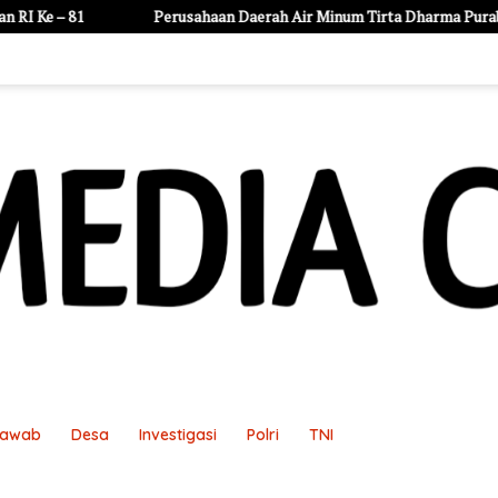
ahaan Daerah Air Minum Tirta Dharma Purabaya Kabupaten Madiun men
Jawab
Desa
Investigasi
Polri
TNI
an
Pedoman Media Siber
Redaksi
Sample Page
Sampl