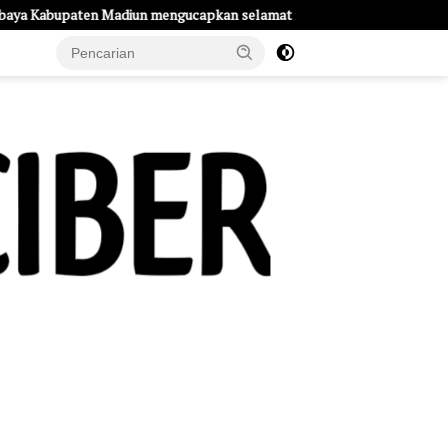
gucapkan selamat memperingati HUT Kemerdekaan RI Ke – 81
e Page
Tentang Kami
UU Pers