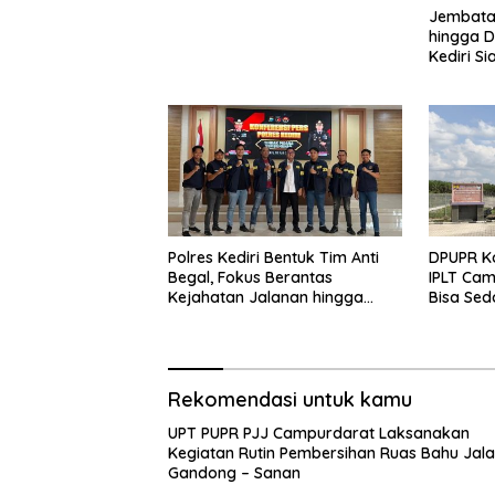
Jembatan
hingga D
Kediri Si
dan Peng
Polres Kediri Bentuk Tim Anti
DPUPR Ko
Begal, Fokus Berantas
IPLT Cam
Kejahatan Jalanan hingga
Bisa Sed
Premanisme
Terjang
Rekomendasi untuk kamu
UPT PUPR PJJ Campurdarat Laksanakan
Kegiatan Rutin Pembersihan Ruas Bahu Jal
Gandong – Sanan