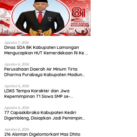
Agustus 7, 2026
Dinas SDA BK Kabupaten Lamongan
Mengucapkan HUT Kemerdekaan RI Ke –
81
Agustus 6, 2026
Perusahaan Daerah Air Minum Tirta
Dharma Purabaya Kabupaten Madiun
mengucapkan selamat memperingati
HUT Kemerdekaan RI Ke – 81
Agustus 6, 2026
LDKS Tempa Karakter dan Jiwa
Kepemimpinan 71 Siswa SMP se-
Kabupaten Kediri, Disiapkan Jadi Calon
Pemimpin Generasi Emas
Agustus 6, 2026
77 Capaskibraka Kabupaten Kediri
Digembleng, Disiapkan Jadi Pemimpin
Masa Depan dan Pengibar Sang Saka
Merah Putih
Agustus 6, 2026
216 Alsintan Digelontorkan! Mas Dhito