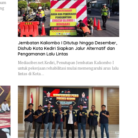
Umum
ung
Jembatan Kaliombo I Ditutup hingga Desember,
Dishub Kota Kediri Siapkan Jalur Alternatif dan
Pengamanan Lalu Lintas
Mediaciber.net.Kediri, Penutupan Jembatan Kaliombo I
untuk pekerjaan rehabilitasi mulai memengaruhi arus lalu
lintas di Kota…