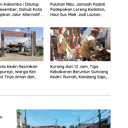
 Kaliombo I Ditutup
Puluhan Ribu Jamaah Padati
esember, Dishub Kota
Padepokan Loreng Kedaton,
apkan Jalur Alternatif
Haul Gus Miek Jadi Lautan
amanan Lalu Lintas
Dzikir dan Semaan Al-Qur’an
ta Kediri Resmikan
Kurang dari 12 Jam, Tiga
purejo, Warga Kini
Kebakaran Beruntun Guncang
ot Tinja Aman dan
Kediri: Rumah, Kandang Sapi,
kau
hingga 5,5 Hektar Lahan Tebu
Ludes
an