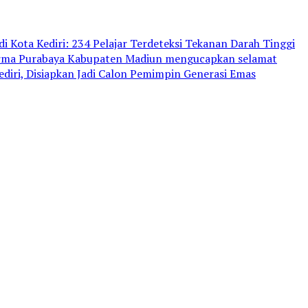
i Kota Kediri: 234 Pelajar Terdeteksi Tekanan Darah Tinggi
arma Purabaya Kabupaten Madiun mengucapkan selamat
iri, Disiapkan Jadi Calon Pemimpin Generasi Emas