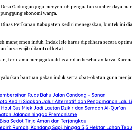
 Desa Gadungan juga menyentuh penguatan sumber daya manu
ng punggung ekonomi warga.
i Dinas Perikanan Kabupaten Kediri menegaskan, bimtek ini d
 manajemen induk. Induk lele harus dipelihara secara optima
an larva wajib dikontrol ketat.
an, terutama menjaga kualitas air dan kesehatan larva. Karena
nyalurkan bantuan pakan induk serta obat-obatan guna menja
Pembersihan Ruas Bahu Jalan Gandong – Sanan
ta Kediri Siapkan Jalur Alternatif dan Pengamanan Lalu L
Haul Gus Miek Jadi Lautan Dzikir dan Semaan Al-Qur’an
jahatan Jalanan hingga Premanisme
Bisa Sedot Tinja Aman dan Terjangkau
diri: Rumah, Kandang Sapi, hingga 5,5 Hektar Lahan Teb