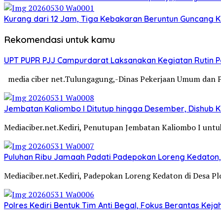
Kurang dari 12 Jam, Tiga Kebakaran Beruntun Guncang Ke
Rekomendasi untuk kamu
UPT PUPR PJJ Campurdarat Laksanakan Kegiatan Rutin 
media ciber net.Tulungagung,-Dinas Pekerjaan Umum dan 
Jembatan Kaliombo I Ditutup hingga Desember, Dishub Ko
Mediaciber.net.Kediri, Penutupan Jembatan Kaliombo I untuk
Puluhan Ribu Jamaah Padati Padepokan Loreng Kedaton, 
Mediaciber.net.Kediri, Padepokan Loreng Kedaton di Desa P
Polres Kediri Bentuk Tim Anti Begal, Fokus Berantas Ke