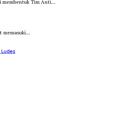
iri membentuk Tim Anti…
hat memasuki…
u Ludes