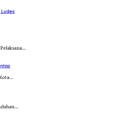
u Ludes
 Pelaksana…
intas
i Kota…
 puluhan…