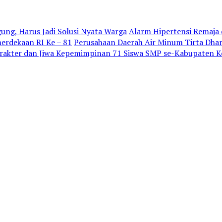
gung, Harus Jadi Solusi Nyata Warga
Alarm Hipertensi Remaja d
rdekaan RI Ke – 81
Perusahaan Daerah Air Minum Tirta Dh
akter dan Jiwa Kepemimpinan 71 Siswa SMP se-Kabupaten Ked