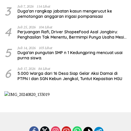
3
Juli 7, 2026
114 Lihat
Duga’an rangkap jabatan kasun mengerucut ke
pemotongan anggaran irigasi pompanisasi
4
Juli 25, 2026
104 Lihat
Perjuangan Rafi, Driver ShopeeFood Asal Jongbiru:
Penghasilan Tak Menentu, Bermimpi Punya Usaha Mesin
Kulit Pangsit
5
Juli 14, 2026
103 Lihat
Duga’an pungutan SMP n 1 Kedungpring mencuat usai
purna siswa.
6
Juli 17, 2026
84 Lihat
5.000 Warga dari 16 Desa Siap Gelar Aksi Damai di
PTPN I dan SGN Kebun Jengkol, Tuntut Kepastian HGU