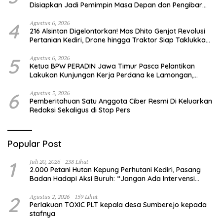
Disiapkan Jadi Pemimpin Masa Depan dan Pengibar
Sang Saka Merah Putih
4
Agustus 6, 2026
216 Alsintan Digelontorkan! Mas Dhito Genjot Revolusi
Pertanian Kediri, Drone hingga Traktor Siap Taklukkan
Krisis Regenerasi Petani
5
Agustus 6, 2026
Ketua BPW PERADIN Jawa Timur Pasca Pelantikan
Lakukan Kunjungan Kerja Perdana ke Lamongan,
Perkuat Sinergitas Organisasi
6
Agustus 5, 2026
Pemberitahuan Satu Anggota Ciber Resmi Di Keluarkan
Redaksi Sekaligus di Stop Pers
Popular Post
1
Juli 20, 2026
238 Lihat
2.000 Petani Hutan Kepung Perhutani Kediri, Pasang
Badan Hadapi Aksi Buruh: “Jangan Ada Intervensi
Pengelolaan Hutan”
2
Agustus 2, 2026
159 Lihat
Perlakuan TOXIC PLT kepala desa Sumberejo kepada
stafnya