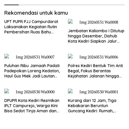
Rekomendasi untuk kamu
UPT PUPR PJJ Campurdarat
Laksanakan Kegiatan Rutin
Jembatan Kaliombo I Ditutup
Pembersihan Ruas Bahu
hingga Desember, Dishub
Jalan Gandong – Sanan
Kota Kediri Siapkan Jalur
Alternatif dan Pengamanan
Lalu Lintas
Puluhan Ribu Jamaah Padati
Polres Kediri Bentuk Tim Anti
Padepokan Loreng Kedaton,
Begal, Fokus Berantas
Haul Gus Miek Jadi Lautan
Kejahatan Jalanan hingga
Dzikir dan Semaan Al-Qur’an
Premanisme
DPUPR Kota Kediri Resmikan
Kurang dari 12 Jam, Tiga
IPLT Campurejo, Warga Kini
Kebakaran Beruntun
Bisa Sedot Tinja Aman dan
Guncang Kediri: Rumah,
Terjangkau
Kandang Sapi, hingga 5,5
Hektar Lahan Tebu Ludes