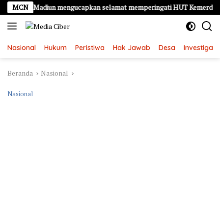
Langsung
aten Madiun mengucapkan selamat memperingati HUT Kemerdekaan RI K
MCN
ke
konten
Nasional
Hukum
Peristiwa
Hak Jawab
Desa
Investigasi
Beranda
Nasional
Nasional