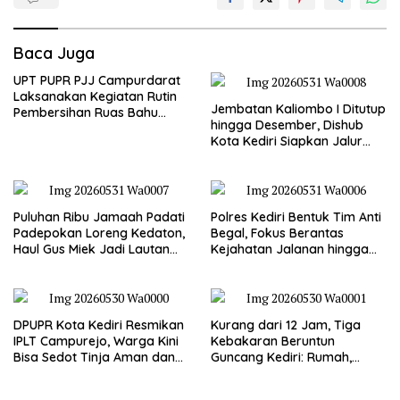
Baca Juga
UPT PUPR PJJ Campurdarat
Laksanakan Kegiatan Rutin
Jembatan Kaliombo I Ditutup
Pembersihan Ruas Bahu
hingga Desember, Dishub
Jalan Gandong – Sanan
Kota Kediri Siapkan Jalur
Alternatif dan Pengamanan
Lalu Lintas
Puluhan Ribu Jamaah Padati
Polres Kediri Bentuk Tim Anti
Padepokan Loreng Kedaton,
Begal, Fokus Berantas
Haul Gus Miek Jadi Lautan
Kejahatan Jalanan hingga
Dzikir dan Semaan Al-Qur’an
Premanisme
DPUPR Kota Kediri Resmikan
Kurang dari 12 Jam, Tiga
IPLT Campurejo, Warga Kini
Kebakaran Beruntun
Bisa Sedot Tinja Aman dan
Guncang Kediri: Rumah,
Terjangkau
Kandang Sapi, hingga 5,5
Hektar Lahan Tebu Ludes