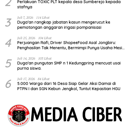
2
Perlakuan TOXIC PLT kepala desa Sumberejo kepada
stafnya
3
Juli 7, 2026
114 Lihat
Duga’an rangkap jabatan kasun mengerucut ke
pemotongan anggaran irigasi pompanisasi
4
Juli 25, 2026
104 Lihat
Perjuangan Rafi, Driver ShopeeFood Asal Jongbiru:
Penghasilan Tak Menentu, Bermimpi Punya Usaha Mesin
Kulit Pangsit
5
Juli 14, 2026
103 Lihat
Duga’an pungutan SMP n 1 Kedungpring mencuat usai
purna siswa.
6
Juli 17, 2026
84 Lihat
5.000 Warga dari 16 Desa Siap Gelar Aksi Damai di
PTPN I dan SGN Kebun Jengkol, Tuntut Kepastian HGU