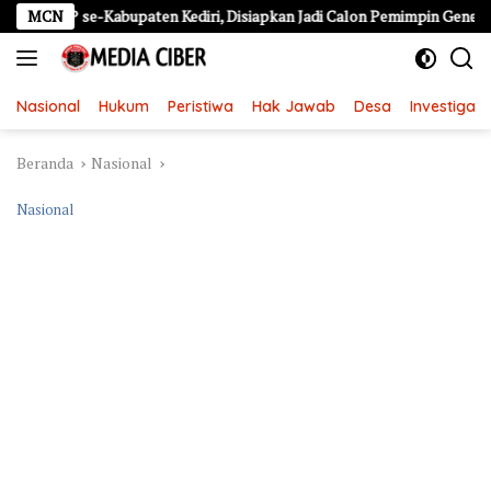
Langsung
se-Kabupaten Kediri, Disiapkan Jadi Calon Pemimpin Generasi Emas
MCN
ke
konten
Nasional
Hukum
Peristiwa
Hak Jawab
Desa
Investigasi
Beranda
Nasional
Nasional