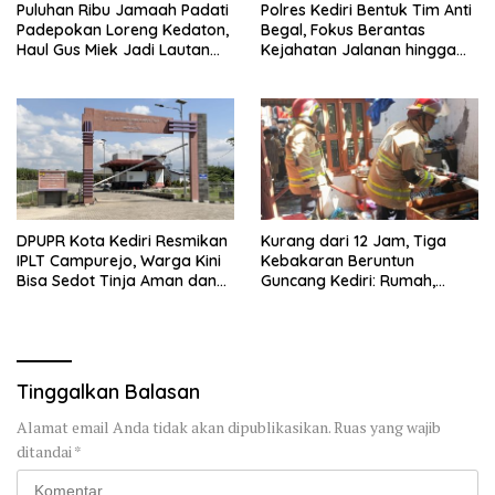
Puluhan Ribu Jamaah Padati
Polres Kediri Bentuk Tim Anti
Padepokan Loreng Kedaton,
Begal, Fokus Berantas
Haul Gus Miek Jadi Lautan
Kejahatan Jalanan hingga
Dzikir dan Semaan Al-Qur’an
Premanisme
DPUPR Kota Kediri Resmikan
Kurang dari 12 Jam, Tiga
IPLT Campurejo, Warga Kini
Kebakaran Beruntun
Bisa Sedot Tinja Aman dan
Guncang Kediri: Rumah,
Terjangkau
Kandang Sapi, hingga 5,5
Hektar Lahan Tebu Ludes
Tinggalkan Balasan
Alamat email Anda tidak akan dipublikasikan.
Ruas yang wajib
ditandai
*