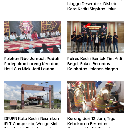
hingga Desember, Dishub
Kota Kediri Siapkan Jalur
Alternatif dan Pengamanan
Lalu Lintas
Puluhan Ribu Jamaah Padati
Polres Kediri Bentuk Tim Anti
Padepokan Loreng Kedaton,
Begal, Fokus Berantas
Haul Gus Miek Jadi Lautan
Kejahatan Jalanan hingga
Dzikir dan Semaan Al-Qur’an
Premanisme
DPUPR Kota Kediri Resmikan
Kurang dari 12 Jam, Tiga
IPLT Campurejo, Warga Kini
Kebakaran Beruntun