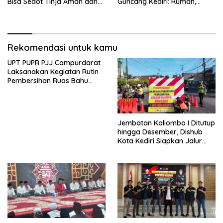
Bisa Sedot Tinja Aman dan
Guncang Kediri: Rumah,
Terjangkau
Kandang Sapi, hingga 5,5
Hektar Lahan Tebu Ludes
Rekomendasi untuk kamu
UPT PUPR PJJ Campurdarat
Laksanakan Kegiatan Rutin
Pembersihan Ruas Bahu
Jalan Gandong – Sanan
Jembatan Kaliombo I Ditutup
hingga Desember, Dishub
Kota Kediri Siapkan Jalur
Alternatif dan Pengamanan
Lalu Lintas