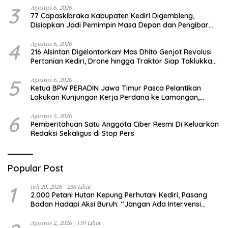
3
Agustus 6, 2026
77 Capaskibraka Kabupaten Kediri Digembleng,
Disiapkan Jadi Pemimpin Masa Depan dan Pengibar
Sang Saka Merah Putih
4
Agustus 6, 2026
216 Alsintan Digelontorkan! Mas Dhito Genjot Revolusi
Pertanian Kediri, Drone hingga Traktor Siap Taklukkan
Krisis Regenerasi Petani
5
Agustus 6, 2026
Ketua BPW PERADIN Jawa Timur Pasca Pelantikan
Lakukan Kunjungan Kerja Perdana ke Lamongan,
Perkuat Sinergitas Organisasi
6
Agustus 5, 2026
Pemberitahuan Satu Anggota Ciber Resmi Di Keluarkan
Redaksi Sekaligus di Stop Pers
Popular Post
1
Juli 20, 2026
238 Lihat
2.000 Petani Hutan Kepung Perhutani Kediri, Pasang
Badan Hadapi Aksi Buruh: “Jangan Ada Intervensi
Pengelolaan Hutan”
Agustus 2, 2026
159 Lihat