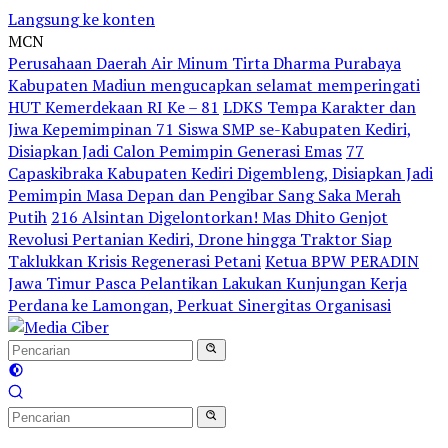
Langsung ke konten
MCN
Perusahaan Daerah Air Minum Tirta Dharma Purabaya
Kabupaten Madiun mengucapkan selamat memperingati
HUT Kemerdekaan RI Ke – 81
LDKS Tempa Karakter dan
Jiwa Kepemimpinan 71 Siswa SMP se-Kabupaten Kediri,
Disiapkan Jadi Calon Pemimpin Generasi Emas
77
Capaskibraka Kabupaten Kediri Digembleng, Disiapkan Jadi
Pemimpin Masa Depan dan Pengibar Sang Saka Merah
Putih
216 Alsintan Digelontorkan! Mas Dhito Genjot
Revolusi Pertanian Kediri, Drone hingga Traktor Siap
Taklukkan Krisis Regenerasi Petani
Ketua BPW PERADIN
Jawa Timur Pasca Pelantikan Lakukan Kunjungan Kerja
Perdana ke Lamongan, Perkuat Sinergitas Organisasi