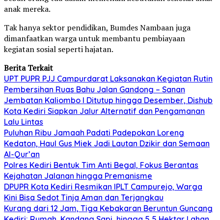
anak mereka.
Tak hanya sektor pendidikan, Bumdes Nambaan juga
dimanfaatkan warga untuk membantu pembiayaan
kegiatan sosial seperti hajatan.
Berita Terkait
UPT PUPR PJJ Campurdarat Laksanakan Kegiatan Rutin
Pembersihan Ruas Bahu Jalan Gandong – Sanan
Jembatan Kaliombo I Ditutup hingga Desember, Dishub
Kota Kediri Siapkan Jalur Alternatif dan Pengamanan
Lalu Lintas
Puluhan Ribu Jamaah Padati Padepokan Loreng
Kedaton, Haul Gus Miek Jadi Lautan Dzikir dan Semaan
Al-Qur’an
Polres Kediri Bentuk Tim Anti Begal, Fokus Berantas
Kejahatan Jalanan hingga Premanisme
DPUPR Kota Kediri Resmikan IPLT Campurejo, Warga
Kini Bisa Sedot Tinja Aman dan Terjangkau
Kurang dari 12 Jam, Tiga Kebakaran Beruntun Guncang
Kediri: Rumah, Kandang Sapi, hingga 5,5 Hektar Lahan