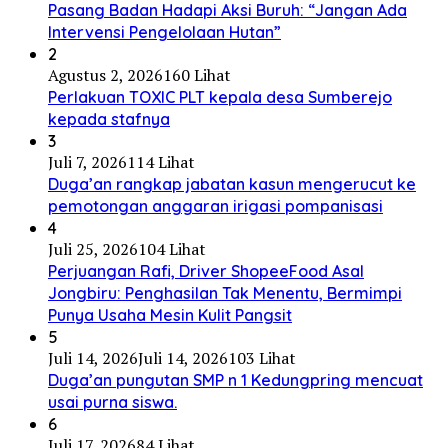
Pasang Badan Hadapi Aksi Buruh: “Jangan Ada
Intervensi Pengelolaan Hutan”
2
Agustus 2, 2026
160 Lihat
Perlakuan TOXIC PLT kepala desa Sumberejo
kepada stafnya
3
Juli 7, 2026
114 Lihat
Duga’an rangkap jabatan kasun mengerucut ke
pemotongan anggaran irigasi pompanisasi
4
Juli 25, 2026
104 Lihat
Perjuangan Rafi, Driver ShopeeFood Asal
Jongbiru: Penghasilan Tak Menentu, Bermimpi
Punya Usaha Mesin Kulit Pangsit
5
Juli 14, 2026
Juli 14, 2026
103 Lihat
Duga’an pungutan SMP n 1 Kedungpring mencuat
usai purna siswa.
6
Juli 17, 2026
84 Lihat