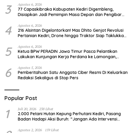
3
Agustus 6, 2026
77 Capaskibraka Kabupaten Kediri Digembleng,
Disiapkan Jadi Pemimpin Masa Depan dan Pengibar
Sang Saka Merah Putih
4
Agustus 6, 2026
216 Alsintan Digelontorkan! Mas Dhito Genjot Revolusi
Pertanian Kediri, Drone hingga Traktor Siap Taklukkan
Krisis Regenerasi Petani
5
Agustus 6, 2026
Ketua BPW PERADIN Jawa Timur Pasca Pelantikan
Lakukan Kunjungan Kerja Perdana ke Lamongan,
Perkuat Sinergitas Organisasi
6
Agustus 5, 2026
Pemberitahuan Satu Anggota Ciber Resmi Di Keluarkan
Redaksi Sekaligus di Stop Pers
Popular Post
1
Juli 20, 2026
238 Lihat
2.000 Petani Hutan Kepung Perhutani Kediri, Pasang
Badan Hadapi Aksi Buruh: “Jangan Ada Intervensi
Pengelolaan Hutan”
Agustus 2, 2026
159 Lihat