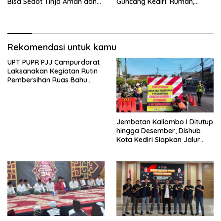
Bisa Sedot Tinja Aman dan
Guncang Kediri: Rumah,
Terjangkau
Kandang Sapi, hingga 5,5
Hektar Lahan Tebu Ludes
Rekomendasi untuk kamu
UPT PUPR PJJ Campurdarat
Laksanakan Kegiatan Rutin
Pembersihan Ruas Bahu
Jalan Gandong – Sanan
Jembatan Kaliombo I Ditutup
hingga Desember, Dishub
Kota Kediri Siapkan Jalur
Alternatif dan Pengamanan
Lalu Lintas