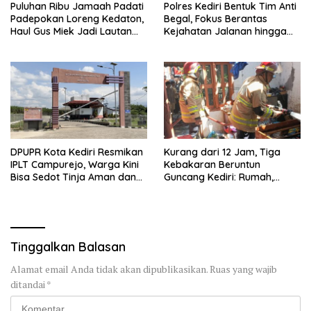
Puluhan Ribu Jamaah Padati
Polres Kediri Bentuk Tim Anti
Padepokan Loreng Kedaton,
Begal, Fokus Berantas
Haul Gus Miek Jadi Lautan
Kejahatan Jalanan hingga
Dzikir dan Semaan Al-Qur’an
Premanisme
DPUPR Kota Kediri Resmikan
Kurang dari 12 Jam, Tiga
IPLT Campurejo, Warga Kini
Kebakaran Beruntun
Bisa Sedot Tinja Aman dan
Guncang Kediri: Rumah,
Terjangkau
Kandang Sapi, hingga 5,5
Hektar Lahan Tebu Ludes
Tinggalkan Balasan
Alamat email Anda tidak akan dipublikasikan.
Ruas yang wajib
ditandai
*