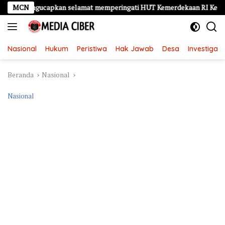
Langsung
gucapkan selamat memperingati HUT Kemerdekaan RI Ke – 81
MCN
ke
konten
Nasional
Hukum
Peristiwa
Hak Jawab
Desa
Investigasi
Beranda
Nasional
Nasional