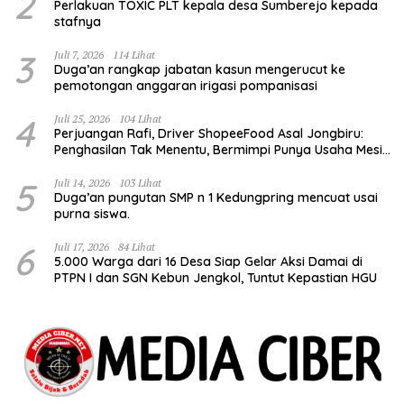
2
Perlakuan TOXIC PLT kepala desa Sumberejo kepada
stafnya
3
Juli 7, 2026
114 Lihat
Duga’an rangkap jabatan kasun mengerucut ke
pemotongan anggaran irigasi pompanisasi
4
Juli 25, 2026
104 Lihat
Perjuangan Rafi, Driver ShopeeFood Asal Jongbiru:
Penghasilan Tak Menentu, Bermimpi Punya Usaha Mesin
Kulit Pangsit
5
Juli 14, 2026
103 Lihat
Duga’an pungutan SMP n 1 Kedungpring mencuat usai
purna siswa.
6
Juli 17, 2026
84 Lihat
5.000 Warga dari 16 Desa Siap Gelar Aksi Damai di
PTPN I dan SGN Kebun Jengkol, Tuntut Kepastian HGU