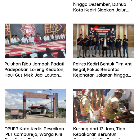
hingga Desember, Dishub
Kota Kediri Siapkan Jalur
Alternatif dan Pengamanan
Lalu Lintas
Puluhan Ribu Jamaah Padati
Polres Kediri Bentuk Tim Anti
Padepokan Loreng Kedaton,
Begal, Fokus Berantas
Haul Gus Miek Jadi Lautan
Kejahatan Jalanan hingga
Dzikir dan Semaan Al-Qur’an
Premanisme
DPUPR Kota Kediri Resmikan
Kurang dari 12 Jam, Tiga
IPLT Campurejo, Warga Kini
Kebakaran Beruntun