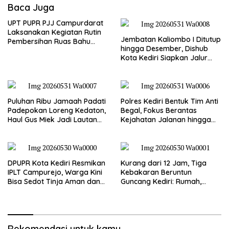
Baca Juga
UPT PUPR PJJ Campurdarat
Laksanakan Kegiatan Rutin
Jembatan Kaliombo I Ditutup
Pembersihan Ruas Bahu
hingga Desember, Dishub
Jalan Gandong – Sanan
Kota Kediri Siapkan Jalur
Alternatif dan Pengamanan
Lalu Lintas
Puluhan Ribu Jamaah Padati
Polres Kediri Bentuk Tim Anti
Padepokan Loreng Kedaton,
Begal, Fokus Berantas
Haul Gus Miek Jadi Lautan
Kejahatan Jalanan hingga
Dzikir dan Semaan Al-Qur’an
Premanisme
DPUPR Kota Kediri Resmikan
Kurang dari 12 Jam, Tiga
IPLT Campurejo, Warga Kini
Kebakaran Beruntun
Bisa Sedot Tinja Aman dan
Guncang Kediri: Rumah,
Terjangkau
Kandang Sapi, hingga 5,5
Hektar Lahan Tebu Ludes
Rekomendasi untuk kamu