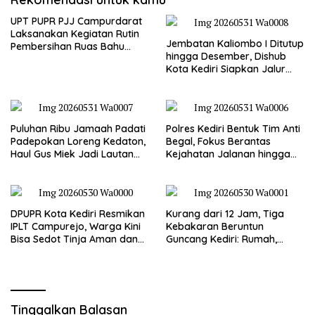
UPT PUPR PJJ Campurdarat
Laksanakan Kegiatan Rutin
Jembatan Kaliombo I Ditutup
Pembersihan Ruas Bahu
hingga Desember, Dishub
Jalan Gandong – Sanan
Kota Kediri Siapkan Jalur
Alternatif dan Pengamanan
Lalu Lintas
Puluhan Ribu Jamaah Padati
Polres Kediri Bentuk Tim Anti
Padepokan Loreng Kedaton,
Begal, Fokus Berantas
Haul Gus Miek Jadi Lautan
Kejahatan Jalanan hingga
Dzikir dan Semaan Al-Qur’an
Premanisme
DPUPR Kota Kediri Resmikan
Kurang dari 12 Jam, Tiga
IPLT Campurejo, Warga Kini
Kebakaran Beruntun
Bisa Sedot Tinja Aman dan
Guncang Kediri: Rumah,
Terjangkau
Kandang Sapi, hingga 5,5
Hektar Lahan Tebu Ludes
Tinggalkan Balasan