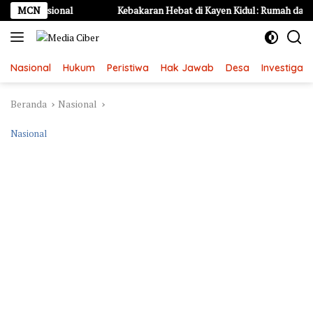
Langsung
Profesional
MCN
Kebakaran Hebat di Kayen Kidul: Rumah dan 6 Ken
ke
konten
Nasional
Hukum
Peristiwa
Hak Jawab
Desa
Investigasi
Beranda
Nasional
Nasional