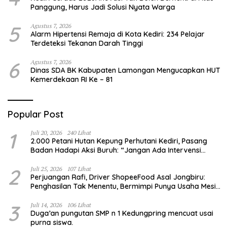
Panggung, Harus Jadi Solusi Nyata Warga
5
Agustus 7, 2026
Alarm Hipertensi Remaja di Kota Kediri: 234 Pelajar
Terdeteksi Tekanan Darah Tinggi
6
Agustus 7, 2026
Dinas SDA BK Kabupaten Lamongan Mengucapkan HUT
Kemerdekaan RI Ke – 81
Popular Post
1
Juli 20, 2026
240 Lihat
2.000 Petani Hutan Kepung Perhutani Kediri, Pasang
Badan Hadapi Aksi Buruh: “Jangan Ada Intervensi
Pengelolaan Hutan”
2
Juli 25, 2026
107 Lihat
Perjuangan Rafi, Driver ShopeeFood Asal Jongbiru:
Penghasilan Tak Menentu, Bermimpi Punya Usaha Mesin
Kulit Pangsit
3
Juli 14, 2026
106 Lihat
Duga’an pungutan SMP n 1 Kedungpring mencuat usai
purna siswa.