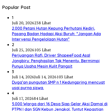
Popular Post
1
Juli 20, 2026
238 Lihat
2.000 Petani Hutan Kepung Perhutani Kediri,
Pasang Badan Hadapi Aksi Buruh: “Jangan Ada
Intervensi Pengelolaan Hutan”
2
Juli 25, 2026
105 Lihat
Perjuangan Rafi, Driver ShopeeFood Asal
Jongbiru: Penghasilan Tak Menentu, Bermimpi
Punya Usaha Mesin Kulit Pangsit
3
Juli 14, 2026
Juli 14, 2026
103 Lihat
Duga’an pungutan SMP n 1 Kedungpring mencuat
usai purna siswa.
4
Juli 17, 2026
84 Lihat
5.000 Warga dari 16 Desa Siap Gelar Aksi Damai di
PTPN I dan SGN Kebun Jengkol, Tuntut Kepastian