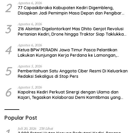
2
Agustus 6, 2026
77 Capaskibraka Kabupaten Kediri Digembleng,
Disiapkan Jadi Pemimpin Masa Depan dan Pengibar
Sang Saka Merah Putih
3
Agustus 6, 2026
216 Alsintan Digelontorkan! Mas Dhito Genjot Revolusi
Pertanian Kediri, Drone hingga Traktor Siap Taklukkan
Krisis Regenerasi Petani
4
Agustus 6, 2026
Ketua BPW PERADIN Jawa Timur Pasca Pelantikan
Lakukan Kunjungan Kerja Perdana ke Lamongan,
Perkuat Sinergitas Organisasi
5
Agustus 5, 2026
Pemberitahuan Satu Anggota Ciber Resmi Di Keluarkan
Redaksi Sekaligus di Stop Pers
6
Agustus 5, 2026
Kapolres Kediri Perkuat Sinergi dengan Ulama dan
Kajari, Tegaskan Kolaborasi Demi Kamtibmas yang
Kondusif
Popular Post
Juli 20, 2026
238 Lihat