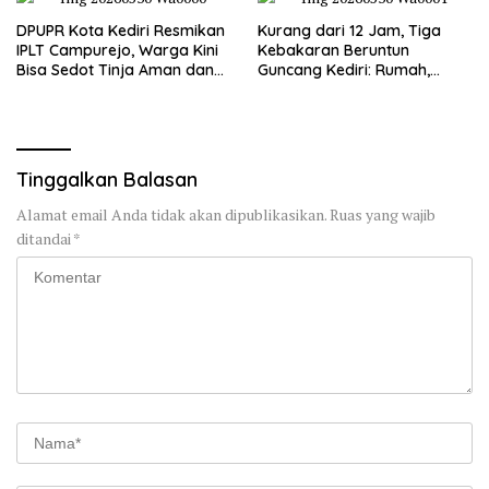
DPUPR Kota Kediri Resmikan
Kurang dari 12 Jam, Tiga
IPLT Campurejo, Warga Kini
Kebakaran Beruntun
Bisa Sedot Tinja Aman dan
Guncang Kediri: Rumah,
Terjangkau
Kandang Sapi, hingga 5,5
Hektar Lahan Tebu Ludes
Tinggalkan Balasan
Alamat email Anda tidak akan dipublikasikan.
Ruas yang wajib
ditandai
*