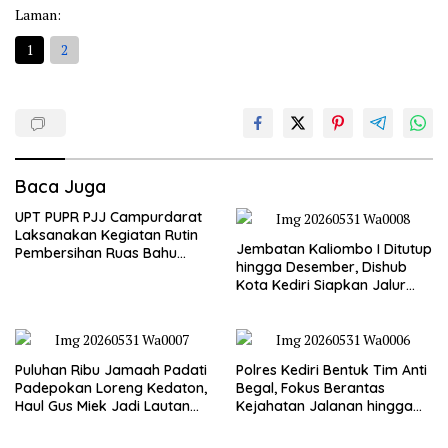
Laman:
1
2
Baca Juga
UPT PUPR PJJ Campurdarat
Laksanakan Kegiatan Rutin
Jembatan Kaliombo I Ditutup
Pembersihan Ruas Bahu
hingga Desember, Dishub
Jalan Gandong – Sanan
Kota Kediri Siapkan Jalur
Alternatif dan Pengamanan
Lalu Lintas
Puluhan Ribu Jamaah Padati
Polres Kediri Bentuk Tim Anti
Padepokan Loreng Kedaton,
Begal, Fokus Berantas
Haul Gus Miek Jadi Lautan
Kejahatan Jalanan hingga
Dzikir dan Semaan Al-Qur’an
Premanisme