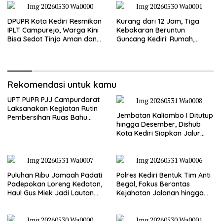
DPUPR Kota Kediri Resmikan
Kurang dari 12 Jam, Tiga
IPLT Campurejo, Warga Kini
Kebakaran Beruntun
Bisa Sedot Tinja Aman dan
Guncang Kediri: Rumah,
Terjangkau
Kandang Sapi, hingga 5,5
Hektar Lahan Tebu Ludes
Rekomendasi untuk kamu
UPT PUPR PJJ Campurdarat
Laksanakan Kegiatan Rutin
Jembatan Kaliombo I Ditutup
Pembersihan Ruas Bahu
hingga Desember, Dishub
Jalan Gandong – Sanan
Kota Kediri Siapkan Jalur
Alternatif dan Pengamanan
Lalu Lintas
Puluhan Ribu Jamaah Padati
Polres Kediri Bentuk Tim Anti
Padepokan Loreng Kedaton,
Begal, Fokus Berantas
Haul Gus Miek Jadi Lautan
Kejahatan Jalanan hingga
Dzikir dan Semaan Al-Qur’an
Premanisme