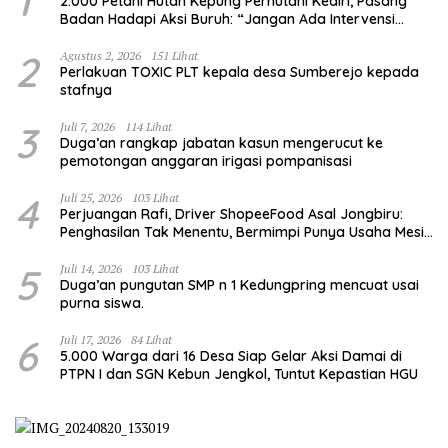
1
2.000 Petani Hutan Kepung Perhutani Kediri, Pasang
Badan Hadapi Aksi Buruh: “Jangan Ada Intervensi
Pengelolaan Hutan”
2
Agustus 2, 2026
151 Lihat
Perlakuan TOXIC PLT kepala desa Sumberejo kepada
stafnya
3
Juli 7, 2026
114 Lihat
Duga’an rangkap jabatan kasun mengerucut ke
pemotongan anggaran irigasi pompanisasi
4
Juli 25, 2026
103 Lihat
Perjuangan Rafi, Driver ShopeeFood Asal Jongbiru:
Penghasilan Tak Menentu, Bermimpi Punya Usaha Mesin
Kulit Pangsit
5
Juli 14, 2026
103 Lihat
Duga’an pungutan SMP n 1 Kedungpring mencuat usai
purna siswa.
6
Juli 17, 2026
84 Lihat
5.000 Warga dari 16 Desa Siap Gelar Aksi Damai di
PTPN I dan SGN Kebun Jengkol, Tuntut Kepastian HGU