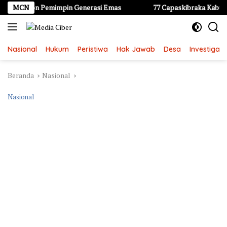
Langsung
i Calon Pemimpin Generasi Emas
MCN
77 Capaskibraka Kabupaten K
ke
konten
Nasional
Hukum
Peristiwa
Hak Jawab
Desa
Investigasi
Beranda
Nasional
Nasional