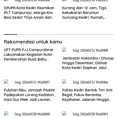
DPUPR Kota Kediri Resmikan
Kurang dari 12 Jam, Tiga
IPLT Campurejo, Warga Kini
Kebakaran Beruntun
Bisa Sedot Tinja Aman dan
Guncang Kediri: Rumah,
Terjangkau
Kandang Sapi, hingga 5,5
Hektar Lahan Tebu Ludes
Rekomendasi untuk kamu
UPT PUPR PJJ Campurdarat
Laksanakan Kegiatan Rutin
Jembatan Kaliombo I Ditutup
Pembersihan Ruas Bahu
hingga Desember, Dishub
Jalan Gandong – Sanan
Kota Kediri Siapkan Jalur
Alternatif dan Pengamanan
Lalu Lintas
Puluhan Ribu Jamaah Padati
Polres Kediri Bentuk Tim Anti
Padepokan Loreng Kedaton,
Begal, Fokus Berantas
Haul Gus Miek Jadi Lautan
Kejahatan Jalanan hingga
Dzikir dan Semaan Al-Qur’an
Premanisme