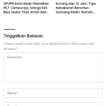
DPUPR Kota Kediri Resmikan
Kurang dari 12 Jam, Tiga
IPLT Campurejo, Warga Kini
Kebakaran Beruntun
Bisa Sedot Tinja Aman dan
Guncang Kediri: Rumah,
Terjangkau
Kandang Sapi, hingga 5,5
Hektar Lahan Tebu Ludes
Tinggalkan Balasan
Alamat email Anda tidak akan dipublikasikan.
Ruas yang wajib
ditandai
*