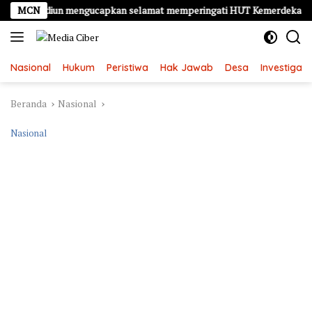
Langsung
 Madiun mengucapkan selamat memperingati HUT Kemerdekaan RI Ke – 
MCN
ke
konten
Nasional
Hukum
Peristiwa
Hak Jawab
Desa
Investigasi
Beranda
Nasional
Nasional