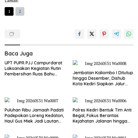
Laman:
1
2
Baca Juga
UPT PUPR PJJ Campurdarat
Laksanakan Kegiatan Rutin
Jembatan Kaliombo I Ditutup
Pembersihan Ruas Bahu
hingga Desember, Dishub
Jalan Gandong – Sanan
Kota Kediri Siapkan Jalur
Alternatif dan Pengamanan
Lalu Lintas
Puluhan Ribu Jamaah Padati
Polres Kediri Bentuk Tim Anti
Padepokan Loreng Kedaton,
Begal, Fokus Berantas
Haul Gus Miek Jadi Lautan
Kejahatan Jalanan hingga
Dzikir dan Semaan Al-Qur’an
Premanisme