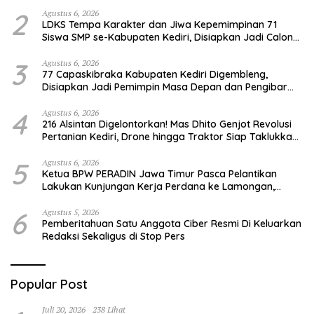
2
Agustus 6, 2026
LDKS Tempa Karakter dan Jiwa Kepemimpinan 71
Siswa SMP se-Kabupaten Kediri, Disiapkan Jadi Calon
Pemimpin Generasi Emas
3
Agustus 6, 2026
77 Capaskibraka Kabupaten Kediri Digembleng,
Disiapkan Jadi Pemimpin Masa Depan dan Pengibar
Sang Saka Merah Putih
4
Agustus 6, 2026
216 Alsintan Digelontorkan! Mas Dhito Genjot Revolusi
Pertanian Kediri, Drone hingga Traktor Siap Taklukkan
Krisis Regenerasi Petani
5
Agustus 6, 2026
Ketua BPW PERADIN Jawa Timur Pasca Pelantikan
Lakukan Kunjungan Kerja Perdana ke Lamongan,
Perkuat Sinergitas Organisasi
6
Agustus 5, 2026
Pemberitahuan Satu Anggota Ciber Resmi Di Keluarkan
Redaksi Sekaligus di Stop Pers
Popular Post
Juli 20, 2026
238 Lihat