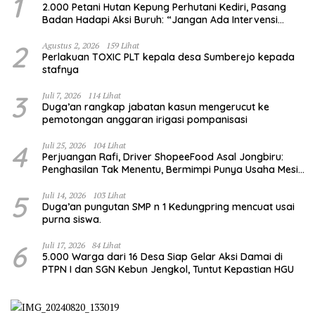
1
2.000 Petani Hutan Kepung Perhutani Kediri, Pasang
Badan Hadapi Aksi Buruh: “Jangan Ada Intervensi
Pengelolaan Hutan”
2
Agustus 2, 2026
159 Lihat
Perlakuan TOXIC PLT kepala desa Sumberejo kepada
stafnya
3
Juli 7, 2026
114 Lihat
Duga’an rangkap jabatan kasun mengerucut ke
pemotongan anggaran irigasi pompanisasi
4
Juli 25, 2026
104 Lihat
Perjuangan Rafi, Driver ShopeeFood Asal Jongbiru:
Penghasilan Tak Menentu, Bermimpi Punya Usaha Mesin
Kulit Pangsit
5
Juli 14, 2026
103 Lihat
Duga’an pungutan SMP n 1 Kedungpring mencuat usai
purna siswa.
6
Juli 17, 2026
84 Lihat
5.000 Warga dari 16 Desa Siap Gelar Aksi Damai di
PTPN I dan SGN Kebun Jengkol, Tuntut Kepastian HGU