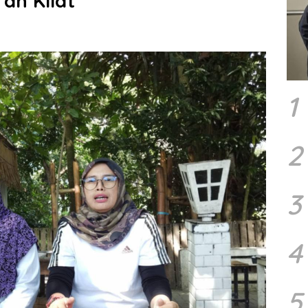
ran Kilat
1
2
3
4
5