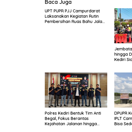
Baca Juga
UPT PUPR PJJ Campurdarat
Laksanakan Kegiatan Rutin
Pembersihan Ruas Bahu Jalan
Gandong – Sanan
Jembatan
hingga D
Kediri Si
dan Peng
Polres Kediri Bentuk Tim Anti
DPUPR Ko
Begal, Fokus Berantas
IPLT Cam
Kejahatan Jalanan hingga
Bisa Sed
Premanisme
Terjang