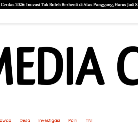
k Boleh Berhenti di Atas Panggung, Harus Jadi Solusi Nyata Warga
Jawab
Desa
Investigasi
Polri
TNI
an
Pedoman Media Siber
Redaksi
Sample Page
Sampl