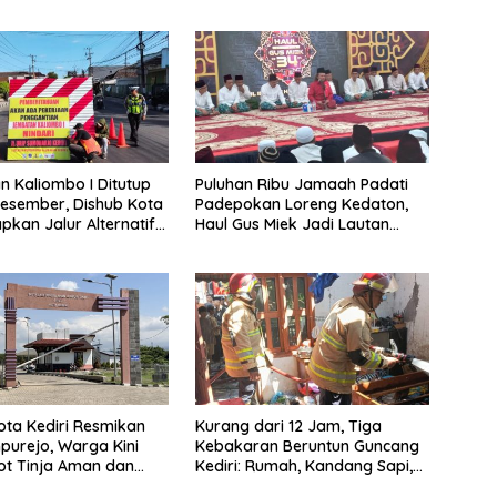
 Kaliombo I Ditutup
Puluhan Ribu Jamaah Padati
esember, Dishub Kota
Padepokan Loreng Kedaton,
apkan Jalur Alternatif
Haul Gus Miek Jadi Lautan
amanan Lalu Lintas
Dzikir dan Semaan Al-Qur’an
ta Kediri Resmikan
Kurang dari 12 Jam, Tiga
purejo, Warga Kini
Kebakaran Beruntun Guncang
ot Tinja Aman dan
Kediri: Rumah, Kandang Sapi,
kau
hingga 5,5 Hektar Lahan Tebu