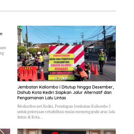
Ludes
an
Umum
ung
Jembatan Kaliombo I Ditutup hingga Desember,
Dishub Kota Kediri Siapkan Jalur Alternatif dan
Pengamanan Lalu Lintas
Mediaciber.net.Kediri, Penutupan Jembatan Kaliombo I
untuk pekerjaan rehabilitasi mulai memengaruhi arus lalu
lintas di Kota…