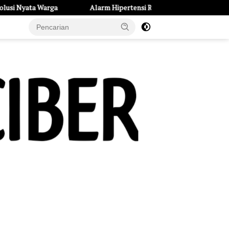
Alarm Hipertensi Remaja di Kota Kediri: 234 Pelajar Terdeteksi Tekan
e Page
Tentang Kami
UU Pers