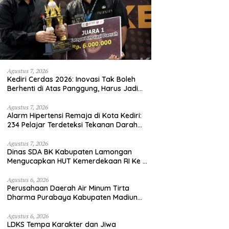
Agustus 7, 2026
Kediri Cerdas 2026: Inovasi Tak Boleh
Berhenti di Atas Panggung, Harus Jadi
Solusi Nyata Warga
Agustus 7, 2026
Alarm Hipertensi Remaja di Kota Kediri:
234 Pelajar Terdeteksi Tekanan Darah
Tinggi
Agustus 7, 2026
Dinas SDA BK Kabupaten Lamongan
Mengucapkan HUT Kemerdekaan RI Ke –
81
Agustus 6, 2026
Perusahaan Daerah Air Minum Tirta
Dharma Purabaya Kabupaten Madiun
mengucapkan selamat memperingati
HUT Kemerdekaan RI Ke – 81
Agustus 6, 2026
LDKS Tempa Karakter dan Jiwa