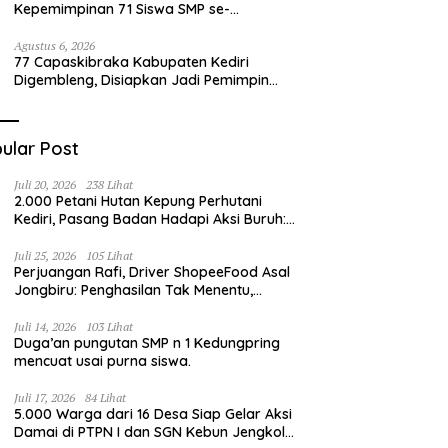
Kepemimpinan 71 Siswa SMP se-
Kabupaten Kediri, Disiapkan Jadi Calon
Pemimpin Generasi Emas
Agustus 6, 2026
77 Capaskibraka Kabupaten Kediri
Digembleng, Disiapkan Jadi Pemimpin
Masa Depan dan Pengibar Sang Saka
Merah Putih
ular Post
Juli 20, 2026
238 Lihat
2.000 Petani Hutan Kepung Perhutani
Kediri, Pasang Badan Hadapi Aksi Buruh:
“Jangan Ada Intervensi Pengelolaan
Hutan”
Juli 25, 2026
105 Lihat
Perjuangan Rafi, Driver ShopeeFood Asal
Jongbiru: Penghasilan Tak Menentu,
Bermimpi Punya Usaha Mesin Kulit Pangsit
Juli 14, 2026
103 Lihat
Duga’an pungutan SMP n 1 Kedungpring
mencuat usai purna siswa.
Juli 17, 2026
84 Lihat
5.000 Warga dari 16 Desa Siap Gelar Aksi
Damai di PTPN I dan SGN Kebun Jengkol,