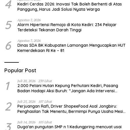
4
Kediri Cerdas 2026: Inovasi Tak Boleh Berhenti di Atas
Panggung, Harus Jadi Solusi Nyata Warga
5
Agustus 7, 2026
Alarm Hipertensi Remaja di Kota Kediri: 234 Pelajar
Terdeteksi Tekanan Darah Tinggi
6
Agustus 7, 2026
Dinas SDA BK Kabupaten Lamongan Mengucapkan HUT
Kemerdekaan RI Ke – 81
Popular Post
1
Juli 20, 2026
239 Lihat
2.000 Petani Hutan Kepung Perhutani Kediri, Pasang
Badan Hadapi Aksi Buruh: “Jangan Ada Intervensi
Pengelolaan Hutan”
2
Juli 25, 2026
107 Lihat
Perjuangan Rafi, Driver ShopeeFood Asal Jongbiru:
Penghasilan Tak Menentu, Bermimpi Punya Usaha Mesin
Kulit Pangsit
3
Juli 14, 2026
105 Lihat
Duga’an pungutan SMP n 1 Kedungpring mencuat usai