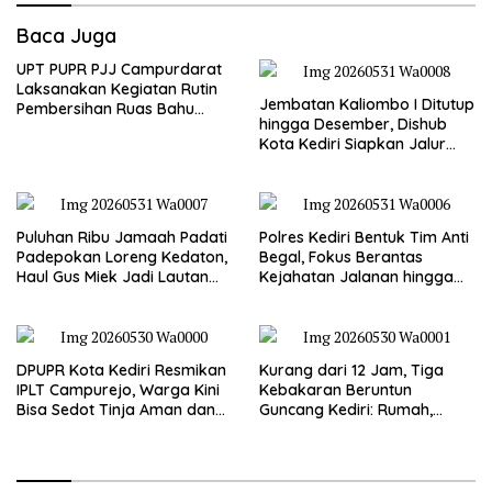
Baca Juga
UPT PUPR PJJ Campurdarat
Laksanakan Kegiatan Rutin
Jembatan Kaliombo I Ditutup
Pembersihan Ruas Bahu
hingga Desember, Dishub
Jalan Gandong – Sanan
Kota Kediri Siapkan Jalur
Alternatif dan Pengamanan
Lalu Lintas
Puluhan Ribu Jamaah Padati
Polres Kediri Bentuk Tim Anti
Padepokan Loreng Kedaton,
Begal, Fokus Berantas
Haul Gus Miek Jadi Lautan
Kejahatan Jalanan hingga
Dzikir dan Semaan Al-Qur’an
Premanisme
DPUPR Kota Kediri Resmikan
Kurang dari 12 Jam, Tiga
IPLT Campurejo, Warga Kini
Kebakaran Beruntun
Bisa Sedot Tinja Aman dan
Guncang Kediri: Rumah,
Terjangkau
Kandang Sapi, hingga 5,5
Hektar Lahan Tebu Ludes