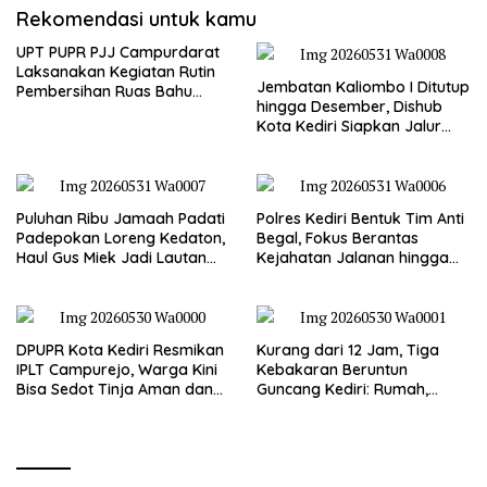
Rekomendasi untuk kamu
UPT PUPR PJJ Campurdarat
Laksanakan Kegiatan Rutin
Jembatan Kaliombo I Ditutup
Pembersihan Ruas Bahu
hingga Desember, Dishub
Jalan Gandong – Sanan
Kota Kediri Siapkan Jalur
Alternatif dan Pengamanan
Lalu Lintas
Puluhan Ribu Jamaah Padati
Polres Kediri Bentuk Tim Anti
Padepokan Loreng Kedaton,
Begal, Fokus Berantas
Haul Gus Miek Jadi Lautan
Kejahatan Jalanan hingga
Dzikir dan Semaan Al-Qur’an
Premanisme
DPUPR Kota Kediri Resmikan
Kurang dari 12 Jam, Tiga
IPLT Campurejo, Warga Kini
Kebakaran Beruntun
Bisa Sedot Tinja Aman dan
Guncang Kediri: Rumah,
Terjangkau
Kandang Sapi, hingga 5,5
Hektar Lahan Tebu Ludes