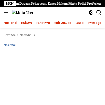
Langsung
porkan Dugaan Kekerasan, Kuasa Hukum Minta Polisi Profesional
MCN
ke
konten
Nasional
Hukum
Peristiwa
Hak Jawab
Desa
Investigasi
Beranda
Nasional
Nasional