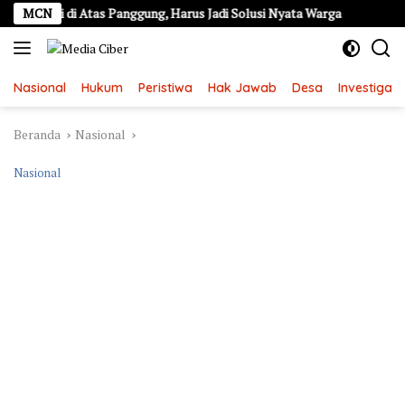
Langsung
rhenti di Atas Panggung, Harus Jadi Solusi Nyata Warga
MCN
Alarm 
ke
konten
Nasional
Hukum
Peristiwa
Hak Jawab
Desa
Investigasi
Beranda
Nasional
Nasional