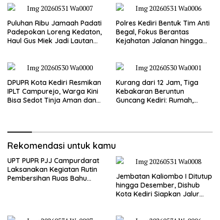
Puluhan Ribu Jamaah Padati
Polres Kediri Bentuk Tim Anti
Padepokan Loreng Kedaton,
Begal, Fokus Berantas
Haul Gus Miek Jadi Lautan
Kejahatan Jalanan hingga
Dzikir dan Semaan Al-Qur’an
Premanisme
DPUPR Kota Kediri Resmikan
Kurang dari 12 Jam, Tiga
IPLT Campurejo, Warga Kini
Kebakaran Beruntun
Bisa Sedot Tinja Aman dan
Guncang Kediri: Rumah,
Terjangkau
Kandang Sapi, hingga 5,5
Hektar Lahan Tebu Ludes
Rekomendasi untuk kamu
UPT PUPR PJJ Campurdarat
Laksanakan Kegiatan Rutin
Jembatan Kaliombo I Ditutup
Pembersihan Ruas Bahu
hingga Desember, Dishub
Jalan Gandong – Sanan
Kota Kediri Siapkan Jalur
Alternatif dan Pengamanan
Lalu Lintas