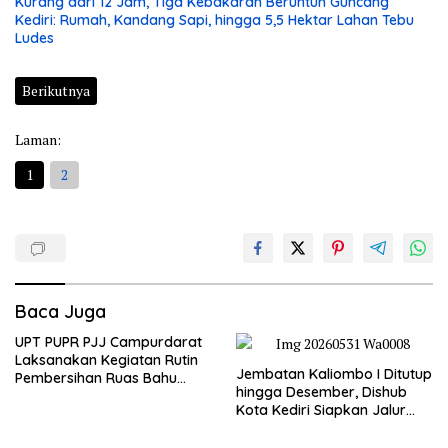
Kurang dari 12 Jam, Tiga Kebakaran Beruntun Guncang
Kediri: Rumah, Kandang Sapi, hingga 5,5 Hektar Lahan Tebu
Ludes
Berikutnya
Laman:
1
2
Baca Juga
UPT PUPR PJJ Campurdarat
Laksanakan Kegiatan Rutin
Jembatan Kaliombo I Ditutup
Pembersihan Ruas Bahu
hingga Desember, Dishub
Jalan Gandong – Sanan
Kota Kediri Siapkan Jalur
Alternatif dan Pengamanan
Lalu Lintas