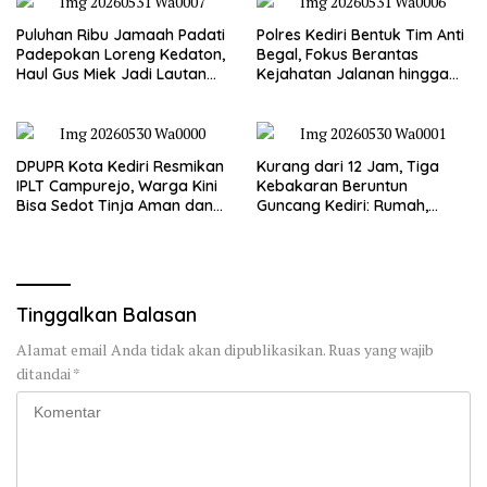
Puluhan Ribu Jamaah Padati
Polres Kediri Bentuk Tim Anti
Padepokan Loreng Kedaton,
Begal, Fokus Berantas
Haul Gus Miek Jadi Lautan
Kejahatan Jalanan hingga
Dzikir dan Semaan Al-Qur’an
Premanisme
DPUPR Kota Kediri Resmikan
Kurang dari 12 Jam, Tiga
IPLT Campurejo, Warga Kini
Kebakaran Beruntun
Bisa Sedot Tinja Aman dan
Guncang Kediri: Rumah,
Terjangkau
Kandang Sapi, hingga 5,5
Hektar Lahan Tebu Ludes
Tinggalkan Balasan
Alamat email Anda tidak akan dipublikasikan.
Ruas yang wajib
ditandai
*