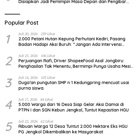
Disiapkan Jadi Pemimpin Masa Depan dan Pengibar
Sang Saka Merah Putih
Popular Post
1
Juli 20, 2026
239 Lihat
2.000 Petani Hutan Kepung Perhutani Kediri, Pasang
Badan Hadapi Aksi Buruh: “Jangan Ada Intervensi
Pengelolaan Hutan”
2
Juli 25, 2026
106 Lihat
Perjuangan Rafi, Driver ShopeeFood Asal Jongbiru:
Penghasilan Tak Menentu, Bermimpi Punya Usaha Mesin
Kulit Pangsit
3
Juli 14, 2026
103 Lihat
Duga’an pungutan SMP n 1 Kedungpring mencuat usai
purna siswa.
4
Juli 17, 2026
84 Lihat
5.000 Warga dari 16 Desa Siap Gelar Aksi Damai di
PTPN I dan SGN Kebun Jengkol, Tuntut Kepastian HGU
5
Juli 22, 2026
62 Lihat
Ribuan Warga 12 Desa Tuntut 2.000 Hektare Eks HGU
PG Jengkol Dikembalikan ke Masyarakat