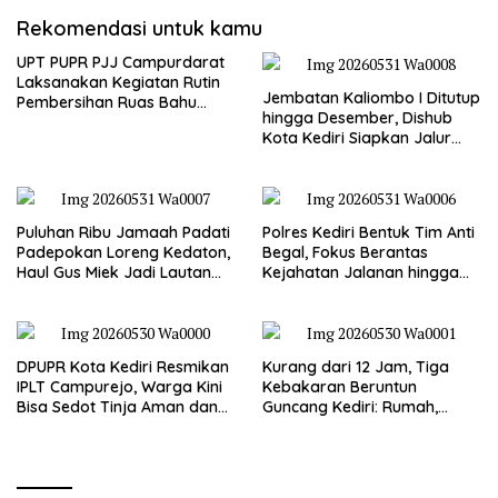
Rekomendasi untuk kamu
UPT PUPR PJJ Campurdarat
Laksanakan Kegiatan Rutin
Jembatan Kaliombo I Ditutup
Pembersihan Ruas Bahu
hingga Desember, Dishub
Jalan Gandong – Sanan
Kota Kediri Siapkan Jalur
Alternatif dan Pengamanan
Lalu Lintas
Puluhan Ribu Jamaah Padati
Polres Kediri Bentuk Tim Anti
Padepokan Loreng Kedaton,
Begal, Fokus Berantas
Haul Gus Miek Jadi Lautan
Kejahatan Jalanan hingga
Dzikir dan Semaan Al-Qur’an
Premanisme
DPUPR Kota Kediri Resmikan
Kurang dari 12 Jam, Tiga
IPLT Campurejo, Warga Kini
Kebakaran Beruntun
Bisa Sedot Tinja Aman dan
Guncang Kediri: Rumah,
Terjangkau
Kandang Sapi, hingga 5,5
Hektar Lahan Tebu Ludes