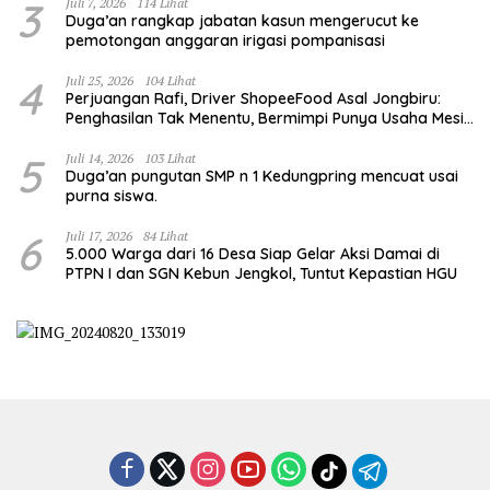
3
Juli 7, 2026
114 Lihat
Duga’an rangkap jabatan kasun mengerucut ke
pemotongan anggaran irigasi pompanisasi
4
Juli 25, 2026
104 Lihat
Perjuangan Rafi, Driver ShopeeFood Asal Jongbiru:
Penghasilan Tak Menentu, Bermimpi Punya Usaha Mesin
Kulit Pangsit
5
Juli 14, 2026
103 Lihat
Duga’an pungutan SMP n 1 Kedungpring mencuat usai
purna siswa.
6
Juli 17, 2026
84 Lihat
5.000 Warga dari 16 Desa Siap Gelar Aksi Damai di
PTPN I dan SGN Kebun Jengkol, Tuntut Kepastian HGU