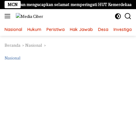
Langsung
 Madiun mengucapkan selamat memperingati HUT Kemerdekaan RI Ke –
MCN
ke
konten
Nasional
Hukum
Peristiwa
Hak Jawab
Desa
Investigasi
Beranda
Nasional
Nasional