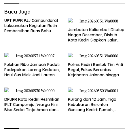
Baca Juga
UPT PUPR PJJ Campurdarat
Laksanakan Kegiatan Rutin
Jembatan Kaliombo I Ditutup
Pembersihan Ruas Bahu
hingga Desember, Dishub
Jalan Gandong – Sanan
Kota Kediri Siapkan Jalur
Alternatif dan Pengamanan
Lalu Lintas
Puluhan Ribu Jamaah Padati
Polres Kediri Bentuk Tim Anti
Padepokan Loreng Kedaton,
Begal, Fokus Berantas
Haul Gus Miek Jadi Lautan
Kejahatan Jalanan hingga
Dzikir dan Semaan Al-Qur’an
Premanisme
DPUPR Kota Kediri Resmikan
Kurang dari 12 Jam, Tiga
IPLT Campurejo, Warga Kini
Kebakaran Beruntun
Bisa Sedot Tinja Aman dan
Guncang Kediri: Rumah,
Terjangkau
Kandang Sapi, hingga 5,5
Hektar Lahan Tebu Ludes