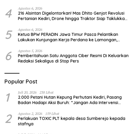
Sang Saka Merah Putih
4
Agustus 6, 2026
216 Alsintan Digelontorkan! Mas Dhito Genjot Revolusi
Pertanian Kediri, Drone hingga Traktor Siap Taklukkan
Krisis Regenerasi Petani
5
Agustus 6, 2026
Ketua BPW PERADIN Jawa Timur Pasca Pelantikan
Lakukan Kunjungan Kerja Perdana ke Lamongan,
Perkuat Sinergitas Organisasi
6
Agustus 5, 2026
Pemberitahuan Satu Anggota Ciber Resmi Di Keluarkan
Redaksi Sekaligus di Stop Pers
Popular Post
1
Juli 20, 2026
238 Lihat
2.000 Petani Hutan Kepung Perhutani Kediri, Pasang
Badan Hadapi Aksi Buruh: “Jangan Ada Intervensi
Pengelolaan Hutan”
2
Agustus 2, 2026
159 Lihat
Perlakuan TOXIC PLT kepala desa Sumberejo kepada
stafnya