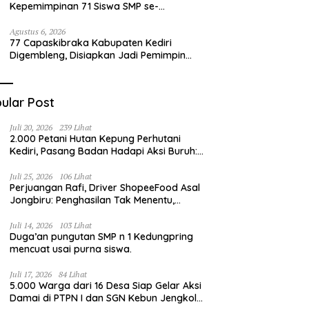
Kepemimpinan 71 Siswa SMP se-
Kabupaten Kediri, Disiapkan Jadi Calon
Pemimpin Generasi Emas
Agustus 6, 2026
77 Capaskibraka Kabupaten Kediri
Digembleng, Disiapkan Jadi Pemimpin
Masa Depan dan Pengibar Sang Saka
Merah Putih
ular Post
Juli 20, 2026
239 Lihat
2.000 Petani Hutan Kepung Perhutani
Kediri, Pasang Badan Hadapi Aksi Buruh:
“Jangan Ada Intervensi Pengelolaan
Hutan”
Juli 25, 2026
106 Lihat
Perjuangan Rafi, Driver ShopeeFood Asal
Jongbiru: Penghasilan Tak Menentu,
Bermimpi Punya Usaha Mesin Kulit Pangsit
Juli 14, 2026
103 Lihat
Duga’an pungutan SMP n 1 Kedungpring
mencuat usai purna siswa.
Juli 17, 2026
84 Lihat
5.000 Warga dari 16 Desa Siap Gelar Aksi
Damai di PTPN I dan SGN Kebun Jengkol,