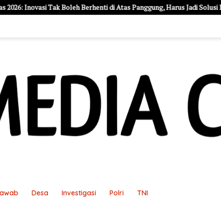
 Berhenti di Atas Panggung, Harus Jadi Solusi Nyata Warga
Ala
Jawab
Desa
Investigasi
Polri
TNI
an
Pedoman Media Siber
Redaksi
Sample Page
Sampl