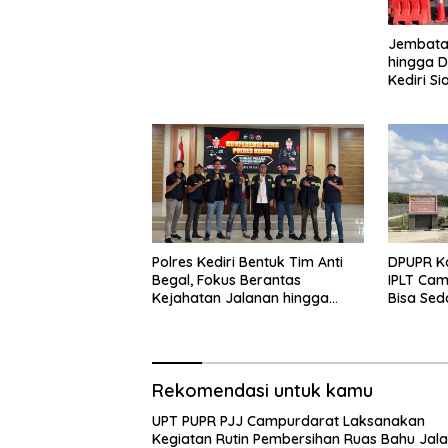
Jembatan
hingga D
Kediri Si
dan Peng
Polres Kediri Bentuk Tim Anti
DPUPR Ko
Begal, Fokus Berantas
IPLT Cam
Kejahatan Jalanan hingga
Bisa Sed
Premanisme
Terjang
Rekomendasi untuk kamu
UPT PUPR PJJ Campurdarat Laksanakan
Kegiatan Rutin Pembersihan Ruas Bahu Jal