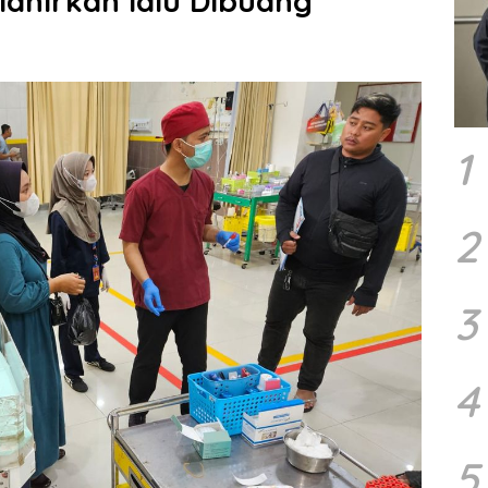
ilahirkan lalu Dibuang
1
2
3
4
5