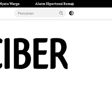
rm Hipertensi Remaja di Kota Kediri: 234 Pelajar Terdeteksi Tekanan Dar
e Page
Tentang Kami
UU Pers