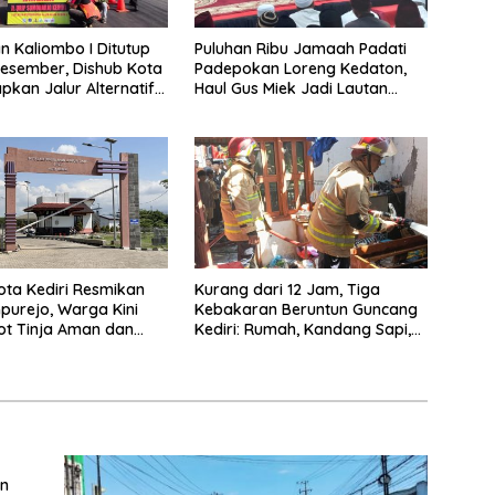
 Kaliombo I Ditutup
Puluhan Ribu Jamaah Padati
esember, Dishub Kota
Padepokan Loreng Kedaton,
apkan Jalur Alternatif
Haul Gus Miek Jadi Lautan
amanan Lalu Lintas
Dzikir dan Semaan Al-Qur’an
ta Kediri Resmikan
Kurang dari 12 Jam, Tiga
purejo, Warga Kini
Kebakaran Beruntun Guncang
ot Tinja Aman dan
Kediri: Rumah, Kandang Sapi,
kau
hingga 5,5 Hektar Lahan Tebu
Ludes
an