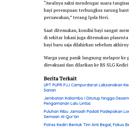
“Awalnya saksi mendengar suara tangisan
bayi perempuan terbungkus sarung bantal
persawahan,” terang Ipda Heri.
Saat ditemukan, kondisi bayi sangat mem
di sekitar lokasi juga ditemukan plasent
bayi baru saja dilahirkan sebelum akhirny
Warga yang panik langsung melapor ke p
dievakuasi dan dilarikan ke RS SLG Ked
Berita Terkait
UPT PUPR PJJ Campurdarat Laksanakan Keg
Sanan
Jembatan Kaliombo I Ditutup hingga Desembe
Pengamanan Lalu Lintas
Puluhan Ribu Jamaah Padati Padepokan Lore
Semaan Al-Qur’an
Polres Kediri Bentuk Tim Anti Begal, Fokus