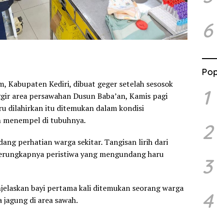
6
Pop
 Kabupaten Kediri, dibuat geger setelah sesosok
1
gir area persawahan Dusun Baba’an, Kamis pagi
ru dilahirkan itu ditemukan dalam kondisi
h menempel di tubuhnya.
2
g perhatian warga sekitar. Tangisan lirih dari
 terungkapnya peristiwa yang mengundang haru
3
jelaskan bayi pertama kali ditemukan seorang warga
4
a jagung di area sawah.