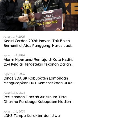
Agustus 7, 2026
Kediri Cerdas 2026: Inovasi Tak Boleh
Berhenti di Atas Panggung, Harus Jadi
Solusi Nyata Warga
Agustus 7, 2026
Alarm Hipertensi Remaja di Kota Kediri:
234 Pelajar Terdeteksi Tekanan Darah
Tinggi
Agustus 7, 2026
Dinas SDA BK Kabupaten Lamongan
Mengucapkan HUT Kemerdekaan RI Ke –
81
Agustus 6, 2026
Perusahaan Daerah Air Minum Tirta
Dharma Purabaya Kabupaten Madiun
mengucapkan selamat memperingati
HUT Kemerdekaan RI Ke – 81
Agustus 6, 2026
LDKS Tempa Karakter dan Jiwa