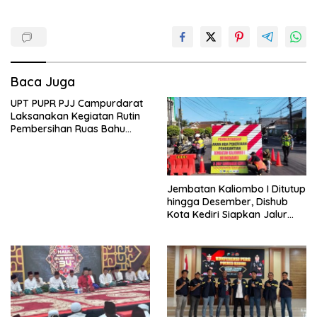
Baca Juga
UPT PUPR PJJ Campurdarat
Laksanakan Kegiatan Rutin
Pembersihan Ruas Bahu
Jalan Gandong – Sanan
Jembatan Kaliombo I Ditutup
hingga Desember, Dishub
Kota Kediri Siapkan Jalur
Alternatif dan Pengamanan
Lalu Lintas