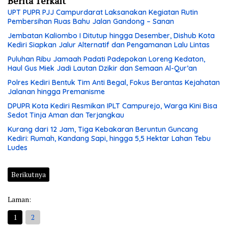
Berita Terkait
UPT PUPR PJJ Campurdarat Laksanakan Kegiatan Rutin
Pembersihan Ruas Bahu Jalan Gandong – Sanan
Jembatan Kaliombo I Ditutup hingga Desember, Dishub Kota
Kediri Siapkan Jalur Alternatif dan Pengamanan Lalu Lintas
Puluhan Ribu Jamaah Padati Padepokan Loreng Kedaton,
Haul Gus Miek Jadi Lautan Dzikir dan Semaan Al-Qur’an
Polres Kediri Bentuk Tim Anti Begal, Fokus Berantas Kejahatan
Jalanan hingga Premanisme
DPUPR Kota Kediri Resmikan IPLT Campurejo, Warga Kini Bisa
Sedot Tinja Aman dan Terjangkau
Kurang dari 12 Jam, Tiga Kebakaran Beruntun Guncang
Kediri: Rumah, Kandang Sapi, hingga 5,5 Hektar Lahan Tebu
Ludes
Berikutnya
Laman:
1
2