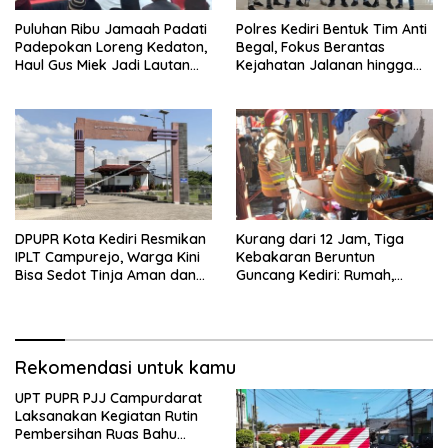
Puluhan Ribu Jamaah Padati
Polres Kediri Bentuk Tim Anti
Padepokan Loreng Kedaton,
Begal, Fokus Berantas
Haul Gus Miek Jadi Lautan
Kejahatan Jalanan hingga
Dzikir dan Semaan Al-Qur’an
Premanisme
DPUPR Kota Kediri Resmikan
Kurang dari 12 Jam, Tiga
IPLT Campurejo, Warga Kini
Kebakaran Beruntun
Bisa Sedot Tinja Aman dan
Guncang Kediri: Rumah,
Terjangkau
Kandang Sapi, hingga 5,5
Hektar Lahan Tebu Ludes
Rekomendasi untuk kamu
UPT PUPR PJJ Campurdarat
Laksanakan Kegiatan Rutin
Pembersihan Ruas Bahu