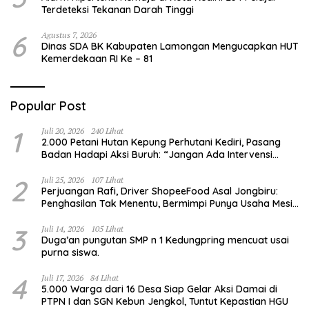
Terdeteksi Tekanan Darah Tinggi
6
Agustus 7, 2026
Dinas SDA BK Kabupaten Lamongan Mengucapkan HUT
Kemerdekaan RI Ke – 81
Popular Post
1
Juli 20, 2026
240 Lihat
2.000 Petani Hutan Kepung Perhutani Kediri, Pasang
Badan Hadapi Aksi Buruh: “Jangan Ada Intervensi
Pengelolaan Hutan”
2
Juli 25, 2026
107 Lihat
Perjuangan Rafi, Driver ShopeeFood Asal Jongbiru:
Penghasilan Tak Menentu, Bermimpi Punya Usaha Mesin
Kulit Pangsit
3
Juli 14, 2026
105 Lihat
Duga’an pungutan SMP n 1 Kedungpring mencuat usai
purna siswa.
4
Juli 17, 2026
84 Lihat
5.000 Warga dari 16 Desa Siap Gelar Aksi Damai di
PTPN I dan SGN Kebun Jengkol, Tuntut Kepastian HGU