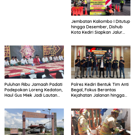
Jalan Gandong – Sanan
Jembatan Kaliombo I Ditutup
hingga Desember, Dishub
Kota Kediri Siapkan Jalur
Alternatif dan Pengamanan
Lalu Lintas
Puluhan Ribu Jamaah Padati
Polres Kediri Bentuk Tim Anti
Padepokan Loreng Kedaton,
Begal, Fokus Berantas
Haul Gus Miek Jadi Lautan
Kejahatan Jalanan hingga
Dzikir dan Semaan Al-Qur’an
Premanisme