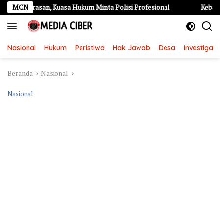
Langsung
san, Kuasa Hukum Minta Polisi Profesional
MCN
Kebakaran Hebat
ke
konten
Nasional
Hukum
Peristiwa
Hak Jawab
Desa
Investigasi
Beranda
Nasional
Nasional