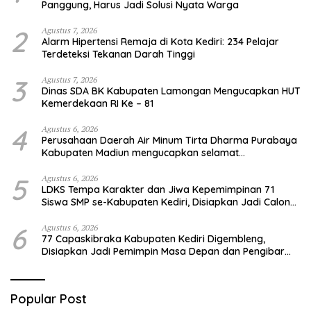
Panggung, Harus Jadi Solusi Nyata Warga
2
Agustus 7, 2026
Alarm Hipertensi Remaja di Kota Kediri: 234 Pelajar
Terdeteksi Tekanan Darah Tinggi
3
Agustus 7, 2026
Dinas SDA BK Kabupaten Lamongan Mengucapkan HUT
Kemerdekaan RI Ke – 81
4
Agustus 6, 2026
Perusahaan Daerah Air Minum Tirta Dharma Purabaya
Kabupaten Madiun mengucapkan selamat
memperingati HUT Kemerdekaan RI Ke – 81
5
Agustus 6, 2026
LDKS Tempa Karakter dan Jiwa Kepemimpinan 71
Siswa SMP se-Kabupaten Kediri, Disiapkan Jadi Calon
Pemimpin Generasi Emas
6
Agustus 6, 2026
77 Capaskibraka Kabupaten Kediri Digembleng,
Disiapkan Jadi Pemimpin Masa Depan dan Pengibar
Sang Saka Merah Putih
Popular Post