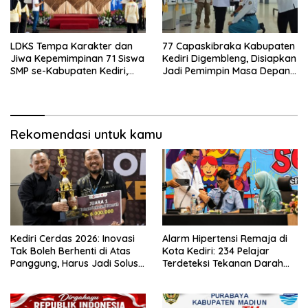
LDKS Tempa Karakter dan
77 Capaskibraka Kabupaten
Jiwa Kepemimpinan 71 Siswa
Kediri Digembleng, Disiapkan
SMP se-Kabupaten Kediri,
Jadi Pemimpin Masa Depan
Disiapkan Jadi Calon
dan Pengibar Sang Saka
Pemimpin Generasi Emas
Merah Putih
Rekomendasi untuk kamu
Kediri Cerdas 2026: Inovasi
Alarm Hipertensi Remaja di
Tak Boleh Berhenti di Atas
Kota Kediri: 234 Pelajar
Panggung, Harus Jadi Solusi
Terdeteksi Tekanan Darah
Nyata Warga
Tinggi