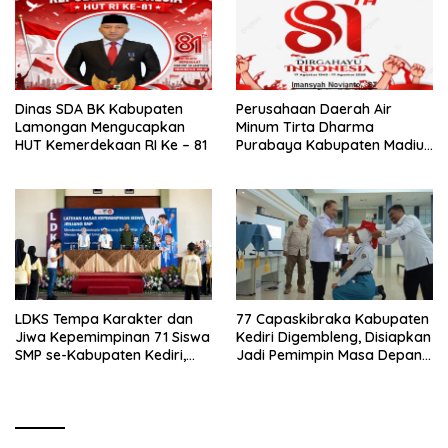
Dinas SDA BK Kabupaten
Perusahaan Daerah Air
Lamongan Mengucapkan
Minum Tirta Dharma
HUT Kemerdekaan RI Ke – 81
Purabaya Kabupaten Madiun
mengucapkan selamat
memperingati HUT
Kemerdekaan RI Ke – 81
LDKS Tempa Karakter dan
77 Capaskibraka Kabupaten
Jiwa Kepemimpinan 71 Siswa
Kediri Digembleng, Disiapkan
SMP se-Kabupaten Kediri,
Jadi Pemimpin Masa Depan
Disiapkan Jadi Calon
dan Pengibar Sang Saka
Pemimpin Generasi Emas
Merah Putih