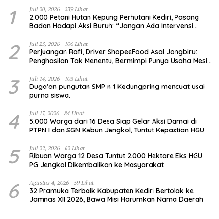
1
Juli 20, 2026
239 Lihat
2.000 Petani Hutan Kepung Perhutani Kediri, Pasang
Badan Hadapi Aksi Buruh: “Jangan Ada Intervensi
Pengelolaan Hutan”
2
Juli 25, 2026
106 Lihat
Perjuangan Rafi, Driver ShopeeFood Asal Jongbiru:
Penghasilan Tak Menentu, Bermimpi Punya Usaha Mesin
Kulit Pangsit
3
Juli 14, 2026
103 Lihat
Duga’an pungutan SMP n 1 Kedungpring mencuat usai
purna siswa.
4
Juli 17, 2026
84 Lihat
5.000 Warga dari 16 Desa Siap Gelar Aksi Damai di
PTPN I dan SGN Kebun Jengkol, Tuntut Kepastian HGU
5
Juli 22, 2026
62 Lihat
Ribuan Warga 12 Desa Tuntut 2.000 Hektare Eks HGU
PG Jengkol Dikembalikan ke Masyarakat
6
Agustus 4, 2026
59 Lihat
32 Pramuka Terbaik Kabupaten Kediri Bertolak ke
Jamnas XII 2026, Bawa Misi Harumkan Nama Daerah