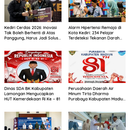
Kediri Cerdas 2026: Inovasi
Alarm Hipertensi Remaja di
Tak Boleh Berhenti di Atas
Kota Kediri: 234 Pelajar
Panggung, Harus Jadi Solusi
Terdeteksi Tekanan Darah
Nyata Warga
Tinggi
Dinas SDA BK Kabupaten
Perusahaan Daerah Air
Lamongan Mengucapkan
Minum Tirta Dharma
HUT Kemerdekaan RI Ke – 81
Purabaya Kabupaten Madiun
mengucapkan selamat
memperingati HUT
Kemerdekaan RI Ke – 81