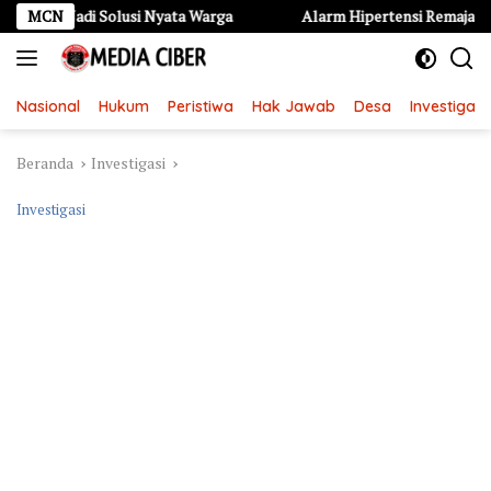
Langsung
di Solusi Nyata Warga
MCN
Alarm Hipertensi Remaja di Kota Kediri: 
ke
konten
Nasional
Hukum
Peristiwa
Hak Jawab
Desa
Investigasi
Beranda
Investigasi
Investigasi