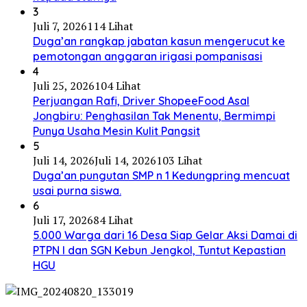
3
Juli 7, 2026
114 Lihat
Duga’an rangkap jabatan kasun mengerucut ke
pemotongan anggaran irigasi pompanisasi
4
Juli 25, 2026
104 Lihat
Perjuangan Rafi, Driver ShopeeFood Asal
Jongbiru: Penghasilan Tak Menentu, Bermimpi
Punya Usaha Mesin Kulit Pangsit
5
Juli 14, 2026
Juli 14, 2026
103 Lihat
Duga’an pungutan SMP n 1 Kedungpring mencuat
usai purna siswa.
6
Juli 17, 2026
84 Lihat
5.000 Warga dari 16 Desa Siap Gelar Aksi Damai di
PTPN I dan SGN Kebun Jengkol, Tuntut Kepastian
HGU