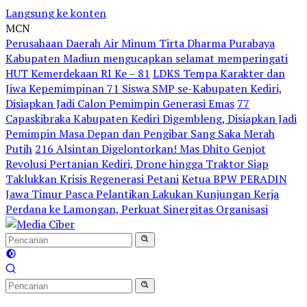
Langsung ke konten
MCN
Perusahaan Daerah Air Minum Tirta Dharma Purabaya
Kabupaten Madiun mengucapkan selamat memperingati
HUT Kemerdekaan RI Ke – 81
LDKS Tempa Karakter dan
Jiwa Kepemimpinan 71 Siswa SMP se-Kabupaten Kediri,
Disiapkan Jadi Calon Pemimpin Generasi Emas
77
Capaskibraka Kabupaten Kediri Digembleng, Disiapkan Jadi
Pemimpin Masa Depan dan Pengibar Sang Saka Merah
Putih
216 Alsintan Digelontorkan! Mas Dhito Genjot
Revolusi Pertanian Kediri, Drone hingga Traktor Siap
Taklukkan Krisis Regenerasi Petani
Ketua BPW PERADIN
Jawa Timur Pasca Pelantikan Lakukan Kunjungan Kerja
Perdana ke Lamongan, Perkuat Sinergitas Organisasi