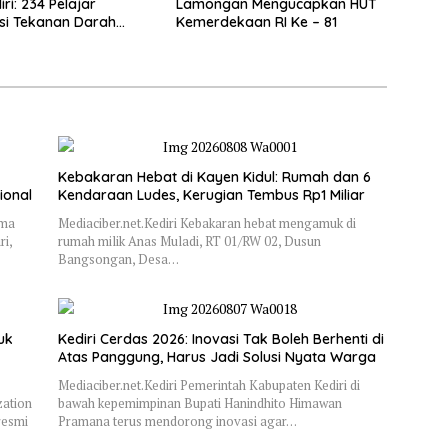
ri: 234 Pelajar
Lamongan Mengucapkan HUT
si Tekanan Darah
Kemerdekaan RI Ke – 81
Kebakaran Hebat di Kayen Kidul: Rumah dan 6
ional
Kendaraan Ludes, Kerugian Tembus Rp1 Miliar
ama
Mediaciber.net.Kediri Kebakaran hebat mengamuk di
i,
rumah milik Anas Muladi, RT 01/RW 02, Dusun
Bangsongan, Desa…
uk
Kediri Cerdas 2026: Inovasi Tak Boleh Berhenti di
Atas Panggung, Harus Jadi Solusi Nyata Warga
Mediaciber.net.Kediri Pemerintah Kabupaten Kediri di
ation
bawah kepemimpinan Bupati Hanindhito Himawan
resmi
Pramana terus mendorong inovasi agar…