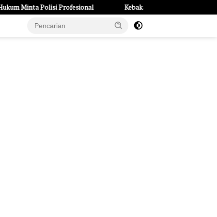
lisi Profesional
Kebakaran Hebat di Kayen Kidul: Rumah dan
e Page
Tentang Kami
UU Pers