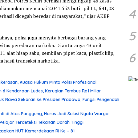
rkoba Polres Kediri berhasil mengungkap 46 kasus
diamankan mencapai 2.041.553 butir pil LL, 641,08
4
erhasil dicegah beredar di masyarakat,” ujar AKBP
5
ahaya, polisi juga menyita berbagai barang yang
itas peredaran narkoba. Di antaranya 43 unit
 alat hisap sabu, sembilan pipet kaca, plastik klip,
6
 hasil transaksi narkotika.
erasan, Kuasa Hukum Minta Polisi Profesional
 6 Kendaraan Ludes, Kerugian Tembus Rp1 Miliar
Rawa Sekaran ke Presiden Prabowo, Fungsi Pengendali
enti di Atas Panggung, Harus Jadi Solusi Nyata Warga
 Pelajar Terdeteksi Tekanan Darah Tinggi
apkan HUT Kemerdekaan RI Ke – 81