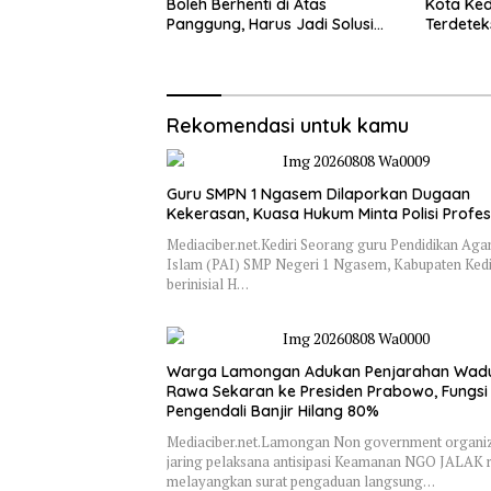
Boleh Berhenti di Atas
Kota Kedi
Panggung, Harus Jadi Solusi
Terdetek
Nyata Warga
Tinggi
Rekomendasi untuk kamu
Guru SMPN 1 Ngasem Dilaporkan Dugaan
Kekerasan, Kuasa Hukum Minta Polisi Profes
Mediaciber.net.Kediri Seorang guru Pendidikan Ag
Islam (PAI) SMP Negeri 1 Ngasem, Kabupaten Kedir
berinisial H…
Warga Lamongan Adukan Penjarahan Wad
Rawa Sekaran ke Presiden Prabowo, Fungsi
Pengendali Banjir Hilang 80%
Mediaciber.net.Lamongan Non government organiz
jaring pelaksana antisipasi Keamanan NGO JALAK 
melayangkan surat pengaduan langsung…