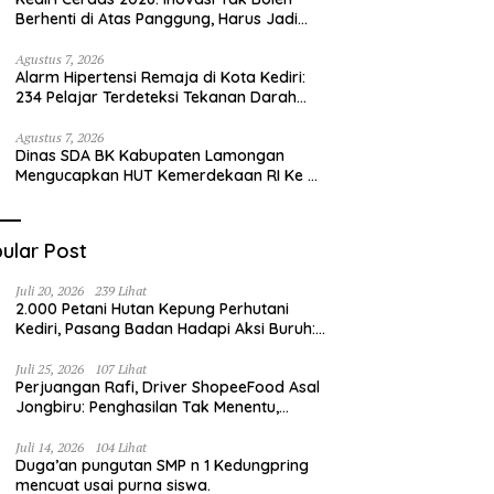
Berhenti di Atas Panggung, Harus Jadi
Solusi Nyata Warga
Agustus 7, 2026
Alarm Hipertensi Remaja di Kota Kediri:
234 Pelajar Terdeteksi Tekanan Darah
Tinggi
Agustus 7, 2026
Dinas SDA BK Kabupaten Lamongan
Mengucapkan HUT Kemerdekaan RI Ke –
81
ular Post
Juli 20, 2026
239 Lihat
2.000 Petani Hutan Kepung Perhutani
Kediri, Pasang Badan Hadapi Aksi Buruh:
“Jangan Ada Intervensi Pengelolaan
Hutan”
Juli 25, 2026
107 Lihat
Perjuangan Rafi, Driver ShopeeFood Asal
Jongbiru: Penghasilan Tak Menentu,
Bermimpi Punya Usaha Mesin Kulit Pangsit
Juli 14, 2026
104 Lihat
Duga’an pungutan SMP n 1 Kedungpring
mencuat usai purna siswa.