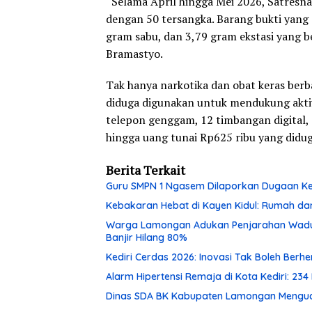
“Selama April hingga Mei 2026, Satresna
dengan 50 tersangka. Barang bukti yang 
gram sabu, dan 3,79 gram ekstasi yang b
Bramastyo.
Tak hanya narkotika dan obat keras berb
diduga digunakan untuk mendukung aktiv
telepon genggam, 12 timbangan digital, 11
hingga uang tunai Rp625 ribu yang diduga
Berita Terkait
Guru SMPN 1 Ngasem Dilaporkan Dugaan Kek
Kebakaran Hebat di Kayen Kidul: Rumah dan
Warga Lamongan Adukan Penjarahan Waduk 
Banjir Hilang 80%
Kediri Cerdas 2026: Inovasi Tak Boleh Berh
Alarm Hipertensi Remaja di Kota Kediri: 234
Dinas SDA BK Kabupaten Lamongan Menguc