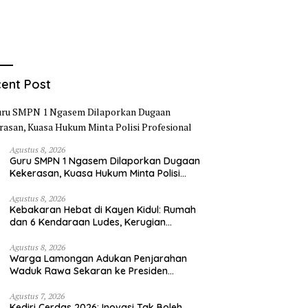
ent Post
Agustus 8, 2026
Guru SMPN 1 Ngasem Dilaporkan Dugaan
Kekerasan, Kuasa Hukum Minta Polisi
Profesional
Agustus 8, 2026
Kebakaran Hebat di Kayen Kidul: Rumah
dan 6 Kendaraan Ludes, Kerugian
Tembus Rp1 Miliar
Agustus 8, 2026
Warga Lamongan Adukan Penjarahan
Waduk Rawa Sekaran ke Presiden
Prabowo, Fungsi Pengendali Banjir Hilang
80%
Agustus 7, 2026
Kediri Cerdas 2026: Inovasi Tak Boleh