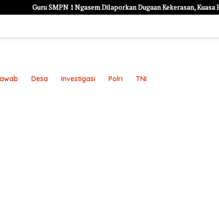
ru SMPN 1 Ngasem Dilaporkan Dugaan Kekerasan, Kuasa Hukum Minta Po
Jawab
Desa
Investigasi
Polri
TNI
an
Pedoman Media Siber
Redaksi
Sample Page
Sampl