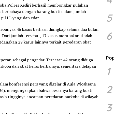
koba Polres Kediri berhasil membongkar puluhan
as berbahaya dengan barang bukti dalam jumlah
5
 pil LL yang siap edar.
 sebanyak 46 kasus berhasil diungkap selama dua bulan
6
 Dari jumlah tersebut, 17 kasus merupakan tindak
edangkan 29 kasus lainnya terkait peredaran obat
Pop
peran sebagai pengedar. Tercatat 42 orang diduga
 narkoba dan obat keras berbahaya, sementara delapan
1
alam konferensi pers yang digelar di Aula Wicaksana
2
026), mengungkapkan bahwa besarnya barang bukti
asih tingginya ancaman peredaran narkoba di wilayah
3